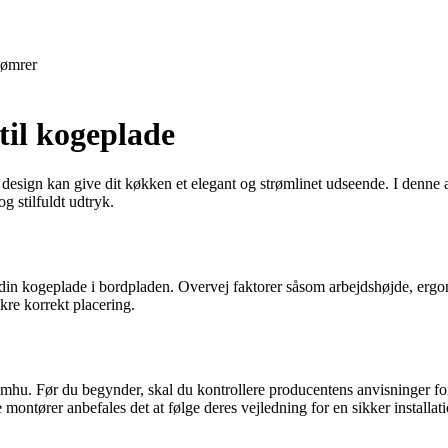
ømrer
l kogeplade
sign kan give dit køkken et elegant og strømlinet udseende. I denne ar
 stilfuldt udtryk.
 din kogeplade i bordpladen. Overvej faktorer såsom arbejdshøjde, ergo
kre korrekt placering.
u. Før du begynder, skal du kontrollere producentens anvisninger for ko
montører anbefales det at følge deres vejledning for en sikker installati