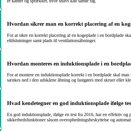
er kanter og sprækker, hvor snavs kan samle sig.
Hvordan sikrer man en korrekt placering af en kog
For at sikre en korrekt placering af en kogeplade i en bordplade sk
eltilslutninger samt plads til ventilationsåbninger.
Hvordan monteres en induktionsplade i en bordpla
For at montere en induktionsplade korrekt i en bordplade skal man før
sænkes ned i den udskårne åbning og fastgøres med skruer eller kl
Hvad kendetegner en god induktionsplade ifølge tes
En god induktionsplade, ifølge en test fra 2016, har en effektiv o
sikkerhedsfunktioner såsom overophedningsbeskyttelse og automati