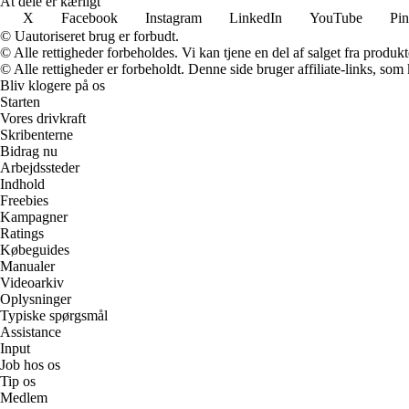
At dele er kærligt
X
Facebook
Instagram
LinkedIn
YouTube
Pin
© Uautoriseret brug er forbudt.
© Alle rettigheder forbeholdes. Vi kan tjene en del af salget fra produk
© Alle rettigheder er forbeholdt. Denne side bruger affiliate-links, som
Bliv klogere på os
Starten
Vores drivkraft
Skribenterne
Bidrag nu
Arbejdssteder
Indhold
Freebies
Kampagner
Ratings
Købeguides
Manualer
Videoarkiv
Oplysninger
Typiske spørgsmål
Assistance
Input
Job hos os
Tip os
Medlem