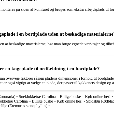
monteres på siden af komfuret og bruges som ekstra arbejdsplads til for
eplade i en bordplade uden at beskadige materialerne
den at beskadige materialerne, bør man bruge egnede værktøjer og tilbeh
er en kogeplade til nedfældning i en bordplade?
n overveje faktorer såsom pladens dimensioner i forhold til bordpladens
t er også vigtigt at vælge en plade, der passer til køkkenets design og æ
oronaria)
•
Sneklokketræ Carolina – Billige buske – Køb online her!
•
okketræ Carolina – Billige buske – Køb online her!
•
Spidsløn Rødblad
elilje (Eremurus stenophyllus)
•