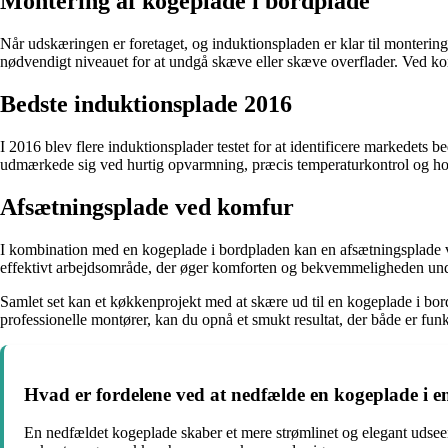
Montering af kogeplade i bordplade
Når udskæringen er foretaget, og induktionspladen er klar til monterin
nødvendigt niveauet for at undgå skæve eller skæve overflader. Ved korr
Bedste induktionsplade 2016
I 2016 blev flere induktionsplader testet for at identificere markedets
udmærkede sig ved hurtig opvarmning, præcis temperaturkontrol og ho
Afsætningsplade ved komfur
I kombination med en kogeplade i bordpladen kan en afsætningsplade ved
effektivt arbejdsområde, der øger komforten og bekvemmeligheden un
Samlet set kan et køkkenprojekt med at skære ud til en kogeplade i bor
professionelle montører, kan du opnå et smukt resultat, der både er funkt
Hvad er fordelene ved at nedfælde en kogeplade i 
En nedfældet kogeplade skaber et mere strømlinet og elegant udsee