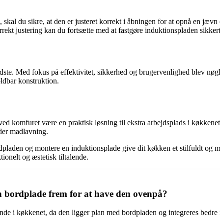
g, skal du sikre, at den er justeret korrekt i åbningen for at opnå en 
ekt justering kan du fortsætte med at fastgøre induktionspladen sikkert
 bedste. Med fokus på effektivitet, sikkerhed og brugervenlighed blev n
ldbar konstruktion.
 komfuret være en praktisk løsning til ekstra arbejdsplads i køkkenet. 
der madlavning.
dpladen og montere en induktionsplade give dit køkken et stilfuldt og m
ionelt og æstetisk tiltalende.
en bordplade frem for at have den ovenpå?
nde i køkkenet, da den ligger plan med bordpladen og integreres bedre