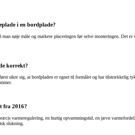
eplade i en bordplade?
al man nøje måle og markere placeringen før selve monteringen. Det er vi
de korrekt?
st sikre sig, at bordpladen er egnet til formålet og har tilstrækkelig ty
emmer.
t fra 2016?
g præcis varmeregulering, en hurtig opvarmningstid, en jævn varmefordel
sk slukning.