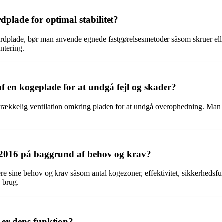
plade for optimal stabilitet?
bordplade, bør man anvende egnede fastgørelsesmetoder såsom skruer el
ntering.
f en kogeplade for at undgå fejl og skader?
strækkelig ventilation omkring pladen for at undgå overophedning. Man bør
 2016 på baggrund af behov og krav?
e sine behov og krav såsom antal kogezoner, effektivitet, sikkerhedsfunk
g brug.
 er dens funktion?