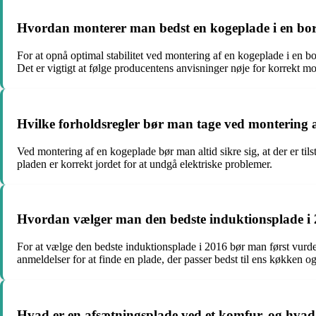
Hvordan monterer man bedst en kogeplade i en bord
For at opnå optimal stabilitet ved montering af en kogeplade i en 
Det er vigtigt at følge producentens anvisninger nøje for korrekt mo
Hvilke forholdsregler bør man tage ved montering a
Ved montering af en kogeplade bør man altid sikre sig, at der er til
pladen er korrekt jordet for at undgå elektriske problemer.
Hvordan vælger man den bedste induktionsplade i
For at vælge den bedste induktionsplade i 2016 bør man først vurder
anmeldelser for at finde en plade, der passer bedst til ens køkken o
Hvad er en afsætningsplade ved et komfur, og hvad