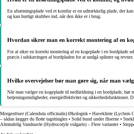
En afsætningsplade ved et komfur er en udtrækkelig plade, der kan 
og kan hurtigt skubbes ind, når den ikke er i brug.
Hvordan sikrer man en korrekt montering af en kog
For at sikre en korrekt montering af en kogeplade i en bordplade u
præcis i udskæringen af bordpladen for at undgå splinter og revner.
Hvilke overvejelser bør man gøre sig, når man vælg
Når man vælger en kogeplade til nedfældning i en bordplade, bør ma
betjeningsmuligheder, energieffektivitet og sikkerhedsfunktioner. De
Morgenfruer (Calendula officinalis) Økologisk
•
Haveklinte (Lychnis C
– sådan lægger du flotte tagshingles
•
Solid bund under fliserne
•
Snekl
Almindelig Vandnavle (Hydrocotyle vulgaris) – Flere varianter
•
Stepp