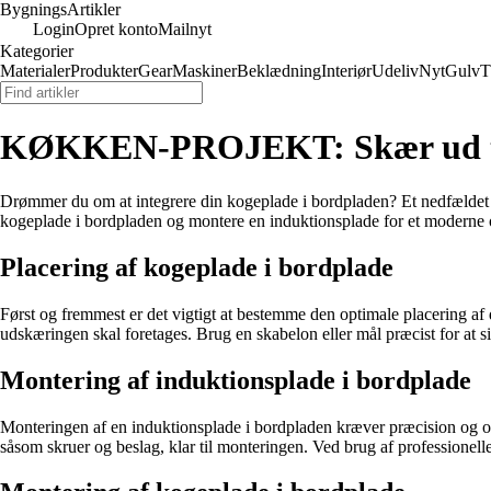
Bygnings
Artikler
Login
Opret konto
Mailnyt
Kategorier
Materialer
Produkter
Gear
Maskiner
Beklædning
Interiør
Udeliv
Nyt
Gulv
T
KØKKEN-PROJEKT: Skær ud ti
Drømmer du om at integrere din kogeplade i bordpladen? Et nedfældet de
kogeplade i bordpladen og montere en induktionsplade for et moderne og
Placering af kogeplade i bordplade
Først og fremmest er det vigtigt at bestemme den optimale placering af
udskæringen skal foretages. Brug en skabelon eller mål præcist for at si
Montering af induktionsplade i bordplade
Monteringen af en induktionsplade i bordpladen kræver præcision og omh
såsom skruer og beslag, klar til monteringen. Ved brug af professionelle 