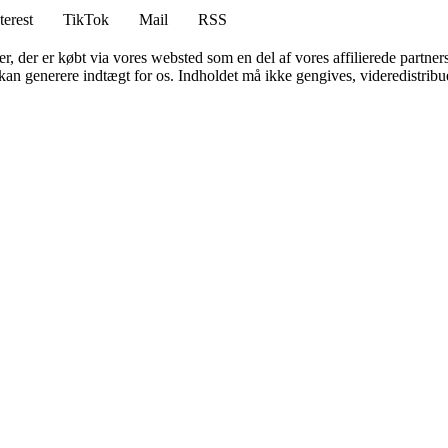
terest
TikTok
Mail
RSS
ter, der er købt via vores websted som en del af vores affilierede partne
 kan generere indtægt for os. Indholdet må ikke gengives, videredistribue