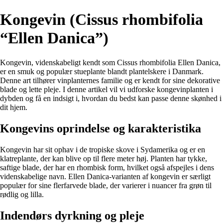
Kongevin (Cissus rhombifolia
“Ellen Danica”)
Kongevin, videnskabeligt kendt som Cissus rhombifolia Ellen Danica,
er en smuk og populær stueplante blandt plantelskere i Danmark.
Denne art tilhører vinplanternes familie og er kendt for sine dekorative
blade og lette pleje. I denne artikel vil vi udforske kongevinplanten i
dybden og få en indsigt i, hvordan du bedst kan passe denne skønhed i
dit hjem.
Kongevins oprindelse og karakteristika
Kongevin har sit ophav i de tropiske skove i Sydamerika og er en
klatreplante, der kan blive op til flere meter høj. Planten har tykke,
saftige blade, der har en rhombisk form, hvilket også afspejles i dens
videnskabelige navn. Ellen Danica-varianten af kongevin er særligt
populær for sine flerfarvede blade, der varierer i nuancer fra grøn til
rødlig og lilla.
Indendørs dyrkning og pleje