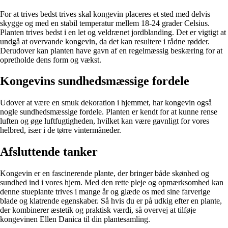
For at trives bedst trives skal kongevin placeres et sted med delvis
skygge og med en stabil temperatur mellem 18-24 grader Celsius.
Planten trives bedst i en let og veldrænet jordblanding. Det er vigtigt at
undgå at overvande kongevin, da det kan resultere i rådne rødder.
Derudover kan planten have gavn af en regelmæssig beskæring for at
opretholde dens form og vækst.
Kongevins sundhedsmæssige fordele
Udover at være en smuk dekoration i hjemmet, har kongevin også
nogle sundhedsmæssige fordele. Planten er kendt for at kunne rense
luften og øge luftfugtigheden, hvilket kan være gavnligt for vores
helbred, især i de tørre vintermåneder.
Afsluttende tanker
Kongevin er en fascinerende plante, der bringer både skønhed og
sundhed ind i vores hjem. Med den rette pleje og opmærksomhed kan
denne stueplante trives i mange år og glæde os med sine farverige
blade og klatrende egenskaber. Så hvis du er på udkig efter en plante,
der kombinerer æstetik og praktisk værdi, så overvej at tilføje
kongevinen Ellen Danica til din plantesamling.