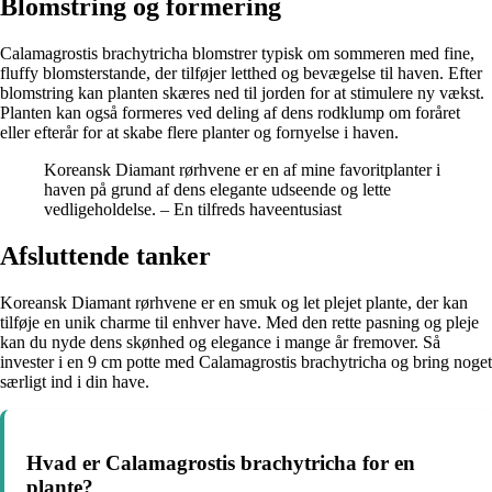
Blomstring og formering
Calamagrostis brachytricha blomstrer typisk om sommeren med fine,
fluffy blomsterstande, der tilføjer letthed og bevægelse til haven. Efter
blomstring kan planten skæres ned til jorden for at stimulere ny vækst.
Planten kan også formeres ved deling af dens rodklump om foråret
eller efterår for at skabe flere planter og fornyelse i haven.
Koreansk Diamant rørhvene er en af mine favoritplanter i
haven på grund af dens elegante udseende og lette
vedligeholdelse. – En tilfreds haveentusiast
Afsluttende tanker
Koreansk Diamant rørhvene er en smuk og let plejet plante, der kan
tilføje en unik charme til enhver have. Med den rette pasning og pleje
kan du nyde dens skønhed og elegance i mange år fremover. Så
invester i en 9 cm potte med Calamagrostis brachytricha og bring noget
særligt ind i din have.
Hvad er Calamagrostis brachytricha for en
plante?