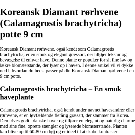
Koreansk Diamant rørhvene
(Calamagrostis brachytricha)
potte 9 cm
Koreansk Diamant rørhvene, også kendt som Calamagrostis
brachytricha, er en smuk og elegant græssort, der tilføjer tekstur og
bevægelse til enhver have. Denne plante er populær for sit fine løv og
lækre blomsterstande, der lyser op i haven. I denne artikel vil vi dykke
ned i, hvordan du bedst passer på din Koreansk Diamant rørhvene i en
9 cm potte.
Calamagrostis brachytricha – En smuk
haveplante
Calamagrostis brachytricha, også kendt under navnet havesandrør eller
rørhvene, er en løvfældende flerårig græsart, der stammer fra Korea.
Den trives godt i danske haver og tilfører en elegant og naturlig charme
med sine fine, oprette stængler og lyserøde blomsterstande. Planten
kan blive op til 60-80 cm høj og er ideel til at skabe kontraster i