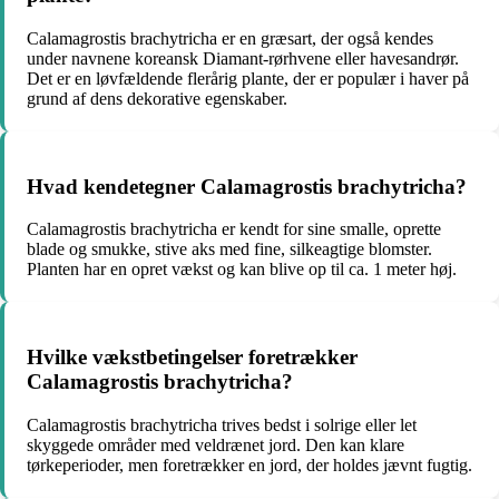
Calamagrostis brachytricha er en græsart, der også kendes
under navnene koreansk Diamant-rørhvene eller havesandrør.
Det er en løvfældende flerårig plante, der er populær i haver på
grund af dens dekorative egenskaber.
Hvad kendetegner Calamagrostis brachytricha?
Calamagrostis brachytricha er kendt for sine smalle, oprette
blade og smukke, stive aks med fine, silkeagtige blomster.
Planten har en opret vækst og kan blive op til ca. 1 meter høj.
Hvilke vækstbetingelser foretrækker
Calamagrostis brachytricha?
Calamagrostis brachytricha trives bedst i solrige eller let
skyggede områder med veldrænet jord. Den kan klare
tørkeperioder, men foretrækker en jord, der holdes jævnt fugtig.