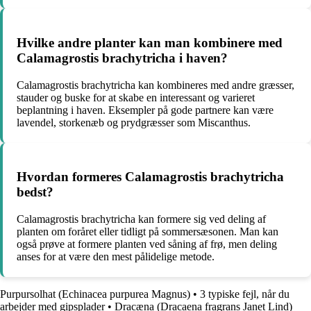
Hvilke andre planter kan man kombinere med
Calamagrostis brachytricha i haven?
Calamagrostis brachytricha kan kombineres med andre græsser,
stauder og buske for at skabe en interessant og varieret
beplantning i haven. Eksempler på gode partnere kan være
lavendel, storkenæb og prydgræsser som Miscanthus.
Hvordan formeres Calamagrostis brachytricha
bedst?
Calamagrostis brachytricha kan formere sig ved deling af
planten om foråret eller tidligt på sommersæsonen. Man kan
også prøve at formere planten ved såning af frø, men deling
anses for at være den mest pålidelige metode.
Purpursolhat (Echinacea purpurea Magnus)
•
3 typiske fejl, når du
arbejder med gipsplader
•
Dracæna (Dracaena fragrans Janet Lind)