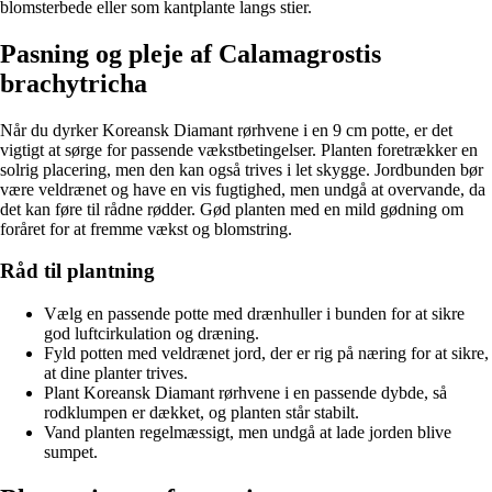
blomsterbede eller som kantplante langs stier.
Pasning og pleje af Calamagrostis
brachytricha
Når du dyrker Koreansk Diamant rørhvene i en 9 cm potte, er det
vigtigt at sørge for passende vækstbetingelser. Planten foretrækker en
solrig placering, men den kan også trives i let skygge. Jordbunden bør
være veldrænet og have en vis fugtighed, men undgå at overvande, da
det kan føre til rådne rødder. Gød planten med en mild gødning om
foråret for at fremme vækst og blomstring.
Råd til plantning
Vælg en passende potte med drænhuller i bunden for at sikre
god luftcirkulation og dræning.
Fyld potten med veldrænet jord, der er rig på næring for at sikre,
at dine planter trives.
Plant Koreansk Diamant rørhvene i en passende dybde, så
rodklumpen er dækket, og planten står stabilt.
Vand planten regelmæssigt, men undgå at lade jorden blive
sumpet.