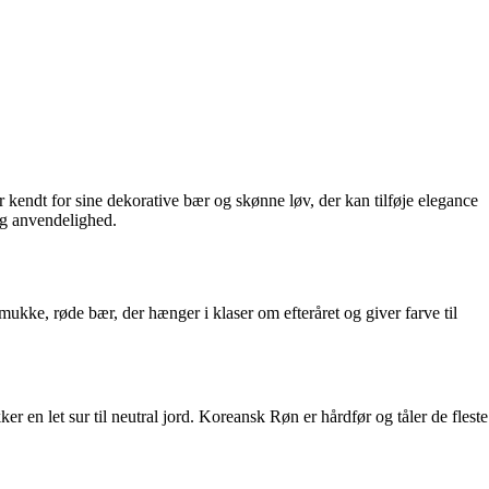
kendt for sine dekorative bær og skønne løv, der kan tilføje elegance
 og anvendelighed.
ukke, røde bær, der hænger i klaser om efteråret og giver farve til
er en let sur til neutral jord. Koreansk Røn er hårdfør og tåler de fleste