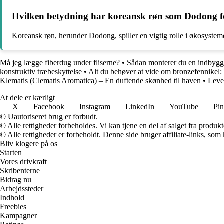
Hvilken betydning har koreansk røn som Dodong fo
Koreansk røn, herunder Dodong, spiller en vigtig rolle i økosysteme
Må jeg lægge fiberdug under fliserne?
•
Sådan monterer du en indbygget
konstruktiv træbeskyttelse
•
Alt du behøver at vide om bronzefennikel
Klematis (Clematis Aromatica) – En duftende skønhed til haven
•
Leven
At dele er kærligt
X
Facebook
Instagram
LinkedIn
YouTube
Pin
© Uautoriseret brug er forbudt.
© Alle rettigheder forbeholdes. Vi kan tjene en del af salget fra produk
© Alle rettigheder er forbeholdt. Denne side bruger affiliate-links, som
Bliv klogere på os
Starten
Vores drivkraft
Skribenterne
Bidrag nu
Arbejdssteder
Indhold
Freebies
Kampagner