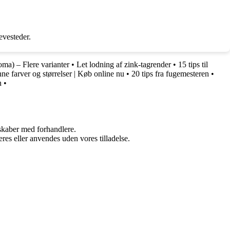
evesteder.
a) – Flere varianter
•
Let lodning af zink-tagrender
•
15 tips til
e farver og størrelser | Køb online nu
•
20 tips fra fugemesteren
•
n
•
rskaber med forhandlere.
res eller anvendes uden vores tilladelse.