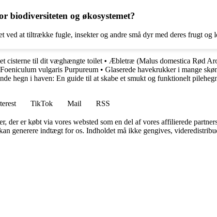
r biodiversiteten og økosystemet?
t ved at tiltrække fugle, insekter og andre små dyr med deres frugt og l
 cisterne til dit væghængte toilet
•
Æbletræ (Malus domestica Rød Arom
: Foeniculum vulgaris Purpureum
•
Glaserede havekrukker i mange skønn
de hegn i haven: En guide til at skabe et smukt og funktionelt pileheg
terest
TikTok
Mail
RSS
ter, der er købt via vores websted som en del af vores affilierede partne
 kan generere indtægt for os. Indholdet må ikke gengives, videredistribue