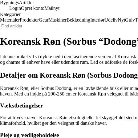
Bygnings
Artikler
Login
Opret konto
Mailnyt
Kategorier
Materialer
Produkter
Gear
Maskiner
Beklædning
Interiør
Udeliv
Nyt
Gulv
T
Koreansk Røn (Sorbus “Dodong
I denne artikel vil vi dykke ned i den fascinerende verden af Koreans
og charme til enhver have eller udendørs rum. Lad os udforske de forske
Detaljer om Koreansk Røn (Sorbus Dodong
Koreansk Røn, eller Sorbus Dodong, er en løvfældende busk eller mindre
haven. Med en højde på 200-250 cm er Koreansk Røn velegnet til båd
Vækstbetingelser
For at trives kræver Koreansk Røn et solrigt eller let skyggefuldt sted m
klimaforhold, hvilket gør den velegnet til danske haver.
Pleje og vedligeholdelse