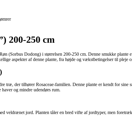
ømrer
”) 200-250 cm
k Røn (Sorbus Dodong) i størrelsen 200-250 cm. Denne smukke plante er 
llige aspekter af denne plante, fra højde og vækstbetingelser til pleje
)
 træ, der tilhører Rosaceae-familien. Denne plante er kendt for sine sm
e haver og mindre udendørs rum.
ed veldrænet jord. Planten tåler en bred vifte af jordtyper, men foretrækk