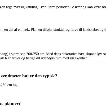
øn regelmæssig vanding, især i tørre perioder. Beskæring kan være nød
m en del af en hæk. Planten tilføjer struktur og farve til landskabet o
ng) i størrelsen 200-250 cm. Med dens dekorative bær, skønne løv og al
sk Røn trives og berige dit udendørs rum med sin skønhed.
centimeter høj er den typisk?
-250 cm høj.
us-planter?