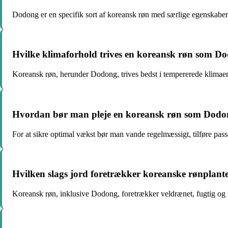
Dodong er en specifik sort af koreansk røn med særlige egenskabe
Hvilke klimaforhold trives en koreansk røn som Do
Koreansk røn, herunder Dodong, trives bedst i tempererede klimaer 
Hvordan bør man pleje en koreansk røn som Dodong
For at sikre optimal vækst bør man vande regelmæssigt, tilføre pas
Hvilken slags jord foretrækker koreanske rønplan
Koreansk røn, inklusive Dodong, foretrækker veldrænet, fugtig og næ