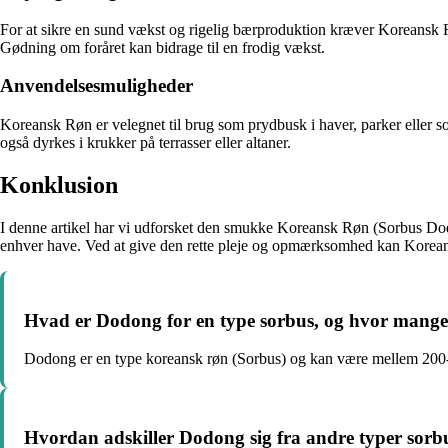
For at sikre en sund vækst og rigelig bærproduktion kræver Koreansk R
Gødning om foråret kan bidrage til en frodig vækst.
Anvendelsesmuligheder
Koreansk Røn er velegnet til brug som prydbusk i haver, parker eller so
også dyrkes i krukker på terrasser eller altaner.
Konklusion
I denne artikel har vi udforsket den smukke Koreansk Røn (Sorbus Dodo
enhver have. Ved at give den rette pleje og opmærksomhed kan Korean
Hvad er Dodong for en type sorbus, og hvor mange 
Dodong er en type koreansk røn (Sorbus) og kan være mellem 200
Hvordan adskiller Dodong sig fra andre typer sorb