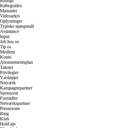
Ratings
Købeguides
Manualer
Videoarkiv
Oplysninger
Typiske spørgsmål
Assistance
Input
Job hos os
Tip os
Medlem
Konto
Abonnementsplan
Takster
Privilegier
Værktøjer
Netværk
Kampagnepartner
Sponsorat
Formidler
Netværkspartner
Pressezone
Ring
Klub
Hold øje