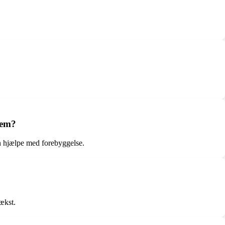
dem?
n hjælpe med forebyggelse.
ækst.