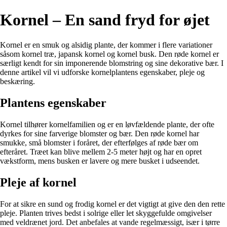
Kornel – En sand fryd for øjet
Kornel er en smuk og alsidig plante, der kommer i flere variationer
såsom kornel træ, japansk kornel og kornel busk. Den røde kornel er
særligt kendt for sin imponerende blomstring og sine dekorative bær. I
denne artikel vil vi udforske kornelplantens egenskaber, pleje og
beskæring.
Plantens egenskaber
Kornel tilhører kornelfamilien og er en løvfældende plante, der ofte
dyrkes for sine farverige blomster og bær. Den røde kornel har
smukke, små blomster i foråret, der efterfølges af røde bær om
efteråret. Træet kan blive mellem 2-5 meter højt og har en opret
vækstform, mens busken er lavere og mere busket i udseendet.
Pleje af kornel
For at sikre en sund og frodig kornel er det vigtigt at give den den rette
pleje. Planten trives bedst i solrige eller let skyggefulde omgivelser
med veldrænet jord. Det anbefales at vande regelmæssigt, især i tørre