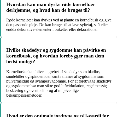
Hvordan kan man dyrke røde kornelbær
derhjemme, og hvad kan de bruges til?
Røde kornelbær kan dyrkes ved at plante en kornelbusk og give
den passende pleje. De kan bruges til at lave syltetøj, saft eller
endda dekorative elementer i buketter eller dekorationer.
Hvilke skadedyr og sygdomme kan påvirke en
kornelbusk, og hvordan forebygger man dem
bedst muligt?
Kornelbuske kan blive angrebet af skadedyr som bladlus,
snudebiller og spindemider samt rammes af sygdomme som
pulvermeldug og svampesygdomme. For at forebygge skadedyr
og sygdomme bør man sikre god luftcirkulation, regelmæssig
beskæring og eventuelt brug af miljøvenlige
bekæmpelsesmetoder.
Hvad er den optimale jordtype og pH-værdi for