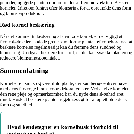
perioder, og gøde planten om foråret for at fremme væksten. Beskær
kornelen årligt om foråret efter blomstring for at opretholde dens form
og blomsterproduktion.
Rød kornel beskæring
Når det kommer til beskæring af den røde kornel, er det vigtigt at
fjerne døde eller skadede grene samt forme planten efter behov. Ved at
beskære kornelen regelmæssigt kan du fremme dens sundhed og
blomstring. Undgå at beskære for hårdt, da det kan svække planten og
reducere blomstringspotentialet.
Sammenfatning
Kornel er en smuk og værdifuld plante, der kan berige enhver have
med dens farverige blomster og dekorative bær. Ved at give kornelen
den rette pleje og opmærksomhed kan du nyde dens skønhed året
rundt. Husk at beskære planten regelmæssigt for at opretholde dens
form og sundhed.
Hvad kendetegner en kornelbusk i forhold til
andre typer buske?