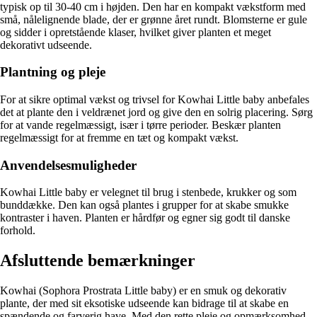
typisk op til 30-40 cm i højden. Den har en kompakt vækstform med
små, nålelignende blade, der er grønne året rundt. Blomsterne er gule
og sidder i opretstående klaser, hvilket giver planten et meget
dekorativt udseende.
Plantning og pleje
For at sikre optimal vækst og trivsel for Kowhai Little baby anbefales
det at plante den i veldrænet jord og give den en solrig placering. Sørg
for at vande regelmæssigt, især i tørre perioder. Beskær planten
regelmæssigt for at fremme en tæt og kompakt vækst.
Anvendelsesmuligheder
Kowhai Little baby er velegnet til brug i stenbede, krukker og som
bunddække. Den kan også plantes i grupper for at skabe smukke
kontraster i haven. Planten er hårdfør og egner sig godt til danske
forhold.
Afsluttende bemærkninger
Kowhai (Sophora Prostrata Little baby) er en smuk og dekorativ
plante, der med sit eksotiske udseende kan bidrage til at skabe en
spændende og farverig have. Med den rette pleje og opmærksomhed