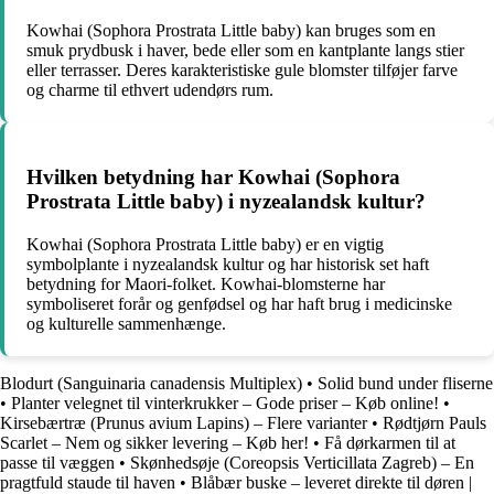
Kowhai (Sophora Prostrata Little baby) kan bruges som en
smuk prydbusk i haver, bede eller som en kantplante langs stier
eller terrasser. Deres karakteristiske gule blomster tilføjer farve
og charme til ethvert udendørs rum.
Hvilken betydning har Kowhai (Sophora
Prostrata Little baby) i nyzealandsk kultur?
Kowhai (Sophora Prostrata Little baby) er en vigtig
symbolplante i nyzealandsk kultur og har historisk set haft
betydning for Maori-folket. Kowhai-blomsterne har
symboliseret forår og genfødsel og har haft brug i medicinske
og kulturelle sammenhænge.
Blodurt (Sanguinaria canadensis Multiplex)
•
Solid bund under fliserne
•
Planter velegnet til vinterkrukker – Gode priser – Køb online!
•
Kirsebærtræ (Prunus avium Lapins) – Flere varianter
•
Rødtjørn Pauls
Scarlet – Nem og sikker levering – Køb her!
•
Få dørkarmen til at
passe til væggen
•
Skønhedsøje (Coreopsis Verticillata Zagreb) – En
pragtfuld staude til haven
•
Blåbær buske – leveret direkte til døren |