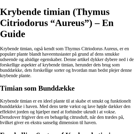
Krybende timian (Thymus
Citriodorus “Aureus”) – En
Guide
Krybende timian, også kendt som Thymus Citriodorus Aureus, er en
populær plante blandt haveentusiaster på grund af dens smukke
udseende og alsidige egenskaber. Denne artikel dykker dybere ned i de
forskellige aspekter af krybende timian, herunder dets brug som
bunddække, dets forskellige sorter og hvordan man bedst plejer denne
krybende plante.
Timian som Bunddække
Krybende timian er en ideel plante til at skabe et smukt og funktionelt
bunddække i haven. Med dens tætte vækst og lave højde dækker den
effektivt jorden og hjælper med at forhindre ukrudt i at vokse.
Derudover frigiver den en behagelig citrusduft, når den trædes på,
hvilket giver en ekstra sanselig dimension til haven.