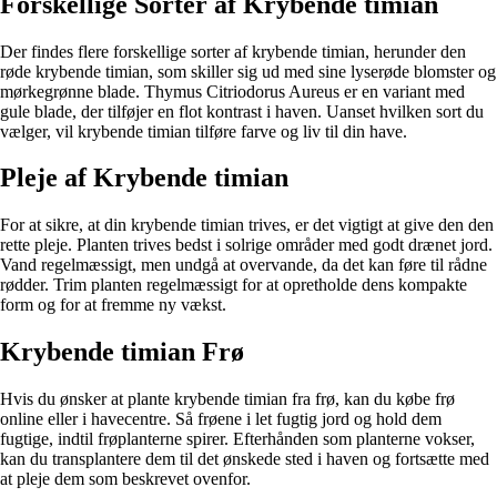
Forskellige Sorter af Krybende timian
Der findes flere forskellige sorter af krybende timian, herunder den
røde krybende timian, som skiller sig ud med sine lyserøde blomster og
mørkegrønne blade. Thymus Citriodorus Aureus er en variant med
gule blade, der tilføjer en flot kontrast i haven. Uanset hvilken sort du
vælger, vil krybende timian tilføre farve og liv til din have.
Pleje af Krybende timian
For at sikre, at din krybende timian trives, er det vigtigt at give den den
rette pleje. Planten trives bedst i solrige områder med godt drænet jord.
Vand regelmæssigt, men undgå at overvande, da det kan føre til rådne
rødder. Trim planten regelmæssigt for at opretholde dens kompakte
form og for at fremme ny vækst.
Krybende timian Frø
Hvis du ønsker at plante krybende timian fra frø, kan du købe frø
online eller i havecentre. Så frøene i let fugtig jord og hold dem
fugtige, indtil frøplanterne spirer. Efterhånden som planterne vokser,
kan du transplantere dem til det ønskede sted i haven og fortsætte med
at pleje dem som beskrevet ovenfor.