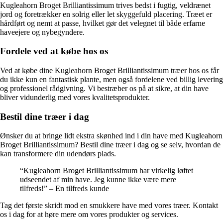
Kugleahorn Broget Brilliantissimum trives bedst i fugtig, veldrænet
jord og foretrækker en solrig eller let skyggefuld placering. Træet er
hårdført og nemt at passe, hvilket gør det velegnet til både erfarne
haveejere og nybegyndere.
Fordele ved at købe hos os
Ved at købe dine Kugleahorn Broget Brilliantissimum træer hos os får
du ikke kun en fantastisk plante, men også fordelene ved billig levering
og professionel rådgivning. Vi bestræber os på at sikre, at din have
bliver vidunderlig med vores kvalitetsprodukter.
Bestil dine træer i dag
Ønsker du at bringe lidt ekstra skønhed ind i din have med Kugleahorn
Broget Brilliantissimum? Bestil dine træer i dag og se selv, hvordan de
kan transformere din udendørs plads.
“Kugleahorn Broget Brilliantissimum har virkelig løftet
udseendet af min have. Jeg kunne ikke være mere
tilfreds!” – En tilfreds kunde
Tag det første skridt mod en smukkere have med vores træer. Kontakt
os i dag for at høre mere om vores produkter og services.