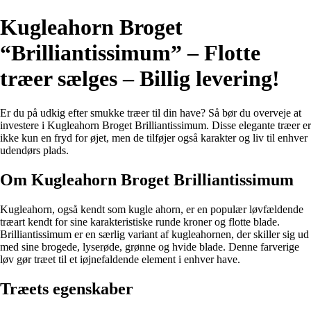
Kugleahorn Broget
“Brilliantissimum” – Flotte
træer sælges – Billig levering!
Er du på udkig efter smukke træer til din have? Så bør du overveje at
investere i Kugleahorn Broget Brilliantissimum. Disse elegante træer er
ikke kun en fryd for øjet, men de tilføjer også karakter og liv til enhver
udendørs plads.
Om Kugleahorn Broget Brilliantissimum
Kugleahorn, også kendt som kugle ahorn, er en populær løvfældende
træart kendt for sine karakteristiske runde kroner og flotte blade.
Brilliantissimum er en særlig variant af kugleahornen, der skiller sig ud
med sine brogede, lyserøde, grønne og hvide blade. Denne farverige
løv gør træet til et iøjnefaldende element i enhver have.
Træets egenskaber