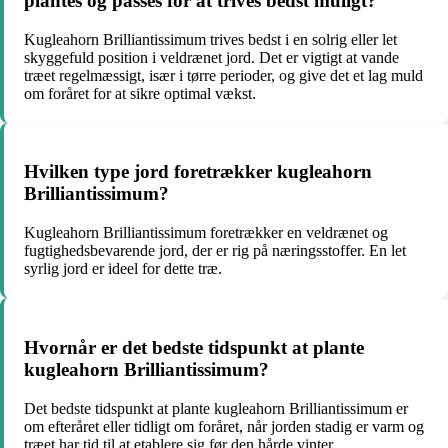
plantes og passes for at trives bedst muligt?
Kugleahorn Brilliantissimum trives bedst i en solrig eller let
skyggefuld position i veldrænet jord. Det er vigtigt at vande
træet regelmæssigt, især i tørre perioder, og give det et lag muld
om foråret for at sikre optimal vækst.
Hvilken type jord foretrækker kugleahorn
Brilliantissimum?
Kugleahorn Brilliantissimum foretrækker en veldrænet og
fugtighedsbevarende jord, der er rig på næringsstoffer. En let
syrlig jord er ideel for dette træ.
Hvornår er det bedste tidspunkt at plante
kugleahorn Brilliantissimum?
Det bedste tidspunkt at plante kugleahorn Brilliantissimum er
om efteråret eller tidligt om foråret, når jorden stadig er varm og
træet har tid til at etablere sig før den hårde vinter.