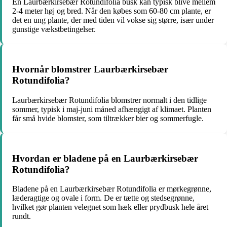
En Laurbærkirsebær Rotundifolia busk kan typisk blive mellem
2-4 meter høj og bred. Når den købes som 60-80 cm plante, er
det en ung plante, der med tiden vil vokse sig større, især under
gunstige vækstbetingelser.
Hvornår blomstrer Laurbærkirsebær
Rotundifolia?
Laurbærkirsebær Rotundifolia blomstrer normalt i den tidlige
sommer, typisk i maj-juni måned afhængigt af klimaet. Planten
får små hvide blomster, som tiltrækker bier og sommerfugle.
Hvordan er bladene på en Laurbærkirsebær
Rotundifolia?
Bladene på en Laurbærkirsebær Rotundifolia er mørkegrønne,
læderagtige og ovale i form. De er tætte og stedsegrønne,
hvilket gør planten velegnet som hæk eller prydbusk hele året
rundt.