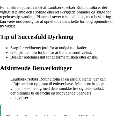
For at sikre optimal vækst af Laurbærkirsebær Rotundifolia er det
vigtigt at plante den i solrige eller let skyggede områder og sørge for
regelmæssig vanding. Planten kræver minimal pleje, men beskæring
kan være nødvendig for at opretholde dens tætte form og opmuntre til
ny vækst.
Tip til Succesfuld Dyrkning
Sørg for veldrænet jord for at undgå rodskader.
Gød planten om foråret for at fremme sund vækst.
Beskær regelmæssigt for at forme busken efter ønske.
Afsluttende Bemærkninger
Laurbærkirsebær Rotundifolia er en alsidig plante, der kan
tilføje struktur og grønt til enhver have. Med korrekt pleje
vil den belønne dig med dens smukke løv og tætte vækst,
der bidrager til en frodig og indbydende udendørs
omgivelser.