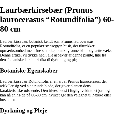
Laurbærkirsebær (Prunus
laurocerasus “Rotundifolia”) 60-
80 cm
Laurbærkirsebær, botanisk kendt som Prunus laurocerasus
Rotundifolia, er en populær stedsegrøn busk, der tiltrækker
opmærksomhed med sine smukke, blankt grønne blade og tætte vækst.
Denne artikel vil dykke ned i alle aspekter af denne plante, lige fra
dens botaniske karakteristika til dyrkning og pleje.
Botaniske Egenskaber
Laurbærkirsebær Rotundifolia er en art af Prunus laurocerasus, der
adskiller sig ved sine runde blade, der giver planten dens
karakteristiske udseende. Den trives bedst i fugtig, veldrænet jord og
kan nå en højde på 60-80 cm, hvilket gør den velegnet til hække eller
busketter.
Dyrkning og Pleje