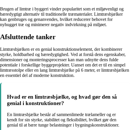
Brugen af limtræ i byggeri vinder popularitet som et miljøvenligt og
bæredygtigt alternativ til traditionelle træmaterialer. Limtræsbjælker
kan genbruges og genanvendes, hvilket reducerer behovet for
nyhugget træ og minimerer negativ indvirkning på miljøet.
Afsluttende tanker
Limtræsbjælken er en genial konstruktionselement, der kombinerer
styrke, holdbarhed og bæredygtighed. Ved at forstå dens egenskaber,
dimensioner og monteringsprocesser kan man udnytte dens fulde
potentiale i forskellige byggeprojekter. Uanset om det er til en simpel
limtræsstolpe eller en lang limtræsbjælke på 6 meter, er limtræsbjælken
en essentiel del af moderne konstruktion.
Hvad er en limtræsbjælke, og hvad gør den så
genial i konstruktioner?
En limtræsbjælke består af sammenlimede trælameller og er
kendt for sin styrke, stabilitet og fleksibilitet, hvilket gør den
genial til at bære tunge belastninger i bygningskonstruktioner.