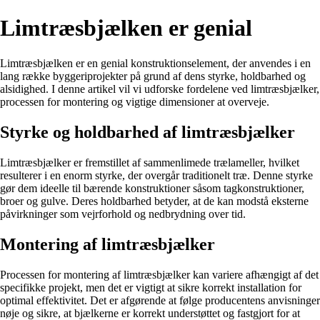
Limtræsbjælken er genial
Limtræsbjælken er en genial konstruktionselement, der anvendes i en
lang række byggeriprojekter på grund af dens styrke, holdbarhed og
alsidighed. I denne artikel vil vi udforske fordelene ved limtræsbjælker,
processen for montering og vigtige dimensioner at overveje.
Styrke og holdbarhed af limtræsbjælker
Limtræsbjælker er fremstillet af sammenlimede trælameller, hvilket
resulterer i en enorm styrke, der overgår traditionelt træ. Denne styrke
gør dem ideelle til bærende konstruktioner såsom tagkonstruktioner,
broer og gulve. Deres holdbarhed betyder, at de kan modstå eksterne
påvirkninger som vejrforhold og nedbrydning over tid.
Montering af limtræsbjælker
Processen for montering af limtræsbjælker kan variere afhængigt af det
specifikke projekt, men det er vigtigt at sikre korrekt installation for
optimal effektivitet. Det er afgørende at følge producentens anvisninger
nøje og sikre, at bjælkerne er korrekt understøttet og fastgjort for at