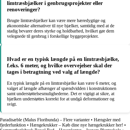
limtræsbjælker i genbrugsprojekter eller
renoveringer?
Brugte limtræsbjælker kan være mere bæredygtige og
økonomiske alternativer til nye bjælker, samtidig med at de
stadig bevarer deres styrke og holdbarhed, hvilket gør dem
velegnede til genbrug i forskellige byggeprojekter.
Hvad er en typisk længde på en limtræsbjælke,
f.eks. 6 meter, og hvilke overvejelser skal der
tages i betragtning ved valg af længde?
En typisk længde på en limtræsbjælke kan være 6 meter, og
valget af længde afhænger af spændvidden i konstruktionen
samt understøttelsesmulighederne. Det er vigtigt at sikre, at
bjælken understøttes korrekt for at undgå deformationer og
svigt.
Paradisæble (Malus Floribunda) – Flere varianter
•
Hængsler med
fjederfunktion
•
Hængekrukker – Køb dine nye hængekrukker her!
•