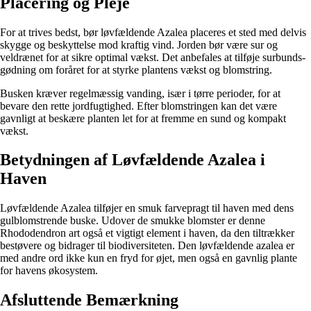
Placering og Pleje
For at trives bedst, bør løvfældende Azalea placeres et sted med delvis
skygge og beskyttelse mod kraftig vind. Jorden bør være sur og
veldrænet for at sikre optimal vækst. Det anbefales at tilføje surbunds-
gødning om foråret for at styrke plantens vækst og blomstring.
Busken kræver regelmæssig vanding, især i tørre perioder, for at
bevare den rette jordfugtighed. Efter blomstringen kan det være
gavnligt at beskære planten let for at fremme en sund og kompakt
vækst.
Betydningen af Løvfældende Azalea i
Haven
Løvfældende Azalea tilføjer en smuk farvepragt til haven med dens
gulblomstrende buske. Udover de smukke blomster er denne
Rhododendron art også et vigtigt element i haven, da den tiltrækker
bestøvere og bidrager til biodiversiteten. Den løvfældende azalea er
med andre ord ikke kun en fryd for øjet, men også en gavnlig plante
for havens økosystem.
Afsluttende Bemærkning