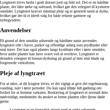
Lyngtræet trives bedst i godt drænet jord og fuld sol. Det er en hårdfør
plante, der tåler tørke og saltvand, hvilket gør den velegnet til kystnære
områder. Lyngtræet kræver minimal pleje og er generelt nemt at dyrke,
hvilket gør det til et ideelt valg for både erfarne gartnere og
nybegyndere.
Anvendelser
På grund af dets smukke udseende og hårdføre natur anvendes
lyngtræet ofte i haver, parker og offentlige anlæg som prydbuske eller
små træer. Det kan også plantes langs kystlinjer eller i tørre områder,
hvor andre planter kan have svært ved at overleve. Lyngtræet er
desuden velegnet til bonsai-dyrkning på grund af dets små blade og
forgrenede vækstform.
Pleje af lyngtræet
For at sikre, at dit lyngtræ trives, er det vigtigt at give det regelmæssig
vanding, især i tørre perioder. Du kan også tilføje lidt gødning om
foråret for at fremme væksten. Beskæring af lyngtræet er normalt ikke
nødvendigt, medmindre du ønsker at forme planten eller fjerne døde
grene.
Lyngtræet er en fantastisk plante med et unikt udseende,