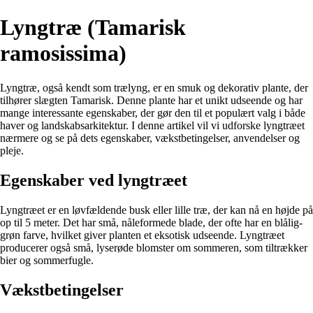
Lyngtræ (Tamarisk
ramosissima)
Lyngtræ, også kendt som trælyng, er en smuk og dekorativ plante, der
tilhører slægten Tamarisk. Denne plante har et unikt udseende og har
mange interessante egenskaber, der gør den til et populært valg i både
haver og landskabsarkitektur. I denne artikel vil vi udforske lyngtræet
nærmere og se på dets egenskaber, vækstbetingelser, anvendelser og
pleje.
Egenskaber ved lyngtræet
Lyngtræet er en løvfældende busk eller lille træ, der kan nå en højde på
op til 5 meter. Det har små, nåleformede blade, der ofte har en blålig-
grøn farve, hvilket giver planten et eksotisk udseende. Lyngtræet
producerer også små, lyserøde blomster om sommeren, som tiltrækker
bier og sommerfugle.
Vækstbetingelser