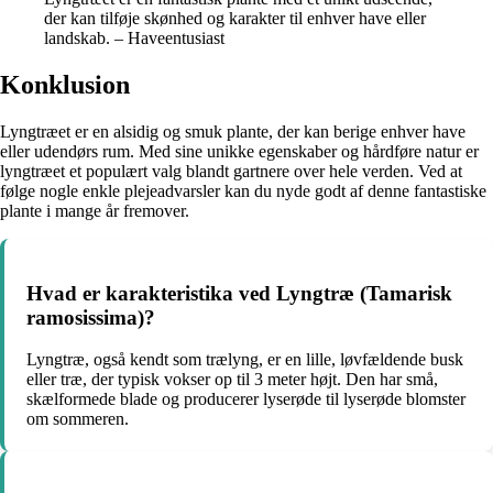
der kan tilføje skønhed og karakter til enhver have eller
landskab. – Haveentusiast
Konklusion
Lyngtræet er en alsidig og smuk plante, der kan berige enhver have
eller udendørs rum. Med sine unikke egenskaber og hårdføre natur er
lyngtræet et populært valg blandt gartnere over hele verden. Ved at
følge nogle enkle plejeadvarsler kan du nyde godt af denne fantastiske
plante i mange år fremover.
Hvad er karakteristika ved Lyngtræ (Tamarisk
ramosissima)?
Lyngtræ, også kendt som trælyng, er en lille, løvfældende busk
eller træ, der typisk vokser op til 3 meter højt. Den har små,
skælformede blade og producerer lyserøde til lyserøde blomster
om sommeren.