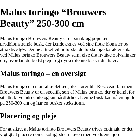
Malus toringo “Brouwers
Beauty” 250-300 cm
Malus toringo Brouwers Beauty er en smuk og populær
prydblomstrende busk, der kendetegnes ved sine flotte blomster og
attraktive løv. Denne artikel vil udforske de forskellige karakteristika
ved Malus toringo Brouwers Beauty samt give dig nyttige oplysninger
om, hvordan du bedst plejer og dyrker denne busk i din have.
Malus toringo – en oversigt
Malus toringo er en art af æbletræer, der hører til i Rosaceae-familien.
Brouwers Beauty er en specifik sort af Malus toringo, der er kendt for
sit attraktive udseende og sin hårdførhed. Denne busk kan nå en højde
på 250-300 cm og har en busket vækstform.
Placering og pleje
For at sikre, at Malus toringo Brouwers Beauty trives optimalt, er det
vigtigt at placere den et solrigt sted i haven med veldrænet jord.