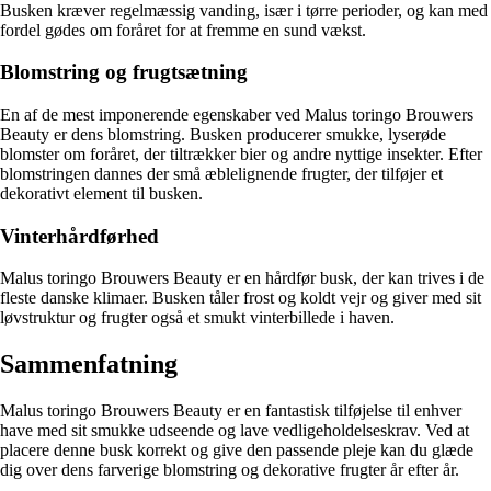
Busken kræver regelmæssig vanding, især i tørre perioder, og kan med
fordel gødes om foråret for at fremme en sund vækst.
Blomstring og frugtsætning
En af de mest imponerende egenskaber ved Malus toringo Brouwers
Beauty er dens blomstring. Busken producerer smukke, lyserøde
blomster om foråret, der tiltrækker bier og andre nyttige insekter. Efter
blomstringen dannes der små æblelignende frugter, der tilføjer et
dekorativt element til busken.
Vinterhårdførhed
Malus toringo Brouwers Beauty er en hårdfør busk, der kan trives i de
fleste danske klimaer. Busken tåler frost og koldt vejr og giver med sit
løvstruktur og frugter også et smukt vinterbillede i haven.
Sammenfatning
Malus toringo Brouwers Beauty er en fantastisk tilføjelse til enhver
have med sit smukke udseende og lave vedligeholdelseskrav. Ved at
placere denne busk korrekt og give den passende pleje kan du glæde
dig over dens farverige blomstring og dekorative frugter år efter år.