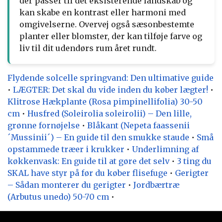
der passer til det eksisterende landskab og
kan skabe en kontrast eller harmoni med
omgivelserne. Overvej også sæsonbestemte
planter eller blomster, der kan tilføje farve og
liv til dit udendørs rum året rundt.
Flydende solcelle springvand: Den ultimative guide
•
LÆGTER: Det skal du vide inden du køber lægter!
•
Klitrose Hækplante (Rosa pimpinellifolia) 30-50
cm
•
Husfred (Soleirolia soleirolii) – Den lille,
grønne fornøjelse
•
Blåkant (Nepeta faassenii
´Mussinii´) – En guide til den smukke staude
•
Små
opstammede træer i krukker
•
Underlimning af
køkkenvask: En guide til at gøre det selv
•
3 ting du
SKAL have styr på før du køber flisefuge
•
Gerigter
– Sådan monterer du gerigter
•
Jordbærtræ
(Arbutus unedo) 50-70 cm
•