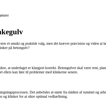
ømrer
kegulv
re et smukt og praktisk valg, men det kræver præcision og viden at lægg
inker på betongulv?
ikre, at underlaget er klargjort korrekt. Betongulvet skal være rent, pla
 det ellers kan føre til problemer med klinkerne senere.
 lægningsprocessen. Det anbefales at starte fra midten af rummet og arb
on og klinker for at sikre optimal vedhæftning.