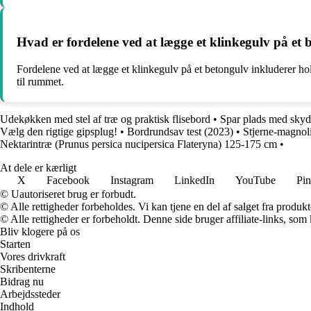
Hvad er fordelene ved at lægge et klinkegulv på et 
Fordelene ved at lægge et klinkegulv på et betongulv inkluderer ho
til rummet.
Udekøkken med stel af træ og praktisk flisebord
•
Spar plads med skyd
Vælg den rigtige gipsplug!
•
Bordrundsav test (2023)
•
Stjerne-magnoli
Nektarintræ (Prunus persica nucipersica Flateryna) 125-175 cm
•
At dele er kærligt
X
Facebook
Instagram
LinkedIn
YouTube
Pin
© Uautoriseret brug er forbudt.
© Alle rettigheder forbeholdes. Vi kan tjene en del af salget fra produk
© Alle rettigheder er forbeholdt. Denne side bruger affiliate-links, som
Bliv klogere på os
Starten
Vores drivkraft
Skribenterne
Bidrag nu
Arbejdssteder
Indhold