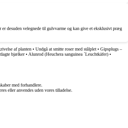
er er desuden velegnede til gulvvarme og kan give et eksklusivt præg
ivelse af planten
•
Undgå at smitte roser med stålplet
•
Gipsplugs –
itlagte bjælker
•
Alunrod (Heuchera sanguinea ´Leuchtkäfer)
•
rskaber med forhandlere.
res eller anvendes uden vores tilladelse.