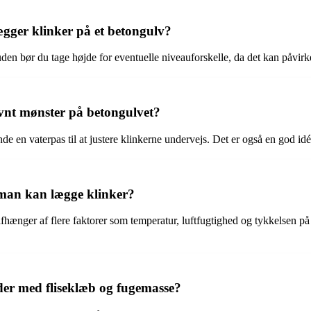
gger klinker på et betongulv?
 Desuden bør du tage højde for eventuelle niveauforskelle, da det kan påvi
ævnt mønster på betongulvet?
vende en vaterpas til at justere klinkerne undervejs. Det er også en god 
r man kan lægge klinker?
afhænger af flere faktorer som temperatur, luftfugtighed og tykkelsen p
der med fliseklæb og fugemasse?