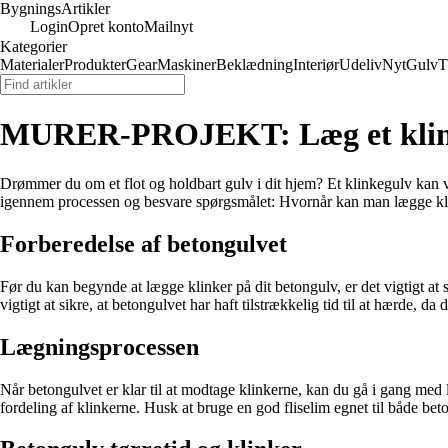
Bygnings
Artikler
Login
Opret konto
Mailnyt
Kategorier
Materialer
Produkter
Gear
Maskiner
Beklædning
Interiør
Udeliv
Nyt
Gulv
T
MURER-PROJEKT: Læg et klin
Drømmer du om et flot og holdbart gulv i dit hjem? Et klinkegulv kan væ
igennem processen og besvare spørgsmålet: Hvornår kan man lægge kl
Forberedelse af betongulvet
Før du kan begynde at lægge klinker på dit betongulv, er det vigtigt at s
vigtigt at sikre, at betongulvet har haft tilstrækkelig tid til at hærde, da
Lægningsprocessen
Når betongulvet er klar til at modtage klinkerne, kan du gå i gang med
fordeling af klinkerne. Husk at bruge en god fliselim egnet til både bet