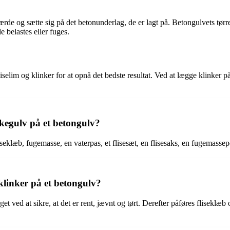
at hærde og sætte sig på det betonunderlag, de er lagt på. Betongulvets tør
e belastes eller fuges.
iselim og klinker for at opnå det bedste resultat. Ved at lægge klinker 
nkegulv på et betongulv?
seklæb, fugemasse, en vaterpas, et flisesæt, en flisesaks, en fugemassepo
linker på et betongulv?
et ved at sikre, at det er rent, jævnt og tørt. Derefter påføres fliseklæb