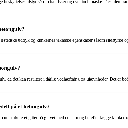
uge beskyttelsesudstyr såsom handsker og eventuelt maske. Desuden bør 
 betongulv?
 æstetiske udtryk og klinkernes tekniske egenskaber såsom slidstyrke og
etongulv?
ulv, da det kan resultere i dårlig vedhæftning og ujævnheder. Det er bed
delt på et betongulv?
n man markere et gitter på gulvet med en snor og herefter lægge klinkerne 