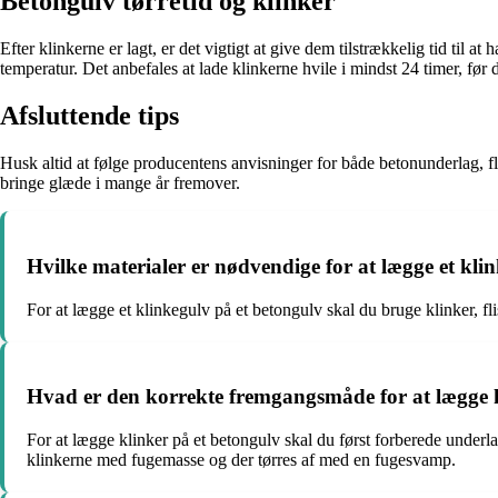
Betongulv tørretid og klinker
Efter klinkerne er lagt, er det vigtigt at give dem tilstrækkelig tid til 
temperatur. Det anbefales at lade klinkerne hvile i mindst 24 timer, før d
Afsluttende tips
Husk altid at følge producentens anvisninger for både betonunderlag, fl
bringe glæde i mange år fremover.
Hvilke materialer er nødvendige for at lægge et kli
For at lægge et klinkegulv på et betongulv skal du bruge klinker, fli
Hvad er den korrekte fremgangsmåde for at lægge k
For at lægge klinker på et betongulv skal du først forberede underlag
klinkerne med fugemasse og der tørres af med en fugesvamp.