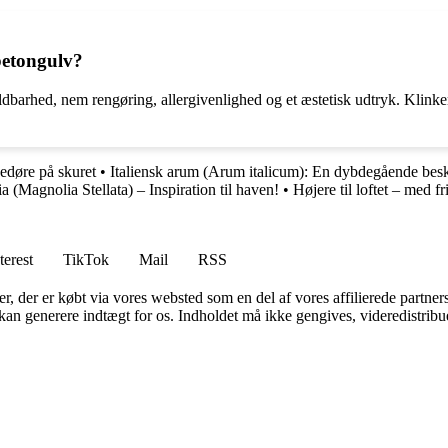
betongulv?
ldbarhed, nem rengøring, allergivenlighed og et æstetisk udtryk. Klink
edøre på skuret
•
Italiensk arum (Arum italicum): En dybdegående beskr
a (Magnolia Stellata) – Inspiration til haven!
•
Højere til loftet – med fr
terest
TikTok
Mail
RSS
ter, der er købt via vores websted som en del af vores affilierede partne
 kan generere indtægt for os. Indholdet må ikke gengives, videredistribue