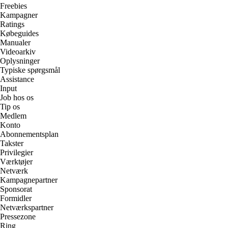
Freebies
Kampagner
Ratings
Købeguides
Manualer
Videoarkiv
Oplysninger
Typiske spørgsmål
Assistance
Input
Job hos os
Tip os
Medlem
Konto
Abonnementsplan
Takster
Privilegier
Værktøjer
Netværk
Kampagnepartner
Sponsorat
Formidler
Netværkspartner
Pressezone
Ring