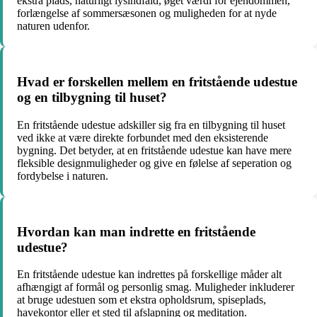
ekstra plads, naturligt lysindfald, øget værdi for ejendommen,
forlængelse af sommersæsonen og muligheden for at nyde
naturen udenfor.
Hvad er forskellen mellem en fritstående udestue
og en tilbygning til huset?
En fritstående udestue adskiller sig fra en tilbygning til huset
ved ikke at være direkte forbundet med den eksisterende
bygning. Det betyder, at en fritstående udestue kan have mere
fleksible designmuligheder og give en følelse af seperation og
fordybelse i naturen.
Hvordan kan man indrette en fritstående
udestue?
En fritstående udestue kan indrettes på forskellige måder alt
afhængigt af formål og personlig smag. Muligheder inkluderer
at bruge udestuen som et ekstra opholdsrum, spiseplads,
havekontor eller et sted til afslapning og meditation.