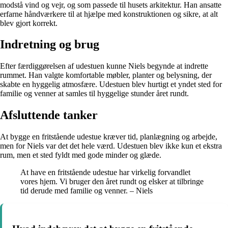
modstå vind og vejr, og som passede til husets arkitektur. Han ansatte
erfarne håndværkere til at hjælpe med konstruktionen og sikre, at alt
blev gjort korrekt.
Indretning og brug
Efter færdiggørelsen af udestuen kunne Niels begynde at indrette
rummet. Han valgte komfortable møbler, planter og belysning, der
skabte en hyggelig atmosfære. Udestuen blev hurtigt et yndet sted for
familie og venner at samles til hyggelige stunder året rundt.
Afsluttende tanker
At bygge en fritstående udestue kræver tid, planlægning og arbejde,
men for Niels var det det hele værd. Udestuen blev ikke kun et ekstra
rum, men et sted fyldt med gode minder og glæde.
At have en fritstående udestue har virkelig forvandlet
vores hjem. Vi bruger den året rundt og elsker at tilbringe
tid derude med familie og venner. – Niels