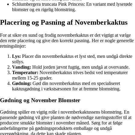
Schlumbergera truncata Pink Princess: En variant med lyserøde
blomster og en rigelig blomstring.
Placering og Pasning af Novemberkaktus
For at sikre en sund og frodig novemberkaktus er det vigtigt at vælge
den rette placering og give den korrekt pasning. Her er nogle generelle
retningslinjer:
Lys:
Placer din novemberkaktus et lyst sted, men undgå direkte
sollys.
Vanding:
Hold jorden jævnt fugtig, men undgå at overvande.
Temperatur:
Novemberkaktus trives bedst ved temperaturer
mellem 15-25 grader.
Gødning:
Gød din novemberkaktus med en specialiseret
kaktusgødning i vækstsæsonen for at fremme blomstring.
Gødning og November Blomster
Gødning spiller en vigtig rolle i novemberkaktussens blomstring. En
passende gødning vil give planten de nødvendige næringsstoffer til at
producere smukke blomster i november måned. Sørg for at følge
anbefalingerne på gødningsproduktets emballage og undgå
overgødskning, da dette kan skade planten.