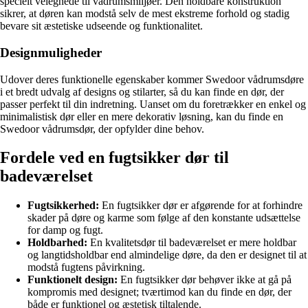
specielt velegnede til vådrumsmiljøer. Den holdbare konstruktion
sikrer, at døren kan modstå selv de mest ekstreme forhold og stadig
bevare sit æstetiske udseende og funktionalitet.
Designmuligheder
Udover deres funktionelle egenskaber kommer Swedoor vådrumsdøre
i et bredt udvalg af designs og stilarter, så du kan finde en dør, der
passer perfekt til din indretning. Uanset om du foretrækker en enkel og
minimalistisk dør eller en mere dekorativ løsning, kan du finde en
Swedoor vådrumsdør, der opfylder dine behov.
Fordele ved en fugtsikker dør til
badeværelset
Fugtsikkerhed:
En fugtsikker dør er afgørende for at forhindre
skader på døre og karme som følge af den konstante udsættelse
for damp og fugt.
Holdbarhed:
En kvalitetsdør til badeværelset er mere holdbar
og langtidsholdbar end almindelige døre, da den er designet til at
modstå fugtens påvirkning.
Funktionelt design:
En fugtsikker dør behøver ikke at gå på
kompromis med designet; tværtimod kan du finde en dør, der
både er funktionel og æstetisk tiltalende.