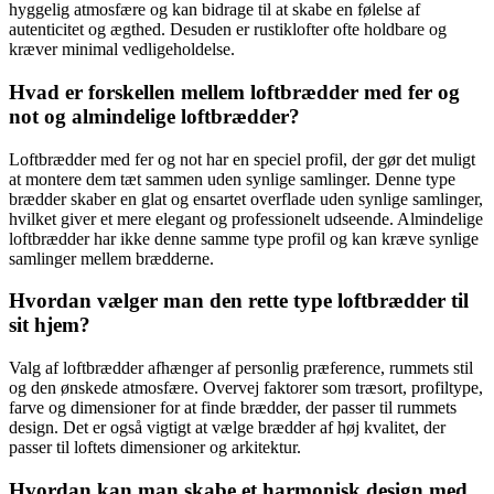
hyggelig atmosfære og kan bidrage til at skabe en følelse af
autenticitet og ægthed. Desuden er rustiklofter ofte holdbare og
kræver minimal vedligeholdelse.
Hvad er forskellen mellem loftbrædder med fer og
not og almindelige loftbrædder?
Loftbrædder med fer og not har en speciel profil, der gør det muligt
at montere dem tæt sammen uden synlige samlinger. Denne type
brædder skaber en glat og ensartet overflade uden synlige samlinger,
hvilket giver et mere elegant og professionelt udseende. Almindelige
loftbrædder har ikke denne samme type profil og kan kræve synlige
samlinger mellem brædderne.
Hvordan vælger man den rette type loftbrædder til
sit hjem?
Valg af loftbrædder afhænger af personlig præference, rummets stil
og den ønskede atmosfære. Overvej faktorer som træsort, profiltype,
farve og dimensioner for at finde brædder, der passer til rummets
design. Det er også vigtigt at vælge brædder af høj kvalitet, der
passer til loftets dimensioner og arkitektur.
Hvordan kan man skabe et harmonisk design med