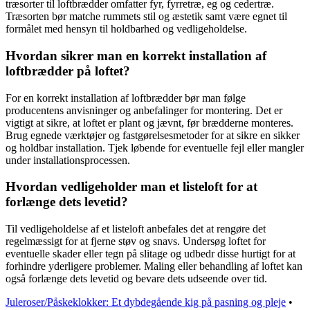
træsorter til loftbrædder omfatter fyr, fyrretræ, eg og cedertræ.
Træsorten bør matche rummets stil og æstetik samt være egnet til
formålet med hensyn til holdbarhed og vedligeholdelse.
Hvordan sikrer man en korrekt installation af
loftbrædder på loftet?
For en korrekt installation af loftbrædder bør man følge
producentens anvisninger og anbefalinger for montering. Det er
vigtigt at sikre, at loftet er plant og jævnt, før brædderne monteres.
Brug egnede værktøjer og fastgørelsesmetoder for at sikre en sikker
og holdbar installation. Tjek løbende for eventuelle fejl eller mangler
under installationsprocessen.
Hvordan vedligeholder man et listeloft for at
forlænge dets levetid?
Til vedligeholdelse af et listeloft anbefales det at rengøre det
regelmæssigt for at fjerne støv og snavs. Undersøg loftet for
eventuelle skader eller tegn på slitage og udbedr disse hurtigt for at
forhindre yderligere problemer. Maling eller behandling af loftet kan
også forlænge dets levetid og bevare dets udseende over tid.
Juleroser/Påskeklokker: Et dybdegående kig på pasning og pleje
•