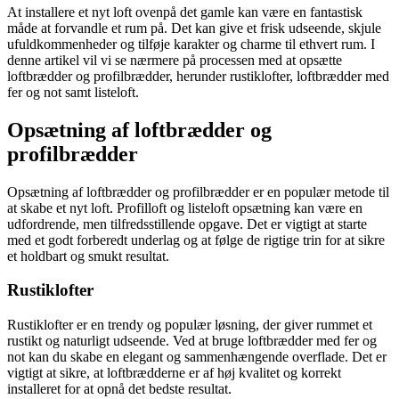
At installere et nyt loft ovenpå det gamle kan være en fantastisk
måde at forvandle et rum på. Det kan give et frisk udseende, skjule
ufuldkommenheder og tilføje karakter og charme til ethvert rum. I
denne artikel vil vi se nærmere på processen med at opsætte
loftbrædder og profilbrædder, herunder rustiklofter, loftbrædder med
fer og not samt listeloft.
Opsætning af loftbrædder og
profilbrædder
Opsætning af loftbrædder og profilbrædder er en populær metode til
at skabe et nyt loft. Profilloft og listeloft opsætning kan være en
udfordrende, men tilfredsstillende opgave. Det er vigtigt at starte
med et godt forberedt underlag og at følge de rigtige trin for at sikre
et holdbart og smukt resultat.
Rustiklofter
Rustiklofter er en trendy og populær løsning, der giver rummet et
rustikt og naturligt udseende. Ved at bruge loftbrædder med fer og
not kan du skabe en elegant og sammenhængende overflade. Det er
vigtigt at sikre, at loftbrædderne er af høj kvalitet og korrekt
installeret for at opnå det bedste resultat.