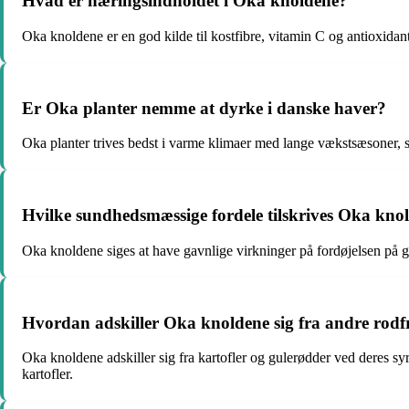
Hvad er næringsindholdet i Oka knoldene?
Oka knoldene er en god kilde til kostfibre, vitamin C og antioxida
Er Oka planter nemme at dyrke i danske haver?
Oka planter trives bedst i varme klimaer med lange vækstsæsoner, 
Hvilke sundhedsmæssige fordele tilskrives Oka kno
Oka knoldene siges at have gavnlige virkninger på fordøjelsen på g
Hvordan adskiller Oka knoldene sig fra andre rodf
Oka knoldene adskiller sig fra kartofler og gulerødder ved deres sy
kartofler.