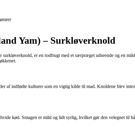
ømrer
land Yam) – Surkløverknold
 surkløverknold, er en rodfrugt med et særpræget udseende og en mild
køkkenet.
er af indfødte kulturer som en vigtig kilde til mad. Knoldene blev intr
ide kød. Smagen er mild og lidt syrlig, hvilket gør den velegnet til båd