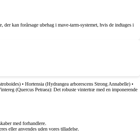
e, der kan forårsage ubehag i mave-tarm-systemet, hvis de indtages i
troboides)
•
Hortensia (Hydrangea arborescens Strong Annabelle)
•
intereg (Quercus Petraea): Det robuste vintertræ med en imponerende
rskaber med forhandlere.
res eller anvendes uden vores tilladelse.