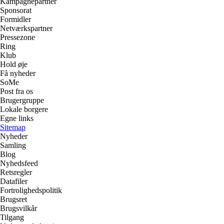
Kampagnepartner
Sponsorat
Formidler
Netværkspartner
Pressezone
Ring
Klub
Hold øje
Få nyheder
SoMe
Post fra os
Brugergruppe
Lokale borgere
Egne links
Sitemap
Nyheder
Samling
Blog
Nyhedsfeed
Retsregler
Datafiler
Fortrolighedspolitik
Brugsret
Brugsvilkår
Tilgang