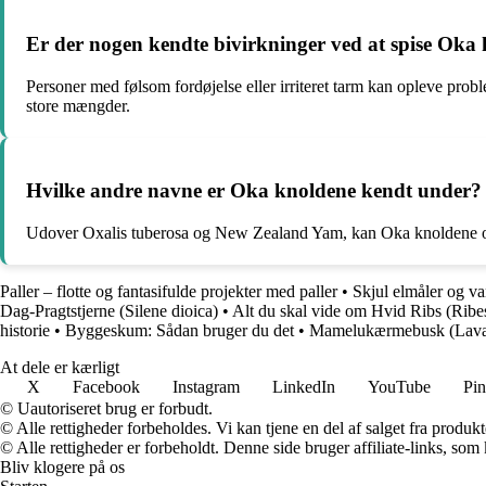
Er der nogen kendte bivirkninger ved at spise Oka
Personer med følsom fordøjelse eller irriteret tarm kan opleve pro
store mængder.
Hvilke andre navne er Oka knoldene kendt under?
Udover Oxalis tuberosa og New Zealand Yam, kan Oka knoldene og
Paller – flotte og fantasifulde projekter med paller
•
Skjul elmåler og va
Dag-Pragtstjerne (Silene dioica)
•
Alt du skal vide om Hvid Ribs (Rib
historie
•
Byggeskum: Sådan bruger du det
•
Mamelukærmebusk (Lavat
At dele er kærligt
X
Facebook
Instagram
LinkedIn
YouTube
Pin
© Uautoriseret brug er forbudt.
© Alle rettigheder forbeholdes. Vi kan tjene en del af salget fra produk
© Alle rettigheder er forbeholdt. Denne side bruger affiliate-links, som
Bliv klogere på os