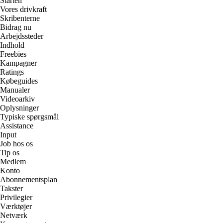
Starten
Vores drivkraft
Skribenterne
Bidrag nu
Arbejdssteder
Indhold
Freebies
Kampagner
Ratings
Købeguides
Manualer
Videoarkiv
Oplysninger
Typiske spørgsmål
Assistance
Input
Job hos os
Tip os
Medlem
Konto
Abonnementsplan
Takster
Privilegier
Værktøjer
Netværk