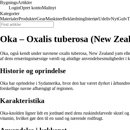
Bygnings
Artikler
Login
Opret konto
Mailnyt
Kategorier
Materialer
Produkter
Gear
Maskiner
Beklædning
Interiør
Udeliv
Nyt
Gulv
T
Oka – Oxalis tuberosa (New Zea
Oka, også kendt under navnene oxalis tuberosa, New Zealand yam eller
af dens ernæringsmæssige værdi og alsidige anvendelsesmuligheder i 
Historie og oprindelse
Oka har oprindelse i Sydamerika, hvor den har været dyrket i århundred
forskellige navne afhængigt af regionen.
Karakteristika
Oka-knolden ligner lidt en jordnød med dens ruskindsfarvede skræl og hv
vitamin, hvilket gør den til en sund og nærende rodfrugt.