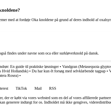
 knoldene?
blemer med at fordøje Oka knoldene på grund af deres indhold af oxalsyr
så findes under navne som oca eller surkløverknold på dansk.
ndrør: En guide til praktiske løsninger
•
Vandgran (Metasequoia glyptos
es Hvid Hollandsk)
•
Du har kun ét forsøg med selvklæbende tagpap
•
V
era Rosea)
•
terest
TikTok
Mail
RSS
ter, der er købt via vores websted som en del af vores affilierede partne
 kan generere indtægt for os. Indholdet må ikke gengives, videredistribue