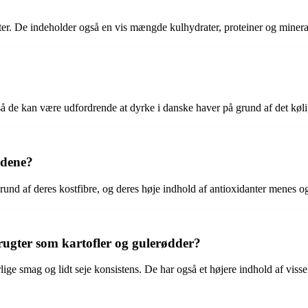
nter. De indeholder også en vis mængde kulhydrater, proteiner og minera
så de kan være udfordrende at dyrke i danske haver på grund af det køl
ldene?
rund af deres kostfibre, og deres høje indhold af antioxidanter menes o
rugter som kartofler og gulerødder?
rlige smag og lidt seje konsistens. De har også et højere indhold af vis