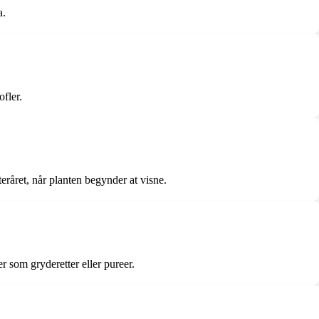
a.
ofler.
eråret, når planten begynder at visne.
r som gryderetter eller pureer.