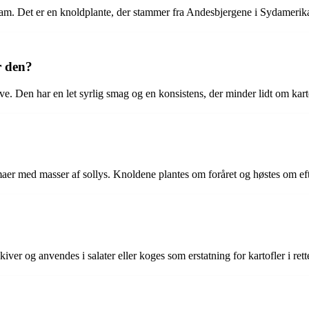
am. Det er en knoldplante, der stammer fra Andesbjergene i Sydamerik
r den?
ve. Den har en let syrlig smag og en konsistens, der minder lidt om kart
imaer med masser af sollys. Knoldene plantes om foråret og høstes om eft
er og anvendes i salater eller koges som erstatning for kartofler i rette