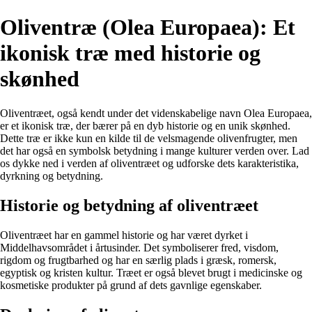
Oliventræ (Olea Europaea): Et
ikonisk træ med historie og
skønhed
Oliventræet, også kendt under det videnskabelige navn Olea Europaea,
er et ikonisk træ, der bærer på en dyb historie og en unik skønhed.
Dette træ er ikke kun en kilde til de velsmagende olivenfrugter, men
det har også en symbolsk betydning i mange kulturer verden over. Lad
os dykke ned i verden af oliventræet og udforske dets karakteristika,
dyrkning og betydning.
Historie og betydning af oliventræet
Oliventræet har en gammel historie og har været dyrket i
Middelhavsområdet i årtusinder. Det symboliserer fred, visdom,
rigdom og frugtbarhed og har en særlig plads i græsk, romersk,
egyptisk og kristen kultur. Træet er også blevet brugt i medicinske og
kosmetiske produkter på grund af dets gavnlige egenskaber.