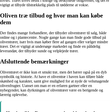
trivsel. Træet trives bedst i solrige og beskyttede omgivelser, og det er
vigtigt at tilbyde tilstrækkelig plads til rødderne at vokse.
Oliven træ tilbud og hvor man kan købe
dem
Der findes mange forhandlere, der tilbyder oliventræer til salg, både
online og i plantecentre. Nogle gange kan man finde gode tilbud på
oliventræer, især hvis man køber flere ad gangen eller vælger mindre
træer. Det er vigtigt at undersøge markedet og finde en pålidelig
leverandør, der tilbyder sunde og velplejede træer.
Afsluttende bemærkninger
Oliventræet er ikke kun et smukt træ, men det bærer også på en dyb
symbolik og historie. At have et oliventræ i haven kan tilføre både
skønhed og karakter, samt give mulighed for at nyde de velsmagende
olivenfrugter. Uanset om man er en erfaren gartner eller en
nybegynder, kan dyrkningen af oliventræer være en berigende og
lærerig oplevelse.