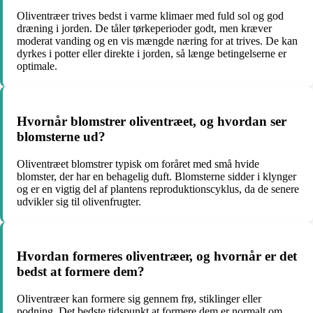
Oliventræer trives bedst i varme klimaer med fuld sol og god
dræning i jorden. De tåler tørkeperioder godt, men kræver
moderat vanding og en vis mængde næring for at trives. De kan
dyrkes i potter eller direkte i jorden, så længe betingelserne er
optimale.
Hvornår blomstrer oliventræet, og hvordan ser
blomsterne ud?
Oliventræet blomstrer typisk om foråret med små hvide
blomster, der har en behagelig duft. Blomsterne sidder i klynger
og er en vigtig del af plantens reproduktionscyklus, da de senere
udvikler sig til olivenfrugter.
Hvordan formeres oliventræer, og hvornår er det
bedst at formere dem?
Oliventræer kan formere sig gennem frø, stiklinger eller
podning. Det bedste tidspunkt at formere dem er normalt om