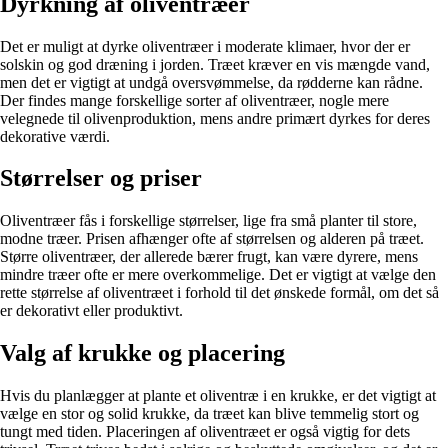
Dyrkning af oliventræer
Det er muligt at dyrke oliventræer i moderate klimaer, hvor der er
solskin og god dræning i jorden. Træet kræver en vis mængde vand,
men det er vigtigt at undgå oversvømmelse, da rødderne kan rådne.
Der findes mange forskellige sorter af oliventræer, nogle mere
velegnede til olivenproduktion, mens andre primært dyrkes for deres
dekorative værdi.
Størrelser og priser
Oliventræer fås i forskellige størrelser, lige fra små planter til store,
modne træer. Prisen afhænger ofte af størrelsen og alderen på træet.
Større oliventræer, der allerede bærer frugt, kan være dyrere, mens
mindre træer ofte er mere overkommelige. Det er vigtigt at vælge den
rette størrelse af oliventræet i forhold til det ønskede formål, om det så
er dekorativt eller produktivt.
Valg af krukke og placering
Hvis du planlægger at plante et oliventræ i en krukke, er det vigtigt at
vælge en stor og solid krukke, da træet kan blive temmelig stort og
tungt med tiden. Placeringen af oliventræet er også vigtig for dets