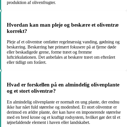
produktion af olivenfrugter.
Hvordan kan man pleje og beskære et oliventræ
korrekt?
Pleje af et oliventræ omfatter regelmæssig vanding, gødning og
beskæring. Beskæring bør primært fokusere på at fjerne døde
eller beskadigede grene, forme træet og fremme
luftcirkulationen. Det anbefales at beskære træet om efteråret
eller tidligt om foråret.
Hvad er forskellen på en almindelig olivenplante
og et stort oliventræ?
En almindelig olivenplante er normalt en ung plante, der endnu
ikke har nået fuld størrelse og modenhed. Et stort oliventræ er
derimod en ældre plante, der kan have en imponerende størrelse
med en bred krone og et kraftigt rodsystem, hvilket gør det til et
iøjnefaldende element i haven eller landskabet.