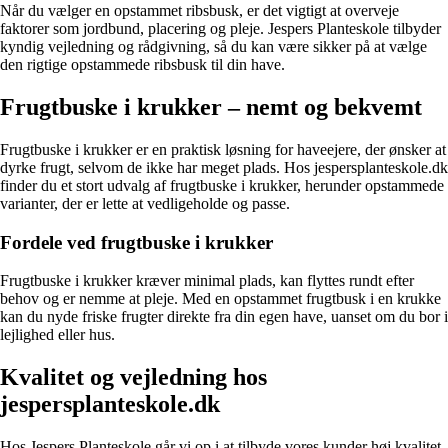
Når du vælger en opstammet ribsbusk, er det vigtigt at overveje
faktorer som jordbund, placering og pleje. Jespers Planteskole tilbyder
kyndig vejledning og rådgivning, så du kan være sikker på at vælge
den rigtige opstammede ribsbusk til din have.
Frugtbuske i krukker – nemt og bekvemt
Frugtbuske i krukker er en praktisk løsning for haveejere, der ønsker at
dyrke frugt, selvom de ikke har meget plads. Hos jespersplanteskole.dk
finder du et stort udvalg af frugtbuske i krukker, herunder opstammede
varianter, der er lette at vedligeholde og passe.
Fordele ved frugtbuske i krukker
Frugtbuske i krukker kræver minimal plads, kan flyttes rundt efter
behov og er nemme at pleje. Med en opstammet frugtbusk i en krukke
kan du nyde friske frugter direkte fra din egen have, uanset om du bor i
lejlighed eller hus.
Kvalitet og vejledning hos
jespersplanteskole.dk
Hos Jespers Planteskole går vi op i at tilbyde vores kunder høj kvalitet