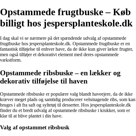
Opstammede frugtbuske – Køb
billigt hos jespersplanteskole.dk
I dag skal vi se nærmere på det spændende udvalg af opstammede
frugtbuske hos jespersplanteskole.dk. Opstammede frugtbuske er en
fantastisk tilføjelse til enhver have, da de ikke kun giver lækre frugter,
men også tilføjer et dekorativt element med deres opstammede
vækstform.
Opstammede ribsbuske – en lækker og
dekorativ tilføjelse til haven
Opstammede ribsbuske er populære valg blandt haveejere, da de ikke
kræver meget plads og samtidig producerer velsmagende ribs, som kan
bruges i alt fra saft og syltetøj til desserter. Hos jespersplanteskole.dk
finder du et bredt udvalg af opstammede ribsbuske i krukker, som er
klar til at blive plantet i din have.
Valg af opstammet ribsbusk