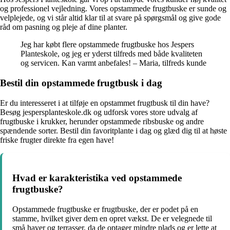
og professionel vejledning. Vores opstammede frugtbuske er sunde og
velplejede, og vi står altid klar til at svare på spørgsmål og give gode
råd om pasning og pleje af dine planter.
Jeg har købt flere opstammede frugtbuske hos Jespers
Planteskole, og jeg er yderst tilfreds med både kvaliteten
og servicen. Kan varmt anbefales! – Maria, tilfreds kunde
Bestil din opstammede frugtbusk i dag
Er du interesseret i at tilføje en opstammet frugtbusk til din have?
Besøg jespersplanteskole.dk og udforsk vores store udvalg af
frugtbuske i krukker, herunder opstammede ribsbuske og andre
spændende sorter. Bestil din favoritplante i dag og glæd dig til at høste
friske frugter direkte fra egen have!
Hvad er karakteristika ved opstammede
frugtbuske?
Opstammede frugtbuske er frugtbuske, der er podet på en
stamme, hvilket giver dem en opret vækst. De er velegnede til
små haver og terrasser, da de optager mindre plads og er lette at