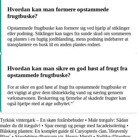
Hvordan kan man formere opstammede
frugtbuske?
Opstammede frugtbuske kan formere sig ved hjælp af stiklinger
eller podning. Stiklinger kan tages fra sunde skud om sommeren
og plantes i en fugtig jordblanding, mens podning indebærer at
transplantere en busk til en anden plantes rodnet.
Hvordan kan man sikre en god høst af frugt fra
opstammede frugtbuske?
For at sikre en god høst af frugt fra opstammede frugtbuske er
det vigtigt at give dem tilstrækkelig vand og næring gennem
vækstsæsonen. Beskæring og fjernelse af skadede frugter kan
også hjælpe med at øge udbyttet.“`
Tyrkisk vintergæk – En skøn forårsbebuder
•
Male trægulv: Sådan
maler du dit trægulv!
•
Spar energi og penge med facadeisolering
•
Blåskæg planten: En komplet guide til Caryopteris clan.´Heavenly
Blue´
•
Staudehirse (Panicum vir. Heavy Metal)
•
Nellike (Dianthus