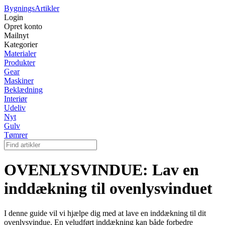
Bygnings
Artikler
Login
Opret konto
Mailnyt
Kategorier
Materialer
Produkter
Gear
Maskiner
Beklædning
Interiør
Udeliv
Nyt
Gulv
Tømrer
OVENLYSVINDUE: Lav en
inddækning til ovenlysvinduet
I denne guide vil vi hjælpe dig med at lave en inddækning til dit
ovenlysvindue. En veludført inddækning kan både forbedre