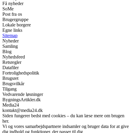
Få nyheder
SoMe
Post fra os
Brugergruppe
Lokale borgere
Egne links
Sitemap
Nyheder
Samling
Blog
Nyhedsfeed
Retsregler
Datafiler
Fortrolighedspolitik
Brugsret
Brugsvilkår
Tilgang
Vedvarende løsninger
BygningsArtikler.dk
Media24
kontakt@media24.dk
Siden fungerer bedst med cookies – du kan læse mere om brugen
her.
Vi og vores samarbejdspartnere indsamler og bruger data for at give
dig indhold og funktioner, der passer til dig