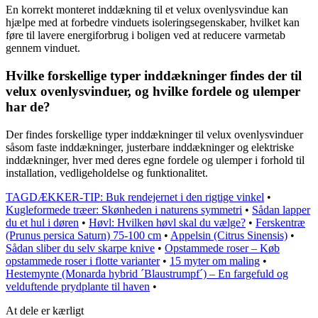
En korrekt monteret inddækning til et velux ovenlysvindue kan
hjælpe med at forbedre vinduets isoleringsegenskaber, hvilket kan
føre til lavere energiforbrug i boligen ved at reducere varmetab
gennem vinduet.
Hvilke forskellige typer inddækninger findes der til
velux ovenlysvinduer, og hvilke fordele og ulemper
har de?
Der findes forskellige typer inddækninger til velux ovenlysvinduer
såsom faste inddækninger, justerbare inddækninger og elektriske
inddækninger, hver med deres egne fordele og ulemper i forhold til
installation, vedligeholdelse og funktionalitet.
TAGDÆKKER-TIP: Buk rendejernet i den rigtige vinkel
•
Kugleformede træer: Skønheden i naturens symmetri
•
Sådan lapper
du et hul i døren
•
Høvl: Hvilken høvl skal du vælge?
•
Ferskentræ
(Prunus persica Saturn) 75-100 cm
•
Appelsin (Citrus Sinensis)
•
Sådan sliber du selv skarpe knive
•
Opstammede roser – Køb
opstammede roser i flotte varianter
•
15 myter om maling
•
Hestemynte (Monarda hybrid ´Blaustrumpf´) – En fargefuld og
velduftende prydplante til haven
•
At dele er kærligt