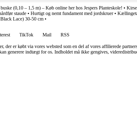
buske (0,10 – 1,5 m) – Køb online her hos Jespers Planteskole!
•
Kirse
hårdfør staude
•
Hurtigt og nemt fundament med jordskruer
•
Kællinget
 Black Lace) 30-50 cm
•
terest
TikTok
Mail
RSS
ter, der er købt via vores websted som en del af vores affilierede partne
 kan generere indtægt for os. Indholdet må ikke gengives, videredistribue