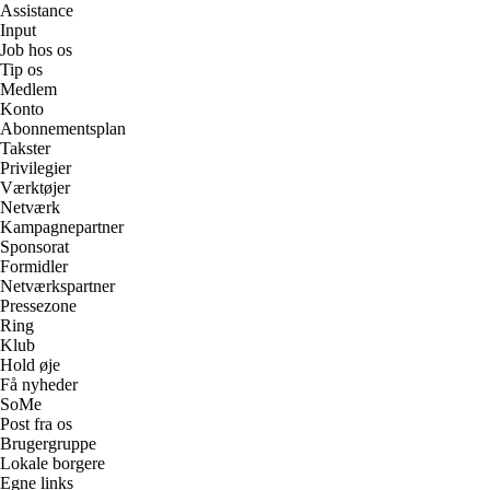
Assistance
Input
Job hos os
Tip os
Medlem
Konto
Abonnementsplan
Takster
Privilegier
Værktøjer
Netværk
Kampagnepartner
Sponsorat
Formidler
Netværkspartner
Pressezone
Ring
Klub
Hold øje
Få nyheder
SoMe
Post fra os
Brugergruppe
Lokale borgere
Egne links