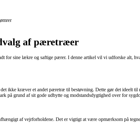
ømrer
dvalg af pæretræer
t for sine lækre og saftige pærer. I denne artikel vil vi udforske alt, 
 det ikke kræver et andet pæretræ til bestøvning. Dette gør det ideelt ti
nmark på grund af sit gode udbytte og modstandsdygtighed over for syg
, afhængigt af vejrforholdene. Det er vigtigt at være opmærksom på teg