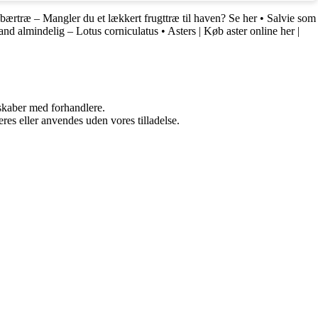
bærtræ – Mangler du et lækkert frugttræ til haven? Se her
•
Salvie som
and almindelig – Lotus corniculatus
•
Asters | Køb aster online her |
rskaber med forhandlere.
res eller anvendes uden vores tilladelse.