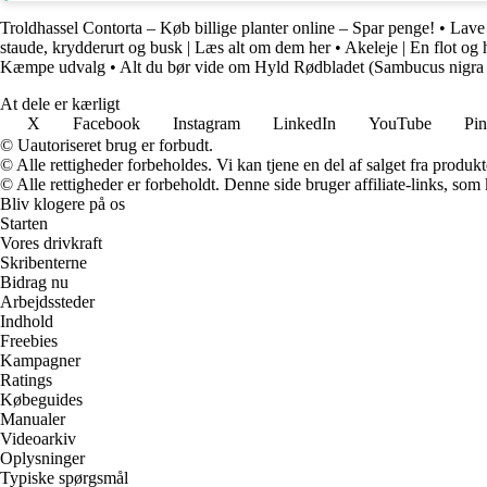
Troldhassel Contorta – Køb billige planter online – Spar penge!
•
Lave 
staude, krydderurt og busk | Læs alt om dem her
•
Akeleje | En flot og 
Kæmpe udvalg
•
Alt du bør vide om Hyld Rødbladet (Sambucus nigra
At dele er kærligt
X
Facebook
Instagram
LinkedIn
YouTube
Pin
© Uautoriseret brug er forbudt.
© Alle rettigheder forbeholdes. Vi kan tjene en del af salget fra produk
© Alle rettigheder er forbeholdt. Denne side bruger affiliate-links, som
Bliv klogere på os
Starten
Vores drivkraft
Skribenterne
Bidrag nu
Arbejdssteder
Indhold
Freebies
Kampagner
Ratings
Købeguides
Manualer
Videoarkiv
Oplysninger
Typiske spørgsmål