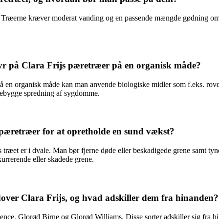
en. Træerne kræver moderat vanding og en passende mængde gødning om 
på Clara Frijs pæretræer på en organisk måde?
 en organisk måde kan man anvende biologiske midler som f.eks. rovd
 forebygge spredning af sygdomme.
æretræer for at opretholde en sund vækst?
 træet er i dvale. Man bør fjerne døde eller beskadigede grene samt tyn
kurrerende eller skadede grene.
ver Clara Frijs, og hvad adskiller dem fra hinanden?
ence, Glorød Birne og Glorød Williams. Disse sorter adskiller sig fra 