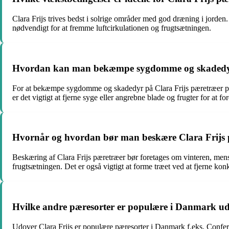
Clara Frijs trives bedst i solrige områder med god dræning i jord
nødvendigt for at fremme luftcirkulationen og frugtsætningen.
Hvordan kan man bekæmpe sygdomme og skadedyr 
For at bekæmpe sygdomme og skadedyr på Clara Frijs pæretræer på
er det vigtigt at fjerne syge eller angrebne blade og frugter for at
Hvornår og hvordan bør man beskære Clara Frijs p
Beskæring af Clara Frijs pæretræer bør foretages om vinteren, mens
frugtsætningen. Det er også vigtigt at forme træet ved at fjerne kon
Hvilke andre pæresorter er populære i Danmark udo
Udover Clara Frijs er populære pæresorter i Danmark f.eks. Confer