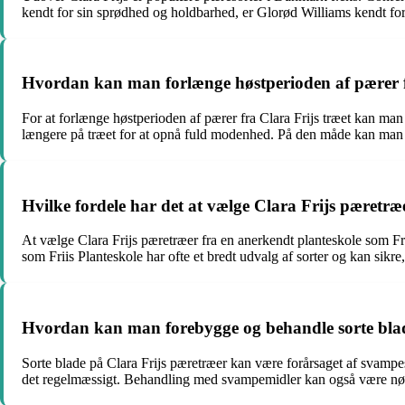
kendt for sin sprødhed og holdbarhed, er Glorød Williams kendt for
Hvordan kan man forlænge høstperioden af pærer f
For at forlænge høstperioden af pærer fra Clara Frijs træet kan ma
længere på træet for at opnå fuld modenhed. På den måde kan man
Hvilke fordele har det at vælge Clara Frijs pæretræ
At vælge Clara Frijs pæretræer fra en anerkendt planteskole som Frii
som Friis Planteskole har ofte et bredt udvalg af sorter og kan sikre,
Hvordan kan man forebygge og behandle sorte blad
Sorte blade på Clara Frijs pæretræer kan være forårsaget af svamp
det regelmæssigt. Behandling med svampemidler kan også være nød