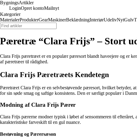
Bygnings
Artikler
Login
Opret konto
Mailnyt
Kategorier
Materialer
Produkter
Gear
Maskiner
Beklædning
Interiør
Udeliv
Nyt
Gulv
T
Pæretræ “Clara Frijs” – Stort u
Clara Frijs pæretræet er en populær pæresort blandt haveejere og er kend
af pæretræer til rådighed.
Clara Frijs Pæretræets Kendetegn
Pæretræet Clara Frijs er en selvbestøvende pæresort, hvilket betyder, at
for sin søde smag og saftige konsistens. Den er særligt populær i Da
Modning af Clara Frijs Pærer
Clara Frijs pærerne modner typisk i løbet af sensommeren til efteråret
karakteristiske farveskift til en gul nuance.
Bestøvning og Pærersæson