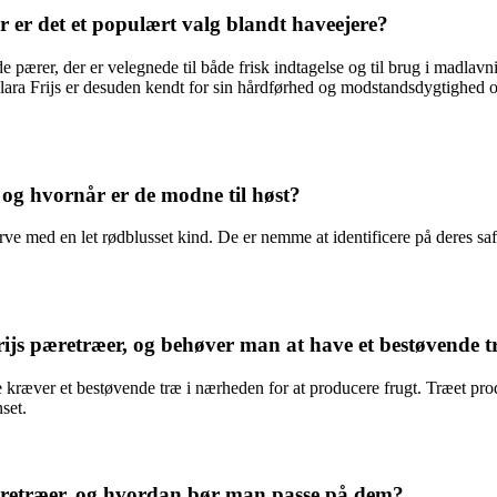
 er det et populært valg blandt haveejere?
de pærer, der er velegnede til både frisk indtagelse og til brug i madlavn
 Clara Frijs er desuden kendt for sin hårdførhed og modstandsdygtighed o
og hvornår er de modne til høst?
farve med en let rødblusset kind. De er nemme at identificere på deres 
a Frijs pæretræer, og behøver man at have et bestøvende
kke kræver et bestøvende træ i nærheden for at producere frugt. Træet p
set.
 pæretræer, og hvordan bør man passe på dem?