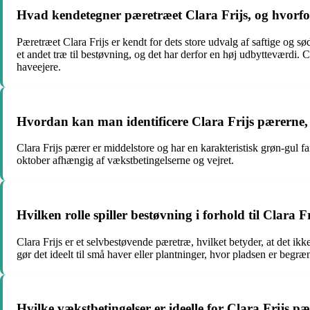
Hvad kendetegner pæretræet Clara Frijs, og hvorfor
Pæretræet Clara Frijs er kendt for dets store udvalg af saftige og sø
et andet træ til bestøvning, og det har derfor en høj udbytteværdi.
haveejere.
Hvordan kan man identificere Clara Frijs pærerne, 
Clara Frijs pærer er middelstore og har en karakteristisk grøn-gul 
oktober afhængig af vækstbetingelserne og vejret.
Hvilken rolle spiller bestøvning i forhold til Clar
Clara Frijs er et selvbestøvende pæretræ, hvilket betyder, at det i
gør det ideelt til små haver eller plantninger, hvor pladsen er begræn
Hvilke vækstbetingelser er ideelle for Clara Frijs