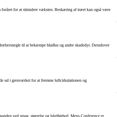
foråret for at stimulere væksten. Beskæring af træet kan også være
ræbersnegle til at bekæmpe bladlus og andre skadedyr. Derudover
de ud i grenværket for at fremme luftcirkulationen og
hinanden ved smag, størrelse og hårdførhed. Mens Conference er