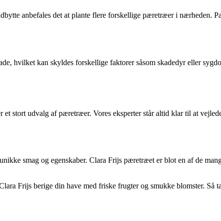
 udbytte anbefales det at plante flere forskellige pæretræer i nærheden.
e, hvilket kan skyldes forskellige faktorer såsom skadedyr eller sygdomm
et stort udvalg af pæretræer. Vores eksperter står altid klar til at vejled
 unikke smag og egenskaber. Clara Frijs pæretræet er blot en af de man
lara Frijs berige din have med friske frugter og smukke blomster. Så ta