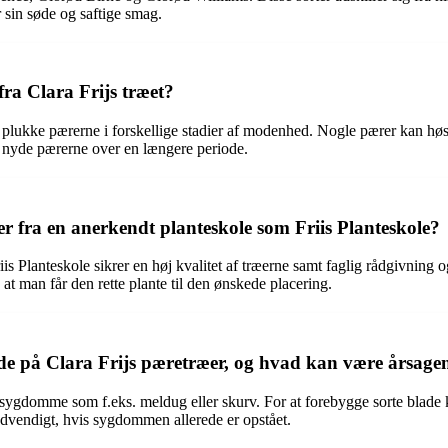
 sin søde og saftige smag.
ra Clara Frijs træet?
n plukke pærerne i forskellige stadier af modenhed. Nogle pærer kan hø
 nyde pærerne over en længere periode.
er fra en anerkendt planteskole som Friis Planteskole?
s Planteskole sikrer en høj kvalitet af træerne samt faglig rådgivning og
 at man får den rette plante til den ønskede placering.
e på Clara Frijs pæretræer, og hvad kan være årsagen
esygdomme som f.eks. meldug eller skurv. For at forebygge sorte blade 
vendigt, hvis sygdommen allerede er opstået.