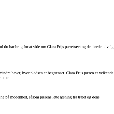
hvad du har brug for at vide om Clara Frijs pæretræet og det brede udvalg
l mindre haver, hvor pladsen er begrænset. Clara Frijs pæren er velkendt
domme.
nene på modenhed, såsom pærens lette løsning fra træet og dens