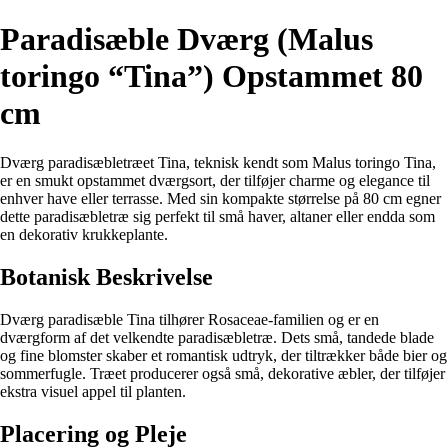
Paradisæble Dværg (Malus
toringo “Tina”) Opstammet 80
cm
Dværg paradisæbletræet Tina, teknisk kendt som Malus toringo Tina,
er en smukt opstammet dværgsort, der tilføjer charme og elegance til
enhver have eller terrasse. Med sin kompakte størrelse på 80 cm egner
dette paradisæbletræ sig perfekt til små haver, altaner eller endda som
en dekorativ krukkeplante.
Botanisk Beskrivelse
Dværg paradisæble Tina tilhører Rosaceae-familien og er en
dværgform af det velkendte paradisæbletræ. Dets små, tandede blade
og fine blomster skaber et romantisk udtryk, der tiltrækker både bier og
sommerfugle. Træet producerer også små, dekorative æbler, der tilføjer
ekstra visuel appel til planten.
Placering og Pleje