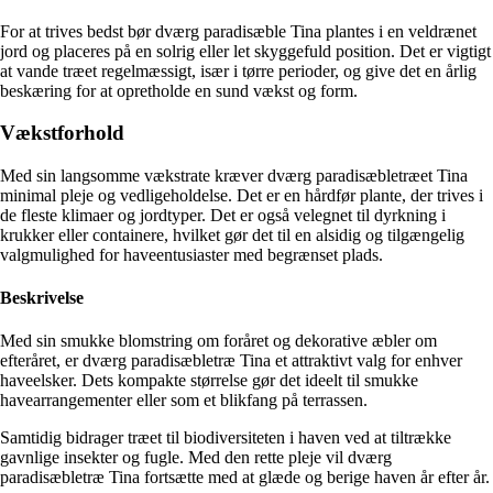
For at trives bedst bør dværg paradisæble Tina plantes i en veldrænet
jord og placeres på en solrig eller let skyggefuld position. Det er vigtigt
at vande træet regelmæssigt, især i tørre perioder, og give det en årlig
beskæring for at opretholde en sund vækst og form.
Vækstforhold
Med sin langsomme vækstrate kræver dværg paradisæbletræet Tina
minimal pleje og vedligeholdelse. Det er en hårdfør plante, der trives i
de fleste klimaer og jordtyper. Det er også velegnet til dyrkning i
krukker eller containere, hvilket gør det til en alsidig og tilgængelig
valgmulighed for haveentusiaster med begrænset plads.
Beskrivelse
Med sin smukke blomstring om foråret og dekorative æbler om
efteråret, er dværg paradisæbletræ Tina et attraktivt valg for enhver
haveelsker. Dets kompakte størrelse gør det ideelt til smukke
havearrangementer eller som et blikfang på terrassen.
Samtidig bidrager træet til biodiversiteten i haven ved at tiltrække
gavnlige insekter og fugle. Med den rette pleje vil dværg
paradisæbletræ Tina fortsætte med at glæde og berige haven år efter år.