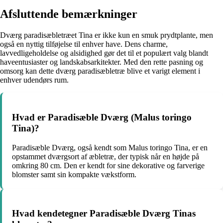
Afsluttende bemærkninger
Dværg paradisæbletræet Tina er ikke kun en smuk prydtplante, men
også en nyttig tilføjelse til enhver have. Dens charme,
lavvedligeholdelse og alsidighed gør det til et populært valg blandt
haveentusiaster og landskabsarkitekter. Med den rette pasning og
omsorg kan dette dværg paradisæbletræ blive et varigt element i
enhver udendørs rum.
Hvad er Paradisæble Dværg (Malus toringo
Tina)?
Paradisæble Dværg, også kendt som Malus toringo Tina, er en
opstammet dværgsort af æbletræ, der typisk når en højde på
omkring 80 cm. Den er kendt for sine dekorative og farverige
blomster samt sin kompakte vækstform.
Hvad kendetegner Paradisæble Dværg Tinas