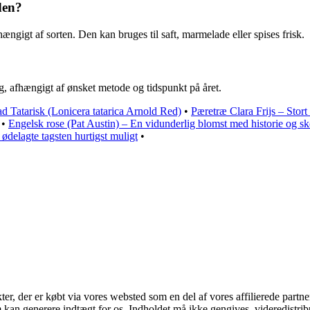
den?
ængigt af sorten. Den kan bruges til saft, marmelade eller spises frisk.
g, afhængigt af ønsket metode og tidspunkt på året.
d Tatarisk (Lonicera tatarica Arnold Red)
•
Pæretræ Clara Frijs – Stort
•
Engelsk rose (Pat Austin) – En vidunderlig blomst med historie og s
 ødelagte tagsten hurtigst muligt
•
kter, der er købt via vores websted som en del af vores affilierede part
m kan generere indtægt for os. Indholdet må ikke gengives, videredistrib