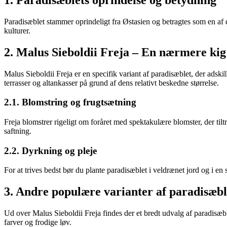
Paradisæblet stammer oprindeligt fra Østasien og betragtes som en af
kulturer.
2. Malus Sieboldii Freja – En nærmere kig
Malus Sieboldii Freja er en specifik variant af paradisæblet, der adsk
terrasser og altankasser på grund af dens relativt beskedne størrelse.
2.1. Blomstring og frugtsætning
Freja blomstrer rigeligt om foråret med spektakulære blomster, der til
saftning.
2.2. Dyrkning og pleje
For at trives bedst bør du plante paradisæblet i veldrænet jord og i e
3. Andre populære varianter af paradisæbl
Ud over Malus Sieboldii Freja findes der et bredt udvalg af paradisæ
farver og frodige løv.