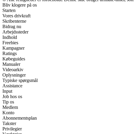
Bliv klogere på os
Starten
Vores drivkraft
Skribenterne
Bidrag nu
Arbejdssteder
Indhold
Freebies
Kampagner
Ratings
Købeguides
Manualer
Videoarkiv
Oplysninger
Typiske spørgsmål
Assistance
Input
Job hos os
Tip os
Medlem
Konto
Abonnementsplan
Takster
Privilegier