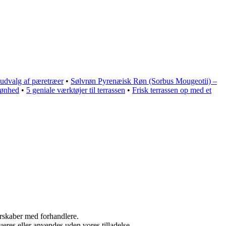
 udvalg af pæretræer
•
Sølvrøn Pyrenæisk Røn (Sorbus Mougeotii) –
kønhed
•
5 geniale værktøjer til terrassen
•
Frisk terrassen op med et
nerskaber med forhandlere.
ueres eller anvendes uden vores tilladelse.