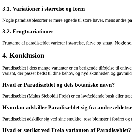
3.1. Variationer i størrelse og form
Nogle paradisæblesorter er mere egnede til store haver, mens andre pas
3.2. Frugtvariationer
Frugterne af paradisæblet varierer i størrelse, farve og smag. Nogle 
4. Konklusion
Paradisæblet i dets mange varianter er en berigende tilføjelse til en
variant, der passer bedst til dine behov, og nyd skønheden og gavmildh
Hvad er Paradisæblet og dets botaniske navn?
Paradisæblet (Malus Sieboldii Freja) er en løvfældende busk eller træ
Hvordan adskiller Paradisæblet sig fra andre æbletræ
Paradisæblet adskiller sig ved sine smukke, rosa blomster i foråret og 
Hvad er særligt ved Freja varianten af Paradisæblet?