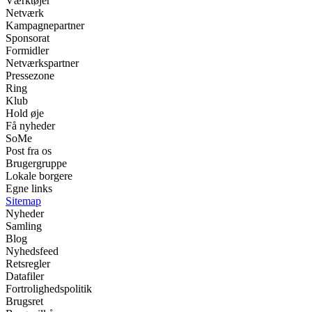
Værktøjer
Netværk
Kampagnepartner
Sponsorat
Formidler
Netværkspartner
Pressezone
Ring
Klub
Hold øje
Få nyheder
SoMe
Post fra os
Brugergruppe
Lokale borgere
Egne links
Sitemap
Nyheder
Samling
Blog
Nyhedsfeed
Retsregler
Datafiler
Fortrolighedspolitik
Brugsret