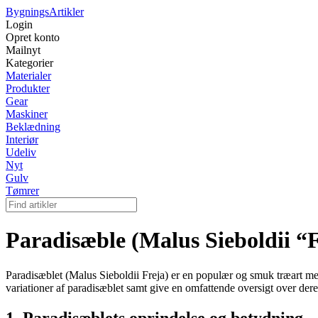
Bygnings
Artikler
Login
Opret konto
Mailnyt
Kategorier
Materialer
Produkter
Gear
Maskiner
Beklædning
Interiør
Udeliv
Nyt
Gulv
Tømrer
Paradisæble (Malus Sieboldii “F
Paradisæblet (Malus Sieboldii Freja) er en populær og smuk træart med 
variationer af paradisæblet samt give en omfattende oversigt over dere
1. Paradisæblets oprindelse og betydning