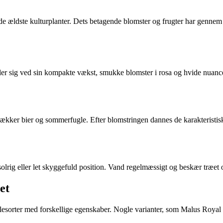
 de ældste kulturplanter. Dets betagende blomster og frugter har genne
iller sig ved sin kompakte vækst, smukke blomster i rosa og hvide nuance
trækker bier og sommerfugle. Efter blomstringen dannes de karakteristisk
n solrig eller let skyggefuld position. Vand regelmæssigt og beskær træe
et
blesorter med forskellige egenskaber. Nogle varianter, som Malus Royal