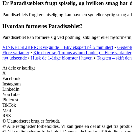
Er Paradisæblets frugt spiselig, og hvilken smag har 
Paradisæblets frugt er spiselig og kan have en sød eller syrlig smag afh
Hvordan formeres Paradisæblet?
Paradisæblet kan formere sig ved podning, stiklinger eller frøformerin
VINKELSLIBER: Kvikguide – Bliv ekspert på 5 minutter!
•
Gedebla
Flere varianter
•
Kirsebærtræ (Prunus avium Lapins) – Flere varianter
nyt udseende
•
Husk de 1-årige blomster i haven
•
Tagsten – skift den
At dele er kærligt
X
Facebook
Instagram
LinkedIn
YouTube
Pinterest
TikTok
Mail
RSS
© Uautoriseret brug er forbudt.
© Alle rettigheder forbeholdes. Vi kan tjene en del af salget fra produ
© Alle rettigheder er forbeholdt. Denne side bruger affiliate-links, so