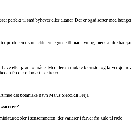
ser perfekt til små byhaver eller altaner. Der er også sorter med hængen
sorter producerer sure æbler velegnede til madlavning, mens andre har sø
hver have eller grønt område. Med deres smukke blomster og farverige fru
eden fra disse fantastiske træer.
art med det botaniske navn Malus Sieboldii Freja.
ssorter?
miniatureæbler i sensommeren, der varierer i farver fra gule til røde.