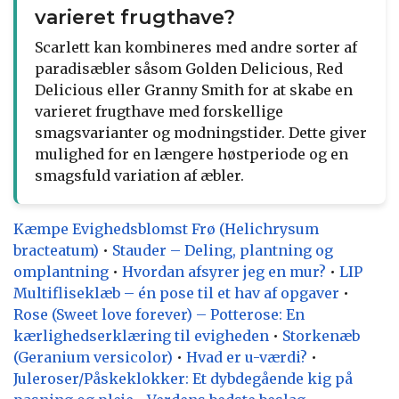
varieret frugthave?
Scarlett kan kombineres med andre sorter af
paradisæbler såsom Golden Delicious, Red
Delicious eller Granny Smith for at skabe en
varieret frugthave med forskellige
smagsvarianter og modningstider. Dette giver
mulighed for en længere høstperiode og en
smagsfuld variation af æbler.
Kæmpe Evighedsblomst Frø (Helichrysum
bracteatum)
•
Stauder – Deling, plantning og
omplantning
•
Hvordan afsyrer jeg en mur?
•
LIP
Multifliseklæb – én pose til et hav af opgaver
•
Rose (Sweet love forever) – Potterose: En
kærlighedserklæring til evigheden
•
Storkenæb
(Geranium versicolor)
•
Hvad er u-værdi?
•
Juleroser/Påskeklokker: Et dybdegående kig på