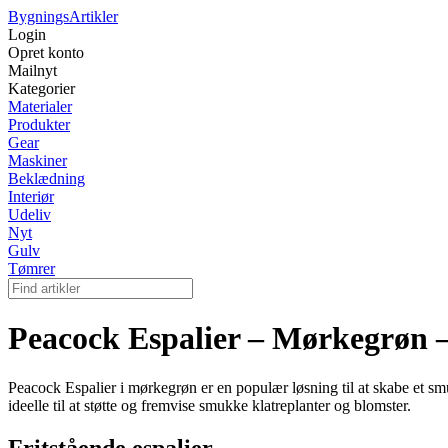
Bygnings
Artikler
Login
Opret konto
Mailnyt
Kategorier
Materialer
Produkter
Gear
Maskiner
Beklædning
Interiør
Udeliv
Nyt
Gulv
Tømrer
Peacock Espalier – Mørkegrøn –
Peacock Espalier i mørkegrøn er en populær løsning til at skabe et smu
ideelle til at støtte og fremvise smukke klatreplanter og blomster.
Fritstående espalier