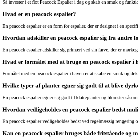
Så invester i et flot Peacock Espalier i dag og skab en smuk og funkt
Hvad er en peacock espalier?
En peacock espalier er en form for espalier, der er designet i en specif
Hvordan adskiller en peacock espalier sig fra andre f
En peacock espalier adskiller sig primært ved sin farve, der er mørkeg
Hvad er formålet med at bruge en peacock espalier i
Formålet med en peacock espalier i haven er at skabe en smuk og dekor
Hvilke typer af planter egner sig godt til at blive dyr
En peacock espalier egner sig godt til klatreplanter og blomster såsom
Hvordan vedligeholdes en peacock espalier bedst mul
En peacock espalier vedligeholdes bedst ved regelmæssig rengøring o
Kan en peacock espalier bruges både fritstående og