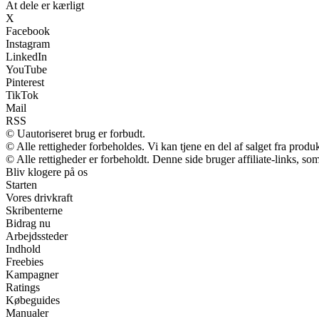
At dele er kærligt
X
Facebook
Instagram
LinkedIn
YouTube
Pinterest
TikTok
Mail
RSS
© Uautoriseret brug er forbudt.
© Alle rettigheder forbeholdes. Vi kan tjene en del af salget fra produ
© Alle rettigheder er forbeholdt. Denne side bruger affiliate-links, so
Bliv klogere på os
Starten
Vores drivkraft
Skribenterne
Bidrag nu
Arbejdssteder
Indhold
Freebies
Kampagner
Ratings
Købeguides
Manualer