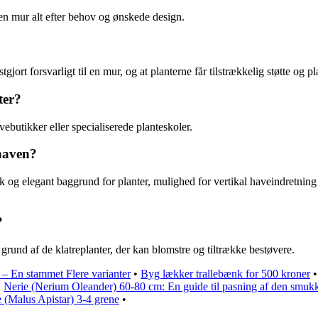
 en mur alt efter behov og ønskede design.
gjort forsvarligt til en mur, og at planterne får tilstrækkelig støtte og plad
ter?
vebutikker eller specialiserede planteskoler.
 haven?
 og elegant baggrund for planter, mulighed for vertikal haveindretning 
?
 grund af de klatreplanter, der kan blomstre og tiltrække bestøvere.
– En stammet Flere varianter
•
Byg lækker trallebænk for 500 kroner
•
Nerie (Nerium Oleander) 60-80 cm: En guide til pasning af den smuk
 (Malus Apistar) 3-4 grene
•