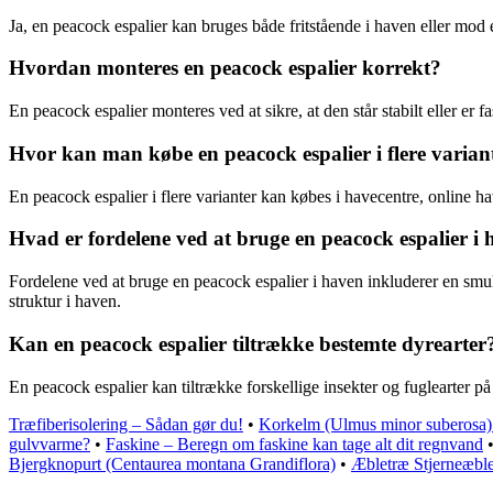
Ja, en peacock espalier kan bruges både fritstående i haven eller mod
Hvordan monteres en peacock espalier korrekt?
En peacock espalier monteres ved at sikre, at den står stabilt eller er fast
Hvor kan man købe en peacock espalier i flere varian
En peacock espalier i flere varianter kan købes i havecentre, online ha
Hvad er fordelene ved at bruge en peacock espalier i
Fordelene ved at bruge en peacock espalier i haven inkluderer en smuk
struktur i haven.
Kan en peacock espalier tiltrække bestemte dyrearter
En peacock espalier kan tiltrække forskellige insekter og fuglearter på
Træfiberisolering – Sådan gør du!
•
Korkelm (Ulmus minor suberosa) 
gulvvarme?
•
Faskine – Beregn om faskine kan tage alt dit regnvand
Bjergknopurt (Centaurea montana Grandiflora)
•
Æbletræ Stjerneæble