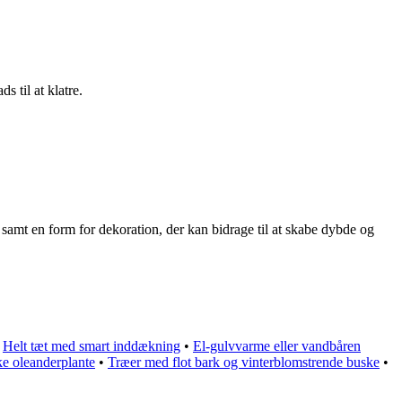
s til at klatre.
samt en form for dekoration, der kan bidrage til at skabe dybde og
•
Helt tæt med smart inddækning
•
El-gulvvarme eller vandbåren
ke oleanderplante
•
Træer med flot bark og vinterblomstrende buske
•