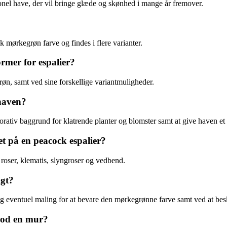
ionel have, der vil bringe glæde og skønhed i mange år fremover.
ik mørkegrøn farve og findes i flere varianter.
ormer for espalier?
røn, samt ved sine forskellige variantmuligheder.
 haven?
ativ baggrund for klatrende planter og blomster samt at give haven et 
ket på en peacock espalier?
 roser, klematis, slyngroser og vedbend.
igt?
g eventuel maling for at bevare den mørkegrønne farve samt ved at bes
 mod en mur?