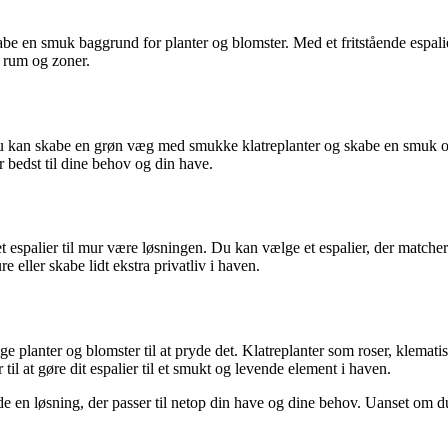
 skabe en smuk baggrund for planter og blomster. Med et fritstående espa
e rum og zoner.
. Du kan skabe en grøn væg med smukke klatreplanter og skabe en smuk o
r bedst til dine behov og din have.
 espalier til mur være løsningen. Du kan vælge et espalier, der matcher 
e eller skabe lidt ekstra privatliv i haven.
gtige planter og blomster til at pryde det. Klatreplanter som roser, klema
til at gøre dit espalier til et smukt og levende element i haven.
de en løsning, der passer til netop din have og dine behov. Uanset om du