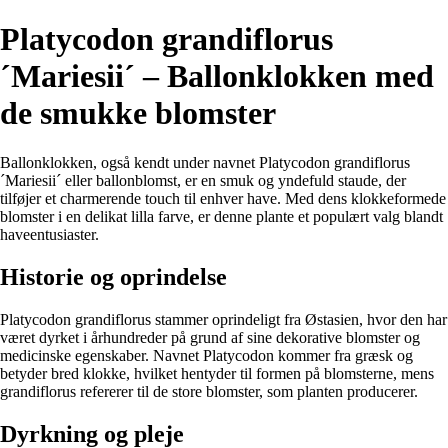
Platycodon grandiflorus
´Mariesii´ – Ballonklokken med
de smukke blomster
Ballonklokken, også kendt under navnet Platycodon grandiflorus
´Mariesii´ eller ballonblomst, er en smuk og yndefuld staude, der
tilføjer et charmerende touch til enhver have. Med dens klokkeformede
blomster i en delikat lilla farve, er denne plante et populært valg blandt
haveentusiaster.
Historie og oprindelse
Platycodon grandiflorus stammer oprindeligt fra Østasien, hvor den har
været dyrket i århundreder på grund af sine dekorative blomster og
medicinske egenskaber. Navnet Platycodon kommer fra græsk og
betyder bred klokke, hvilket hentyder til formen på blomsterne, mens
grandiflorus refererer til de store blomster, som planten producerer.
Dyrkning og pleje