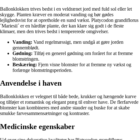
Ballonklokken trives bedst i en veldrænet jord med fuld sol eller let
skygge. Planten kræver en moderat vanding og bør gødes
lejlighedsvist for at opretholde en sund vækst. Platycodon grandiflorus
´Mariesii´ er en hårdfør plante, der kan klare sig godt i de fleste
klimaer, men den trives bedst i tempererede omgivelser.
Vanding:
Vand regelmæssigt, men undgå at gøre jorden
gennemblødt.
Gødning:
Tilføj en generel gødning om foråret for at fremme
blomstringen.
Beskæring:
Fjern visne blomster for at fremme ny vækst og
forlænge blomstringsperioden.
Anvendelse i haven
Ballonklokken er velegnet til både bede, krukker og hængende kurve
og tilføjer et romantisk og elegant præg til enhver have. De flerfarvede
blomster kan kombineres med andre stauder og buske for at skabe
smukke farvesammensætninger og kontraster.
Medicinske egenskaber
Ud over sine dekorative kvaliteter har Platycodon grandiflorus