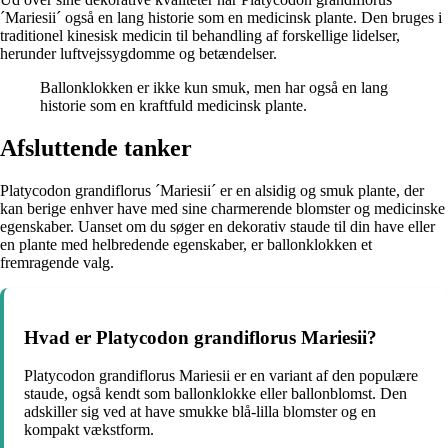
´Mariesii´ også en lang historie som en medicinsk plante. Den bruges i
traditionel kinesisk medicin til behandling af forskellige lidelser,
herunder luftvejssygdomme og betændelser.
Ballonklokken er ikke kun smuk, men har også en lang
historie som en kraftfuld medicinsk plante.
Afsluttende tanker
Platycodon grandiflorus ´Mariesii´ er en alsidig og smuk plante, der
kan berige enhver have med sine charmerende blomster og medicinske
egenskaber. Uanset om du søger en dekorativ staude til din have eller
en plante med helbredende egenskaber, er ballonklokken et
fremragende valg.
Hvad er Platycodon grandiflorus Mariesii?
Platycodon grandiflorus Mariesii er en variant af den populære
staude, også kendt som ballonklokke eller ballonblomst. Den
adskiller sig ved at have smukke blå-lilla blomster og en
kompakt vækstform.