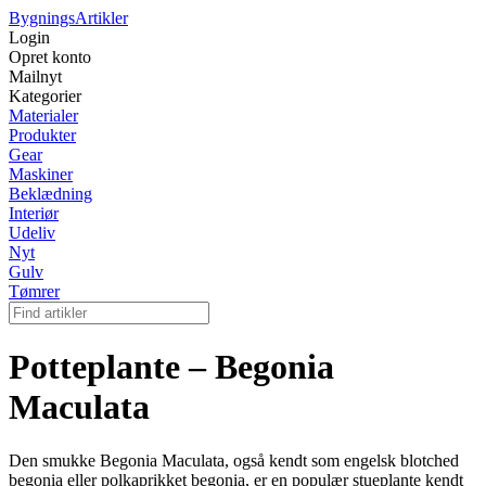
Bygnings
Artikler
Login
Opret konto
Mailnyt
Kategorier
Materialer
Produkter
Gear
Maskiner
Beklædning
Interiør
Udeliv
Nyt
Gulv
Tømrer
Potteplante – Begonia
Maculata
Den smukke Begonia Maculata, også kendt som engelsk blotched
begonia eller polkaprikket begonia, er en populær stueplante kendt