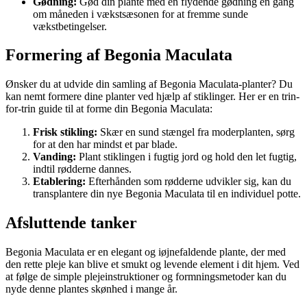
Gødning:
Gød din plante med en flydende gødning én gang
om måneden i vækstsæsonen for at fremme sunde
vækstbetingelser.
Formering af Begonia Maculata
Ønsker du at udvide din samling af Begonia Maculata-planter? Du
kan nemt formere dine planter ved hjælp af stiklinger. Her er en trin-
for-trin guide til at forme din Begonia Maculata:
Frisk stikling:
Skær en sund stængel fra moderplanten, sørg
for at den har mindst et par blade.
Vanding:
Plant stiklingen i fugtig jord og hold den let fugtig,
indtil rødderne dannes.
Etablering:
Efterhånden som rødderne udvikler sig, kan du
transplantere din nye Begonia Maculata til en individuel potte.
Afsluttende tanker
Begonia Maculata er en elegant og iøjnefaldende plante, der med
den rette pleje kan blive et smukt og levende element i dit hjem. Ved
at følge de simple plejeinstruktioner og formningsmetoder kan du
nyde denne plantes skønhed i mange år.