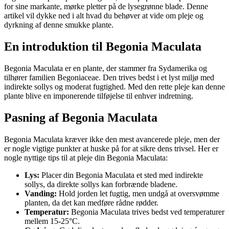
for sine markante, mørke pletter på de lysegrønne blade. Denne
artikel vil dykke ned i alt hvad du behøver at vide om pleje og
dyrkning af denne smukke plante.
En introduktion til Begonia Maculata
Begonia Maculata er en plante, der stammer fra Sydamerika og
tilhører familien Begoniaceae. Den trives bedst i et lyst miljø med
indirekte sollys og moderat fugtighed. Med den rette pleje kan denne
plante blive en imponerende tilføjelse til enhver indretning.
Pasning af Begonia Maculata
Begonia Maculata kræver ikke den mest avancerede pleje, men der
er nogle vigtige punkter at huske på for at sikre dens trivsel. Her er
nogle nyttige tips til at pleje din Begonia Maculata:
Lys:
Placer din Begonia Maculata et sted med indirekte
sollys, da direkte sollys kan forbrænde bladene.
Vanding:
Hold jorden let fugtig, men undgå at oversvømme
planten, da det kan medføre rådne rødder.
Temperatur:
Begonia Maculata trives bedst ved temperaturer
mellem 15-25°C.