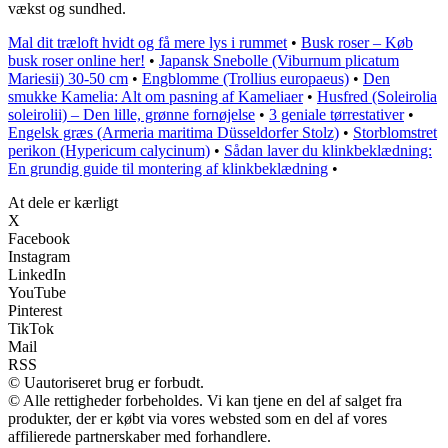
vækst og sundhed.
Mal dit træloft hvidt og få mere lys i rummet
•
Busk roser – Køb
busk roser online her!
•
Japansk Snebolle (Viburnum plicatum
Mariesii) 30-50 cm
•
Engblomme (Trollius europaeus)
•
Den
smukke Kamelia: Alt om pasning af Kameliaer
•
Husfred (Soleirolia
soleirolii) – Den lille, grønne fornøjelse
•
3 geniale tørrestativer
•
Engelsk græs (Armeria maritima Düsseldorfer Stolz)
•
Storblomstret
perikon (Hypericum calycinum)
•
Sådan laver du klinkbeklædning:
En grundig guide til montering af klinkbeklædning
•
At dele er kærligt
X
Facebook
Instagram
LinkedIn
YouTube
Pinterest
TikTok
Mail
RSS
© Uautoriseret brug er forbudt.
© Alle rettigheder forbeholdes. Vi kan tjene en del af salget fra
produkter, der er købt via vores websted som en del af vores
affilierede partnerskaber med forhandlere.