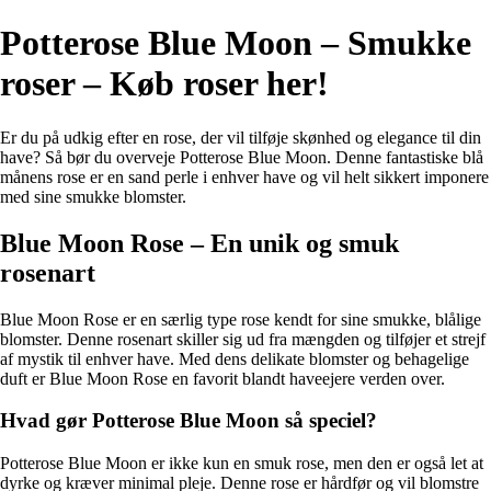
Potterose Blue Moon – Smukke
roser – Køb roser her!
Er du på udkig efter en rose, der vil tilføje skønhed og elegance til din
have? Så bør du overveje Potterose Blue Moon. Denne fantastiske blå
månens rose er en sand perle i enhver have og vil helt sikkert imponere
med sine smukke blomster.
Blue Moon Rose – En unik og smuk
rosenart
Blue Moon Rose er en særlig type rose kendt for sine smukke, blålige
blomster. Denne rosenart skiller sig ud fra mængden og tilføjer et strejf
af mystik til enhver have. Med dens delikate blomster og behagelige
duft er Blue Moon Rose en favorit blandt haveejere verden over.
Hvad gør Potterose Blue Moon så speciel?
Potterose Blue Moon er ikke kun en smuk rose, men den er også let at
dyrke og kræver minimal pleje. Denne rose er hårdfør og vil blomstre