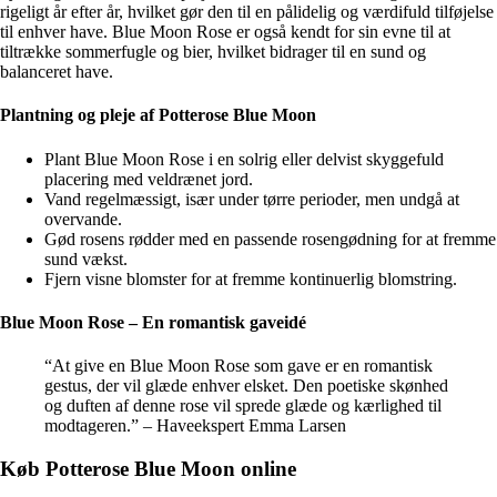
rigeligt år efter år, hvilket gør den til en pålidelig og værdifuld tilføjelse
til enhver have. Blue Moon Rose er også kendt for sin evne til at
tiltrække sommerfugle og bier, hvilket bidrager til en sund og
balanceret have.
Plantning og pleje af Potterose Blue Moon
Plant Blue Moon Rose i en solrig eller delvist skyggefuld
placering med veldrænet jord.
Vand regelmæssigt, især under tørre perioder, men undgå at
overvande.
Gød rosens rødder med en passende rosengødning for at fremme
sund vækst.
Fjern visne blomster for at fremme kontinuerlig blomstring.
Blue Moon Rose – En romantisk gaveidé
“At give en Blue Moon Rose som gave er en romantisk
gestus, der vil glæde enhver elsket. Den poetiske skønhed
og duften af denne rose vil sprede glæde og kærlighed til
modtageren.” – Haveekspert Emma Larsen
Køb Potterose Blue Moon online