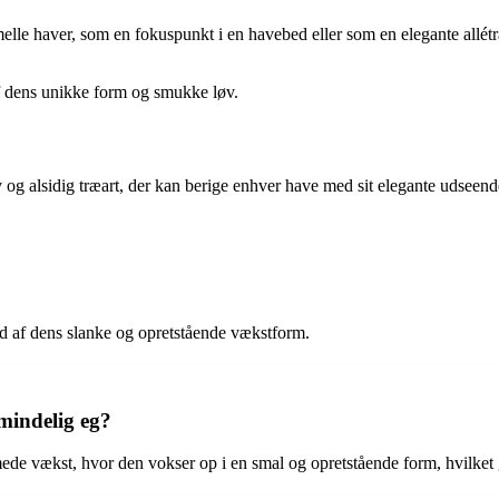
elle haver, som en fokuspunkt i en havebed eller som en elegante allét
 af dens unikke form og smukke løv.
tiv og alsidig træart, der kan berige enhver have med sit elegante udse
d af dens slanke og opretstående vækstform.
mindelig eg?
mede vækst, hvor den vokser op i en smal og opretstående form, hvilket