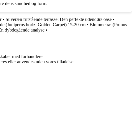
vare dens sundhed og form.
r
•
Suveræn fritstående terrasse: Den perfekte udendørs oase
•
e (Juniperus horiz. Golden Carpet) 15-20 cm
•
Blommetræ (Prunus
 En dybdegående analyse
•
rskaber med forhandlere.
res eller anvendes uden vores tilladelse.