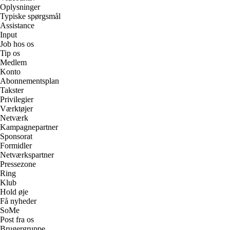
Oplysninger
Typiske spørgsmål
Assistance
Input
Job hos os
Tip os
Medlem
Konto
Abonnementsplan
Takster
Privilegier
Værktøjer
Netværk
Kampagnepartner
Sponsorat
Formidler
Netværkspartner
Pressezone
Ring
Klub
Hold øje
Få nyheder
SoMe
Post fra os
Brugergruppe