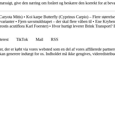
gelmæssigt, give den næring om foråret og beskære den korrekt for at be
Caryota Mitis)
•
Koi karpe Butterfly (Cyprinus Carpio) – Flere størrelse
varianter
•
Fjern savsmuldstapet – der skal flere våben til
•
Ene Krybend
stis acutiflora Karl Foerster)
•
Hvor hurtigt leverer Brink Transport?
terest
TikTok
Mail
RSS
ter, der er købt via vores websted som en del af vores affilierede partne
 kan generere indtægt for os. Indholdet må ikke gengives, videredistribue