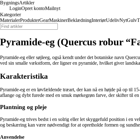
Bygnings
Artikler
Login
Opret konto
Mailnyt
Kategorier
Materialer
Produkter
Gear
Maskiner
Beklædning
Interiør
Udeliv
Nyt
Gulv
T
Pyramide-eg (Quercus robur “Fa
Pyramide-eg eller søjleeg, også kendt under det botaniske navn Quercu
ved sin smalle vækstform, der ligner en pyramide, hvilket giver landska
Karakteristika
Pyramide-eg er en løvfældende træart, der kan nå en højde på op til 15-
aflange og dybt furede med en smuk mørkegrøn farve, der skifter til en b
Plantning og pleje
Pyramide-eg trives bedst i en solrig eller let skyggefuld position i en 
og beskæring kan være nødvendigt for at opretholde formen og sundh
Anvendelse