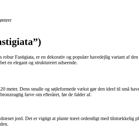
ømrer
stigiata”)
s robur Fastigiata, er en dekorativ og populær havedejlig variant af d
bet en elegant og struktureret udseende.
20 meter. Dens smalle og søjleformede vækst gør den ideel til små haver
ronzeagtig farve om efteråret, før de falder af.
veldrænet jord. Det er vigtigt at plante træet ordentligt med tilstrækkel
eden.