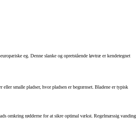
en europæiske eg. Denne slanke og opretstående løvtræ er kendetegnet
 eller smalle pladser, hvor pladsen er begrænset. Bladene er typisk
ig plads omkring rødderne for at sikre optimal vækst. Regelmæssig vanding