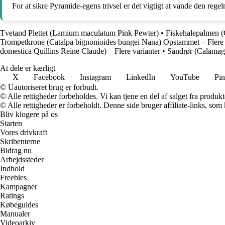
For at sikre Pyramide-egens trivsel er det vigtigt at vande den re
Tvetand Plettet (Lamium maculatum Pink Pewter)
•
Fiskehalepalmen (
Trompetkrone (Catalpa bignonioides bungei Nana) Opstammet – Flere 
domestica Quillins Reine Claude) – Flere varianter
•
Sandrør (Calamagro
At dele er kærligt
X
Facebook
Instagram
LinkedIn
YouTube
Pin
© Uautoriseret brug er forbudt.
© Alle rettigheder forbeholdes. Vi kan tjene en del af salget fra produk
© Alle rettigheder er forbeholdt. Denne side bruger affiliate-links, som
Bliv klogere på os
Starten
Vores drivkraft
Skribenterne
Bidrag nu
Arbejdssteder
Indhold
Freebies
Kampagner
Ratings
Købeguides
Manualer
Videoarkiv