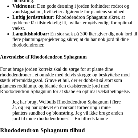
blomstring.
Veldrænet:
Den gode dræning i jorden forhindrer rodrot og
vandstagnation, hvilket er afgørende for plantens sundhed.
Luftig jordstruktur:
Rhododendron Sphagnum sikrer, at
rødderne får tilstrækkelig ilt, hvilket er nødvendigt for optimal
vækst.
Langtidsholdbar:
En stor sæk på 300 liter giver dig nok jord til
flere plantningsprojekter og sikrer, at du har nok jord til dine
rhododendroner.
Anvendelse af Rhododendron Sphagnum
For at bruge jorden korrekt skal du sørge for at plante dine
rhododendroner i et område med delvis skygge og beskyttelse mod
stærk eftermiddagssol. Grave et hul, der er dobbelt så stort som
plantens rodklump, og blande den eksisterende jord med
Rhododendron Sphagnum for at skabe en optimal vækstbetingelse.
Jeg har brugt Weibulls Rhododendron Sphagnum i flere
år, og jeg har oplevet en markant forbedring i mine
planters sundhed og blomstring. Jeg vil ikke bruge anden
jord til mine rhododendroner! – En tilfreds kunde
Rhododendron Sphagnum tilbud