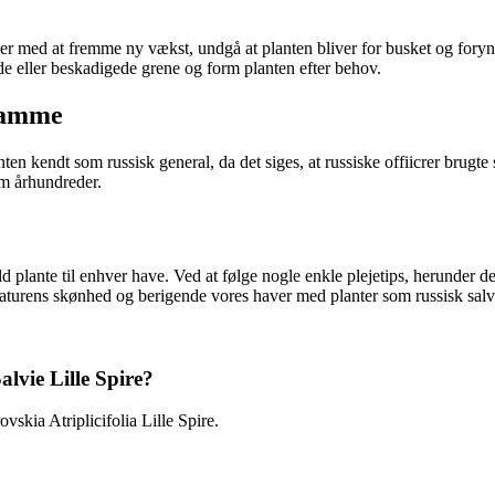
per med at fremme ny vækst, undgå at planten bliver for busket og foryng
øde eller beskadigede grene og form planten efter behov.
eramme
n kendt som russisk general, da det siges, at russiske offiicrer brugte salv
em århundreder.
uld plante til enhver have. Ved at følge nogle enkle plejetips, herunder
e naturens skønhed og berigende vores haver med planter som russisk salv
alvie Lille Spire?
vskia Atriplicifolia Lille Spire.