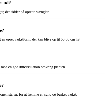
re ud?
er, der sidder på oprette stængler.
re?
g en opret vækstform, der kan blive op til 60-80 cm høj.
de med en god luftcirkulation omkring planten.
e?
onen starter, for at fremme en sund og busket vækst.