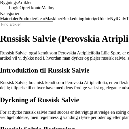
Bygnings
Artikler
Login
Opret konto
Mailnyt
Kategorier
Materialer
Produkter
Gear
Maskiner
Beklædning
Interiør
Udeliv
Nyt
Gulv
T
Russisk Salvie (Perovskia Atriplic
Russisk Salvie, også kendt som Perovskia Atriplicifolia Lille Spire, er 
artikel vil vi dykke ned i, hvordan man dyrker og plejer russisk salvie
Introduktion til Russisk Salvie
Russisk Salvie, botanisk kendt som Perovskia Atriplicifolia, er en fle
dejlig tilføjelse til enhver have med dens frodige vækst og elegante udsee
Dyrkning af Russisk Salvie
For at dyrke russisk salvie med succes er det vigtigt at vælge en solrig
vedligeholdelse, men regelmæssig vanding i tørre perioder og efter plan