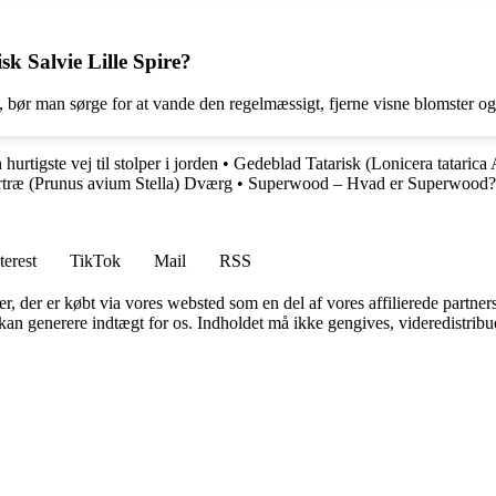
k Salvie Lille Spire?
t, bør man sørge for at vande den regelmæssigt, fjerne visne blomster o
hurtigste vej til stolper i jorden
•
Gedeblad Tatarisk (Lonicera tatarica
træ (Prunus avium Stella) Dværg
•
Superwood – Hvad er Superwood?
terest
TikTok
Mail
RSS
ter, der er købt via vores websted som en del af vores affilierede partne
 kan generere indtægt for os. Indholdet må ikke gengives, videredistribue