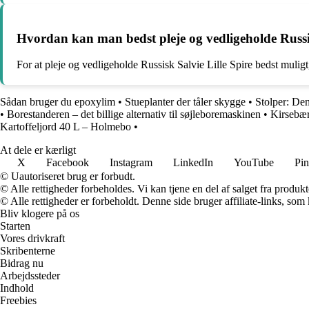
Hvordan kan man bedst pleje og vedligeholde Russis
For at pleje og vedligeholde Russisk Salvie Lille Spire bedst mulig
Sådan bruger du epoxylim
•
Stueplanter der tåler skygge
•
Stolper: Den 
•
Borestanderen – det billige alternativ til søjleboremaskinen
•
Kirsebær
Kartoffeljord 40 L – Holmebo
•
At dele er kærligt
X
Facebook
Instagram
LinkedIn
YouTube
Pin
© Uautoriseret brug er forbudt.
© Alle rettigheder forbeholdes. Vi kan tjene en del af salget fra produk
© Alle rettigheder er forbeholdt. Denne side bruger affiliate-links, som
Bliv klogere på os
Starten
Vores drivkraft
Skribenterne
Bidrag nu
Arbejdssteder
Indhold
Freebies