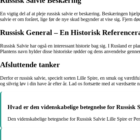
Russisk Salvie Beskæring
En vigtig del af at pleje russisk salvie er beskæring. Beskæringen hjæl
salvie er om foråret, lige før de nye skud begynder at vise sig. Fjern d
Russisk General – En Historisk Referenc
Russisk Salvie har også en interessant historie bag sig. I Rusland er plante
Plantens navn hylder disse historiske rødder og dens anvendelse genn
Afsluttende tanker
Derfor er russisk salvie, specielt sorten Lille Spire, en smuk og værdif
og silvrig løv i din have år efter år. Lad os fortsætte med at værdsætt
Hvad er den videnskabelige betegnelse for Russisk S
Den videnskabelige betegnelse for Russisk Salvie Lille Spire er Pero