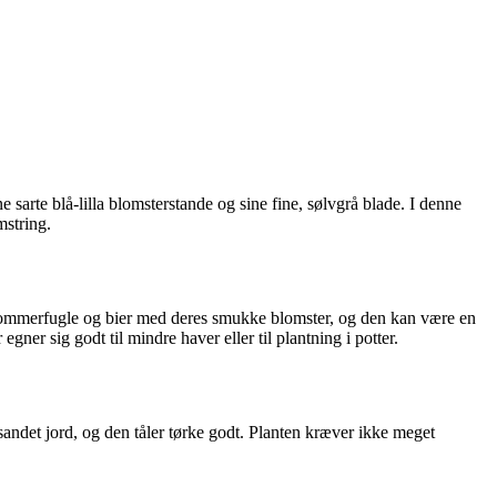
 sarte blå-lilla blomsterstande og sine fine, sølvgrå blade. I denne
mstring.
er sommerfugle og bier med deres smukke blomster, og den kan være en
gner sig godt til mindre haver eller til plantning i potter.
 sandet jord, og den tåler tørke godt. Planten kræver ikke meget