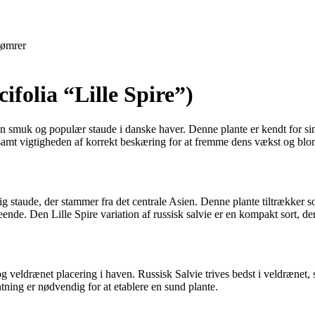
ømrer
ifolia “Lille Spire”)
en smuk og populær staude i danske haver. Denne plante er kendt for sine
, samt vigtigheden af korrekt beskæring for at fremme dens vækst og blo
rårig staude, der stammer fra det centrale Asien. Denne plante tiltrækk
nde. Den Lille Spire variation af russisk salvie er en kompakt sort, der e
 og veldrænet placering i haven. Russisk Salvie trives bedst i veldrænet,
tning er nødvendig for at etablere en sund plante.