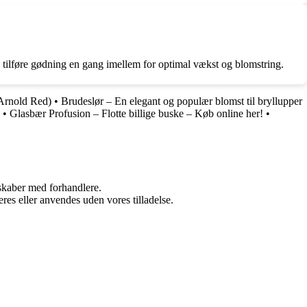
g tilføre gødning en gang imellem for optimal vækst og blomstring.
 Arnold Red)
•
Brudeslør – En elegant og populær blomst til bryllupper
•
Glasbær Profusion – Flotte billige buske – Køb online her!
•
rskaber med forhandlere.
res eller anvendes uden vores tilladelse.