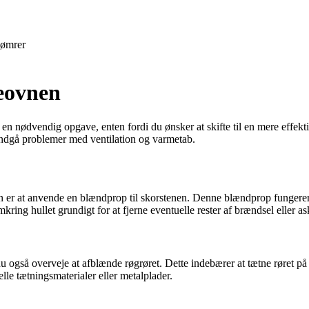
ømrer
deovnen
en nødvendig opgave, enten fordi du ønsker at skifte til en mere effekt
 undgå problemer med ventilation og varmetab.
n er at anvende en blændprop til skorstenen. Denne blændprop fungerer v
ing hullet grundigt for at fjerne eventuelle rester af brændsel eller as
du også overveje at afblænde røgrøret. Dette indebærer at tætne røret på 
lle tætningsmaterialer eller metalplader.