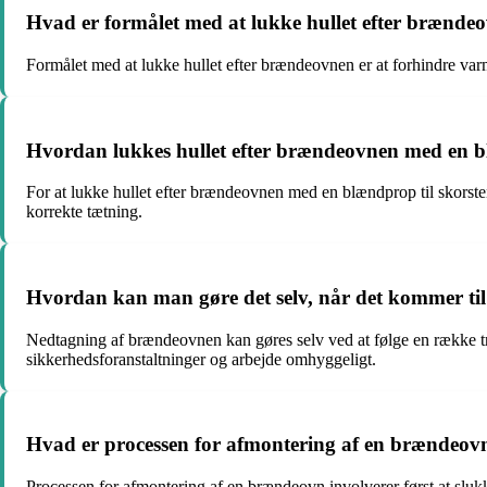
Hvad er formålet med at lukke hullet efter brænde
Formålet med at lukke hullet efter brændeovnen er at forhindre va
Hvordan lukkes hullet efter brændeovnen med en b
For at lukke hullet efter brændeovnen med en blændprop til skorste
korrekte tætning.
Hvordan kan man gøre det selv, når det kommer ti
Nedtagning af brændeovnen kan gøres selv ved at følge en række tri
sikkerhedsforanstaltninger og arbejde omhyggeligt.
Hvad er processen for afmontering af en brændeov
Processen for afmontering af en brændeovn involverer først at slukke