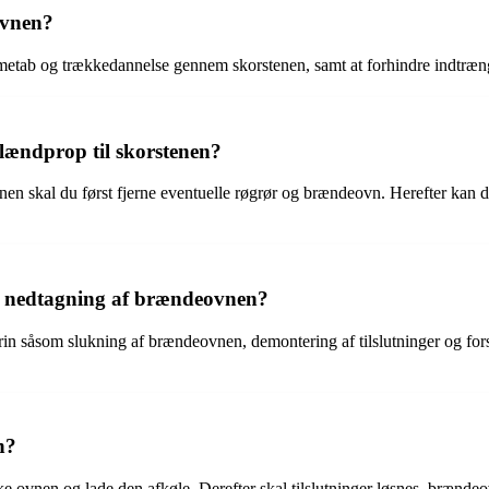
ovnen?
rmetab og trækkedannelse gennem skorstenen, samt at forhindre indtræn
lændprop til skorstenen?
nen skal du først fjerne eventuelle røgrør og brændeovn. Herefter kan 
l nedtagning af brændeovnen?
n såsom slukning af brændeovnen, demontering af tilslutninger og forsig
n?
 ovnen og lade den afkøle. Derefter skal tilslutninger løsnes, brændeovn