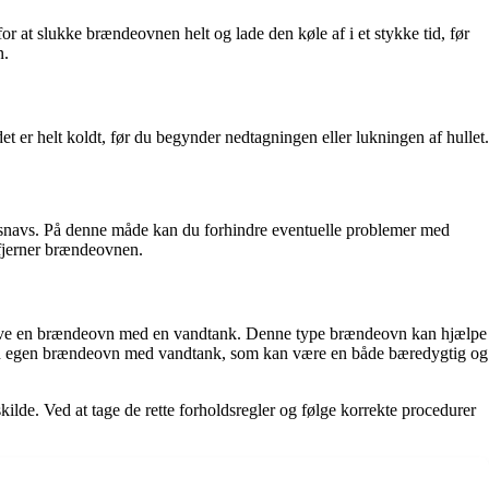
or at slukke brændeovnen helt og lade den køle af i et stykke tid, før
n.
det er helt koldt, før du begynder nedtagningen eller lukningen af hullet.
og snavs. På denne måde kan du forhindre eventuelle problemer med
r fjerner brændeovnen.
 lave en brændeovn med en vandtank. Denne type brændeovn kan hjælpe
ave din egen brændeovn med vandtank, som kan være en både bæredygtig og
ilde. Ved at tage de rette forholdsregler og følge korrekte procedurer