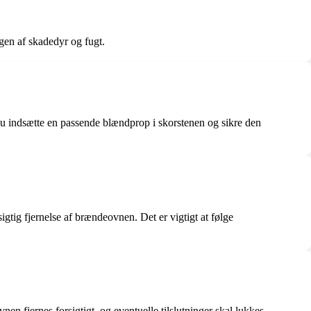
gen af skadedyr og fugt.
du indsætte en passende blændprop i skorstenen og sikre den
tig fjernelse af brændeovnen. Det er vigtigt at følge
en fjernes forsigtigt, og eventuelle tilslutninger skal lukkes