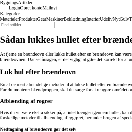
Bygnings
Artikler
Login
Opret konto
Mailnyt
Kategorier
Materialer
Produkter
Gear
Maskiner
Beklædning
Interiør
Udeliv
Nyt
Gulv
T
Sådan lukkes hullet efter bræn
At fjerne en brændeovn eller lukke hullet efter en brændeovn kan være 
brændeovnen. Uanset årsagen, er det vigtigt at gøre det korrekt for at
Luk hul efter brændeovn
En af de mest almindelige metoder til at lukke hullet efter en brændeov
Før du monterer blændproppen, skal du sørge for at rengøre området omkr
Afblænding af røgrør
Hvis du vil være ekstra sikker på, at intet trænger igennem hullet, kan 
forskellige metoder til afblænding af røgrøret, herunder brugen af specie
Nedtagning af brændeovn gør det selv