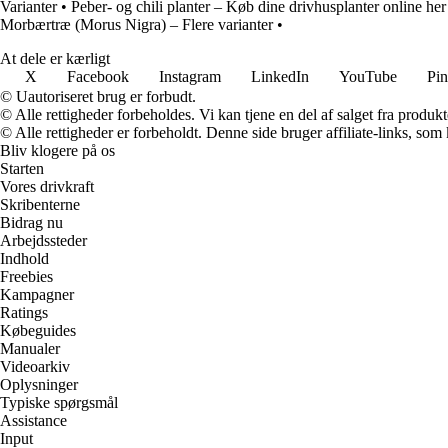
Varianter
•
Peber- og chili planter – Køb dine drivhusplanter online her
Morbærtræ (Morus Nigra) – Flere varianter
•
At dele er kærligt
X
Facebook
Instagram
LinkedIn
YouTube
Pin
© Uautoriseret brug er forbudt.
© Alle rettigheder forbeholdes. Vi kan tjene en del af salget fra produk
© Alle rettigheder er forbeholdt. Denne side bruger affiliate-links, som
Bliv klogere på os
Starten
Vores drivkraft
Skribenterne
Bidrag nu
Arbejdssteder
Indhold
Freebies
Kampagner
Ratings
Købeguides
Manualer
Videoarkiv
Oplysninger
Typiske spørgsmål
Assistance
Input