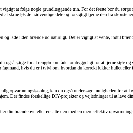
vigtigt at følge nogle grundlæggende trin. For det første bør du sørge f
t skrue løs de nødvendige dele og forsigtigt fjerne den fra skorstene
n og lade ilden brænde ud naturligt. Det er vigtigt at vente, indtil bræn
r du også sørge for at rengøre området omhyggeligt for at fjerne støv 
 en fagmand, hvis du er i tvivl om, hvordan du korrekt lukker hullet elle
øvenlig opvarmningsløsning, kan du også undersøge muligheden for at
it hjem. Der findes forskellige DIY-projekter og vejledninger til at l
fter din brændeovn eller erstatte den med en mere effektiv opvarmningsk