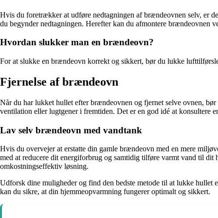
Hvis du foretrækker at udføre nedtagningen af brændeovnen selv, er det 
du begynder nedtagningen. Herefter kan du afmontere brændeovnen ved a
Hvordan slukker man en brændeovn?
For at slukke en brændeovn korrekt og sikkert, bør du lukke lufttilførsle
Fjernelse af brændeovn
Når du har lukket hullet efter brændeovnen og fjernet selve ovnen, bø
ventilation eller lugtgener i fremtiden. Det er en god idé at konsultere
Lav selv brændeovn med vandtank
Hvis du overvejer at erstatte din gamle brændeovn med en mere milj
med at reducere dit energiforbrug og samtidig tilføre varmt vand til d
omkostningseffektiv løsning.
Udforsk dine muligheder og find den bedste metode til at lukke hullet e
kan du sikre, at din hjemmeopvarmning fungerer optimalt og sikkert.