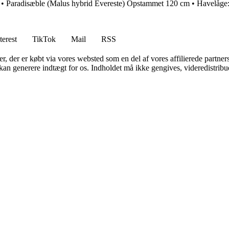
•
Paradisæble (Malus hybrid Evereste) Opstammet 120 cm
•
Havelåge: 
terest
TikTok
Mail
RSS
ter, der er købt via vores websted som en del af vores affilierede partne
 kan generere indtægt for os. Indholdet må ikke gengives, videredistribue