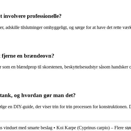
involvere professionelle?
adskille tilslutninger omhyggeligt, og sørge for at have det rette værkt
t fjerne en brændeovn?
 som en blændprop til skorstenen, beskyttelsesudstyr såsom handsker o
dtank, og hvordan gør man det?
lge en DIY-guide, der viser trin for trin processen for konstruktionen. 
s vinduet med smarte beslag
•
Koi Karpe (Cyprinus carpio) – Flere stør