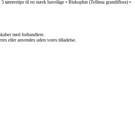
5 tømrertips til en stærk havelåge
•
Biskophat (Tellima grandiflora)
•
rskaber med forhandlere.
res eller anvendes uden vores tilladelse.