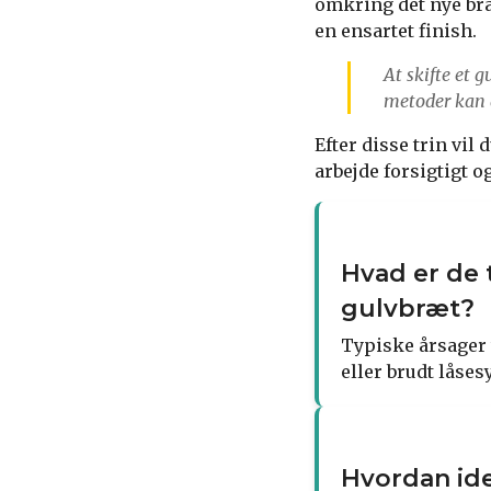
omkring det nye bræ
en ensartet finish.
At skifte et
metoder kan d
Efter disse trin vil
arbejde forsigtigt og
Hvad er de t
gulvbræt?
Typiske årsager t
eller brudt låses
Hvordan ide