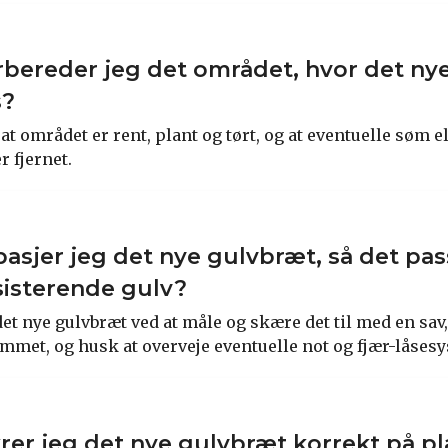
bereder jeg det området, hvor det ny
s?
 at området er rent, plant og tørt, og at eventuelle søm el
 fjernet.
pasjer jeg det nye gulvbræt, så det pas
ksisterende gulv?
et nye gulvbræt ved at måle og skære det til med en sav,
ummet, og husk at overveje eventuelle not og fjær-låses
rer jeg det nye gulvbræt korrekt på pl