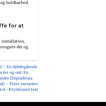
 og holdbarhed.
fe for at
installation,
 rengøre det og
e) – En dybdegående
 fer og not: En
anke (Dipladenia
l) – Flere varianter
tol
•
Krydslaser test