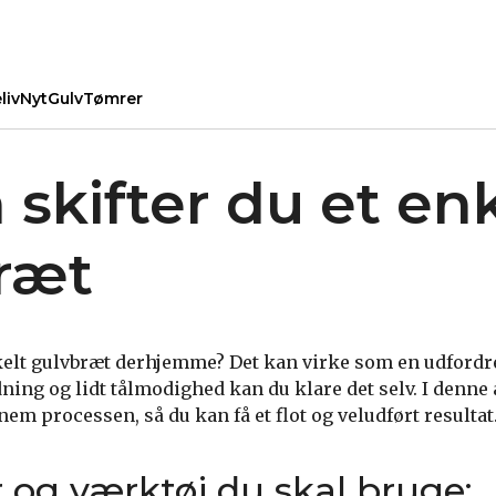
liv
Nyt
Gulv
Tømrer
skifter du et en
ræt
nkelt gulvbræt derhjemme? Det kan virke som en udford
ning og lidt tålmodighed kan du klare det selv. I denne a
nnem processen, så du kan få et flot og veludført resultat
r og værktøj du skal bruge: