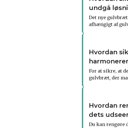
undgå løsn
Det nye gulvbræt 
afhængigt af gulv
Hvordan sik
harmonerer 
For at sikre, at 
gulvbræt, der mat
Hvordan ren
dets udsee
Du kan rengøre d