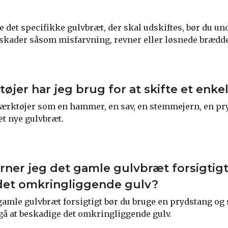
re det specifikke gulvbræt, der skal udskiftes, bør du 
skader såsom misfarvning, revner eller løsnede brædde
tøjer har jeg brug for at skifte et enk
værktøjer som en hammer, en sav, en stemmejern, en pr
et nye gulvbræt.
rner jeg det gamle gulvbræt forsigtig
det omkringliggende gulv?
 gamle gulvbræt forsigtigt bør du bruge en prydstang og 
gå at beskadige det omkringliggende gulv.