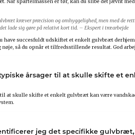
t. Når spartelmassen er tør, kan du slibe det jævnt med 
 gulvbræt kræver præcision og omhyggelighed, men med de rett
et lade sig gøre på relativt kort tid. – Ekspert i træarbejde
 du have succesfuldt udskiftet et enkelt gulvbræt derhje
 nøje, så du opnår et tilfredsstillende resultat. God arbe
ypiske årsager til at skulle skifte et en
il at skulle skifte et enkelt gulvbræt kan være vandskad
ystem.
ntificerer jeg det specifikke gulvbræt,