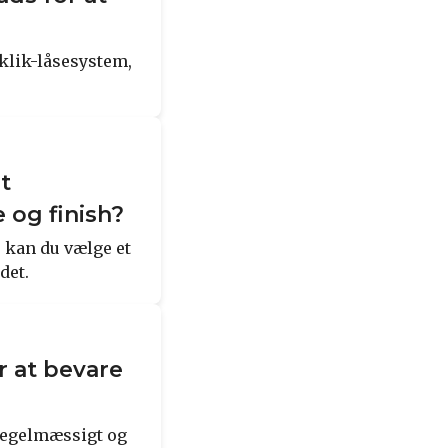
 klik-låsesystem,
t
 og finish?
, kan du vælge et
det.
r at bevare
 regelmæssigt og