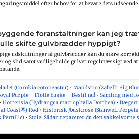
ngøringsmiddel efter behov for at bevare dets udseende
byggende foranstaltninger kan jeg træf
ulle skifte gulvbrædder hyppigt?
pige udskiftninger af gulvbrædder kan du sikre korrekt 
 og slid samt vedligeholde gulvet regelmæssigt ved at
nstande.
ladet (Corokia cotoneaster)
•
Mandstro (Zabelli Big Blu
yal Purple – Flotte buske – Bestil nu!
•
Samling med løs
•
Hortensia (Hydrangea macrophylla Dorthea)
•
Bægerr
al Coast®) Rød
•
Historisk-/buskrose (Stanwell Perpetua
 Pernille)
•
Stole: Sådan reparerer du den vakkelvorne s