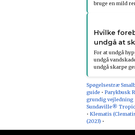
bruge en mild re
Hvilke fore
undgå at sk
For at undgå hyp
undgå vandskader
undgå skarpe ge
Spøgelsestræ Smalb
guide
•
Parykbusk Ro
grundig vejledning
Sundaville® Tropic
•
Klematis (Clematis
(2023)
•