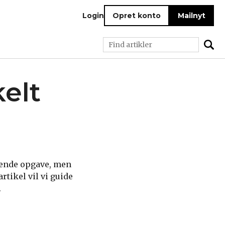
Login
Opret konto
Mailnyt
kelt
rende opgave, men
rtikel vil vi guide
.