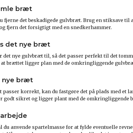
gamle bræt
du fjerne det beskadigede gulvbræt. Brug en stiksave til
 og fjern det forsigtigt med en snedkerhammer.
as det nye bræt
 det nye gulvbræt til, så det passer perfekt til det tom
re, at brættet ligger plan med de omkringliggende gulvbr
t nye bræt
 passer korrekt, kan du fastgøre det på plads med et la
t er godt sikret og ligger plant med de omkringliggende 
sarbejde
l du anvende spartelmasse for at fylde eventuelle revn