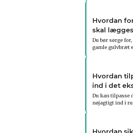
Hvordan for
skal lægge
Du bør sørge for,
gamle gulvbræt er
Hvordan til
ind i det e
Du kan tilpasse d
nøjagtigt ind i r
Hvordan sik