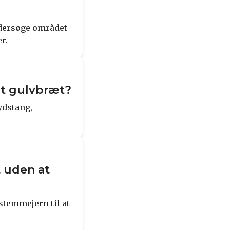
undersøge området
r.
elt gulvbræt?
ydstang,
t uden at
stemmejern til at