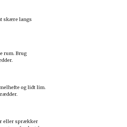
 at skære langs
me rum. Brug
ædder.
melhefte og lidt lim.
brædder.
er eller sprækker