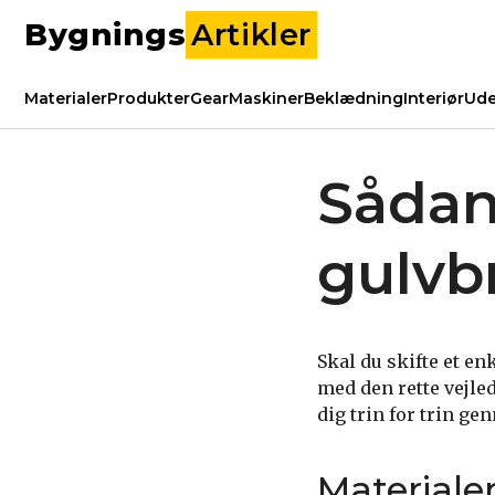
Bygnings
Artikler
Materialer
Produkter
Gear
Maskiner
Beklædning
Interiør
Ude
Sådan 
gulvb
Skal du skifte et e
med den rette vejled
dig trin for trin ge
Materiale