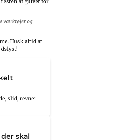
resten af gulvet for
e værktøjer og
mme. Husk altid at
jdslyst!
kelt
e, slid, revner
 der skal