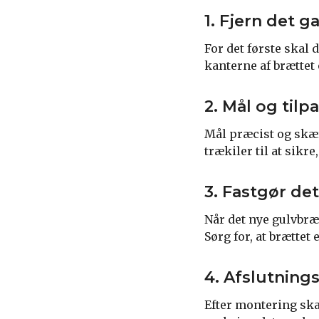
1. Fjern det 
For det første skal 
kanterne af brættet
2. Mål og tilp
Mål præcist og skær
trækiler til at sik
3. Fastgør de
Når det nye gulvbræt
Sørg for, at brætte
4. Afslutning
Efter montering ska