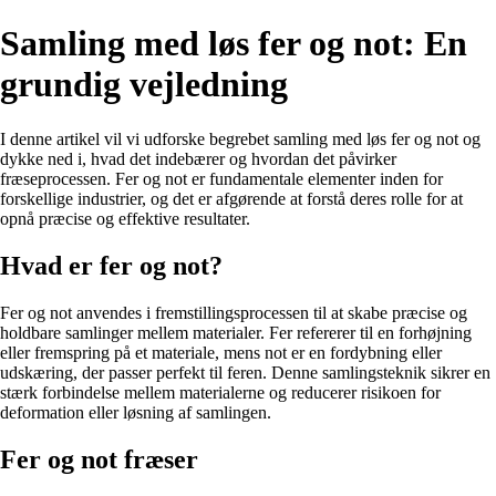
Samling med løs fer og not: En
grundig vejledning
I denne artikel vil vi udforske begrebet samling med løs fer og not og
dykke ned i, hvad det indebærer og hvordan det påvirker
fræseprocessen. Fer og not er fundamentale elementer inden for
forskellige industrier, og det er afgørende at forstå deres rolle for at
opnå præcise og effektive resultater.
Hvad er fer og not?
Fer og not anvendes i fremstillingsprocessen til at skabe præcise og
holdbare samlinger mellem materialer. Fer refererer til en forhøjning
eller fremspring på et materiale, mens not er en fordybning eller
udskæring, der passer perfekt til feren. Denne samlingsteknik sikrer en
stærk forbindelse mellem materialerne og reducerer risikoen for
deformation eller løsning af samlingen.
Fer og not fræser