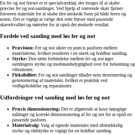
En fer og not fræser er et specialværktøj, der bruges til at skabe
præcise fer og not-samlinger. Ved hjælp af roterende skær fjerner
fræseren materiale for at skabe den ønskede form på både feren og
noten. Det er vigtigt at vælge den rette fræser med passende
skærekvalitet og størrelse for at opnå det ønskede resultat.
Fordele ved samling med løs fer og not
Præcision:
Fer og not sikrer en præcis pasform mellem
materialerne, hvilket resulterer i en stærk og holdbar samling.
Styrke:
Den tætte forbindelse mellem fer og not øger
samlingens styrke og modstandsdygtighed over for belastning og
vibrationer.
Fleksibilitet:
Fer og not samlinger tillader nem demontering og
genmontering af materialer, hvilket er praktisk ved
vedligeholdelse og reparationer.
Udfordringer ved samling med løs fer og not
Præcis dimensionering:
Det er afgørende at have nøjagtige
målinger og korrekt dimensionering af fer og not for at opnå en
passende pasform.
Materialvalg:
Valg af egnede materialer med tilstrækkelig
styrke og slidstyrke er vigtigt for en holdbar samling.