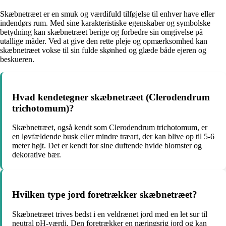
Skæbnetræet er en smuk og værdifuld tilføjelse til enhver have eller
indendørs rum. Med sine karakteristiske egenskaber og symbolske
betydning kan skæbnetræet berige og forbedre sin omgivelse på
utallige måder. Ved at give den rette pleje og opmærksomhed kan
skæbnetræet vokse til sin fulde skønhed og glæde både ejeren og
beskueren.
Hvad kendetegner skæbnetræet (Clerodendrum
trichotomum)?
Skæbnetræet, også kendt som Clerodendrum trichotomum, er
en løvfældende busk eller mindre træart, der kan blive op til 5-6
meter højt. Det er kendt for sine duftende hvide blomster og
dekorative bær.
Hvilken type jord foretrækker skæbnetræet?
Skæbnetræet trives bedst i en veldrænet jord med en let sur til
neutral pH-værdi. Den foretrækker en næringsrig jord og kan