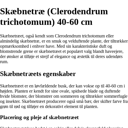
Skæbnetræ (Clerodendrum
trichotomum) 40-60 cm
Skæbnetræet, også kendt som Clerodendrum trichotomum eller
almindelig skæbnetræ, er en smuk og velduftende plante, der tiltrækker
opmærksomhed i enhver have. Med sin karakteristiske duft og
blomstrende grene er skæbnetræet et populært valg blandt haveejere,
der ønsker at tilføje et strejf af elegance og æstetik til deres udendørs
rum.
Skæbnetræets egenskaber
Skæbnetræet er en løvfældende busk, der kan vokse op til 40-60 cm i
højden. Planten er kendt for sine ovale, spidsede blade og duftende
hvide blomster, der blomstrer om sommeren og tiltrækker sommerfugle
og insekter. Skæbnetræet producerer også små bær, der skifter farve fra
grøn til rød og tilføjer en dekorativt element til planten.
Placering og pleje af skæbnetræet