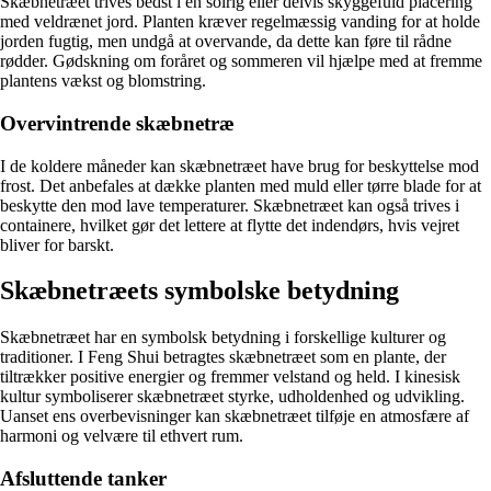
Skæbnetræet trives bedst i en solrig eller delvis skyggefuld placering
med veldrænet jord. Planten kræver regelmæssig vanding for at holde
jorden fugtig, men undgå at overvande, da dette kan føre til rådne
rødder. Gødskning om foråret og sommeren vil hjælpe med at fremme
plantens vækst og blomstring.
Overvintrende skæbnetræ
I de koldere måneder kan skæbnetræet have brug for beskyttelse mod
frost. Det anbefales at dække planten med muld eller tørre blade for at
beskytte den mod lave temperaturer. Skæbnetræet kan også trives i
containere, hvilket gør det lettere at flytte det indendørs, hvis vejret
bliver for barskt.
Skæbnetræets symbolske betydning
Skæbnetræet har en symbolsk betydning i forskellige kulturer og
traditioner. I Feng Shui betragtes skæbnetræet som en plante, der
tiltrækker positive energier og fremmer velstand og held. I kinesisk
kultur symboliserer skæbnetræet styrke, udholdenhed og udvikling.
Uanset ens overbevisninger kan skæbnetræet tilføje en atmosfære af
harmoni og velvære til ethvert rum.
Afsluttende tanker