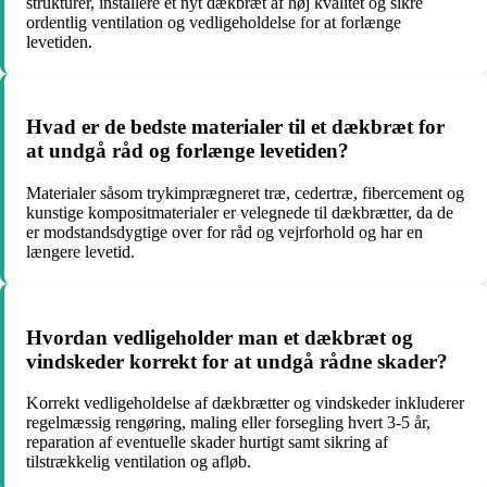
strukturer, installere et nyt dækbræt af høj kvalitet og sikre
ordentlig ventilation og vedligeholdelse for at forlænge
levetiden.
Hvad er de bedste materialer til et dækbræt for
at undgå råd og forlænge levetiden?
Materialer såsom trykimprægneret træ, cedertræ, fibercement og
kunstige kompositmaterialer er velegnede til dækbrætter, da de
er modstandsdygtige over for råd og vejrforhold og har en
længere levetid.
Hvordan vedligeholder man et dækbræt og
vindskeder korrekt for at undgå rådne skader?
Korrekt vedligeholdelse af dækbrætter og vindskeder inkluderer
regelmæssig rengøring, maling eller forsegling hvert 3-5 år,
reparation af eventuelle skader hurtigt samt sikring af
tilstrækkelig ventilation og afløb.