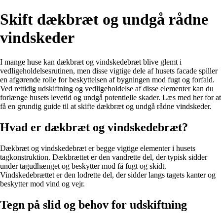
Skift dækbræt og undgå rådne
vindskeder
I mange huse kan dækbræt og vindskedebræt blive glemt i
vedligeholdelsesrutinen, men disse vigtige dele af husets facade spiller
en afgørende rolle for beskyttelsen af bygningen mod fugt og forfald.
Ved rettidig udskiftning og vedligeholdelse af disse elementer kan du
forlænge husets levetid og undgå potentielle skader. Læs med her for at
få en grundig guide til at skifte dækbræt og undgå rådne vindskeder.
Hvad er dækbræt og vindskedebræt?
Dækbræt og vindskedebræt er begge vigtige elementer i husets
tagkonstruktion. Dækbrættet er den vandrette del, der typisk sidder
under tagudhænget og beskytter mod få fugt og skidt.
Vindskedebrættet er den lodrette del, der sidder langs tagets kanter og
beskytter mod vind og vejr.
Tegn på slid og behov for udskiftning