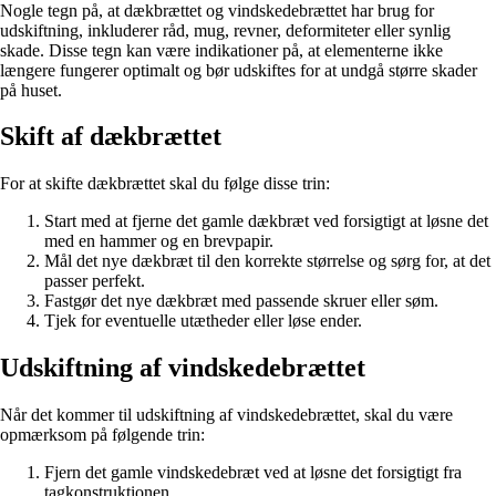
Nogle tegn på, at dækbrættet og vindskedebrættet har brug for
udskiftning, inkluderer råd, mug, revner, deformiteter eller synlig
skade. Disse tegn kan være indikationer på, at elementerne ikke
længere fungerer optimalt og bør udskiftes for at undgå større skader
på huset.
Skift af dækbrættet
For at skifte dækbrættet skal du følge disse trin:
Start med at fjerne det gamle dækbræt ved forsigtigt at løsne det
med en hammer og en brevpapir.
Mål det nye dækbræt til den korrekte størrelse og sørg for, at det
passer perfekt.
Fastgør det nye dækbræt med passende skruer eller søm.
Tjek for eventuelle utætheder eller løse ender.
Udskiftning af vindskedebrættet
Når det kommer til udskiftning af vindskedebrættet, skal du være
opmærksom på følgende trin:
Fjern det gamle vindskedebræt ved at løsne det forsigtigt fra
tagkonstruktionen.