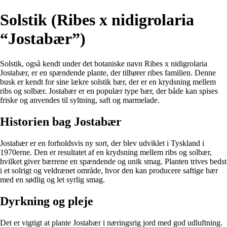
Solstik (Ribes x nidigrolaria
“Jostabær”)
Solstik, også kendt under det botaniske navn Ribes x nidigrolaria
Jostabær, er en spændende plante, der tilhører ribes familien. Denne
busk er kendt for sine lækre solstik bær, der er en krydsning mellem
ribs og solbær. Jostabær er en populær type bær, der både kan spises
friske og anvendes til syltning, saft og marmelade.
Historien bag Jostabær
Jostabær er en forholdsvis ny sort, der blev udviklet i Tyskland i
1970erne. Den er resultatet af en krydsning mellem ribs og solbær,
hvilket giver bærrene en spændende og unik smag. Planten trives bedst
i et solrigt og veldrænet område, hvor den kan producere saftige bær
med en sødlig og let syrlig smag.
Dyrkning og pleje
Det er vigtigt at plante Jostabær i næringsrig jord med god udluftning.