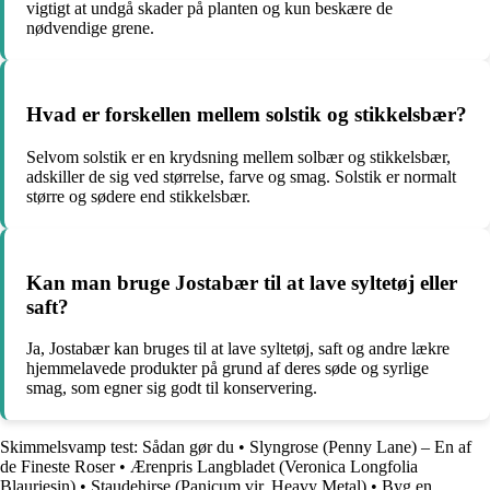
vigtigt at undgå skader på planten og kun beskære de
nødvendige grene.
Hvad er forskellen mellem solstik og stikkelsbær?
Selvom solstik er en krydsning mellem solbær og stikkelsbær,
adskiller de sig ved størrelse, farve og smag. Solstik er normalt
større og sødere end stikkelsbær.
Kan man bruge Jostabær til at lave syltetøj eller
saft?
Ja, Jostabær kan bruges til at lave syltetøj, saft og andre lækre
hjemmelavede produkter på grund af deres søde og syrlige
smag, som egner sig godt til konservering.
Skimmelsvamp test: Sådan gør du
•
Slyngrose (Penny Lane) – En af
de Fineste Roser
•
Ærenpris Langbladet (Veronica Longfolia
Blauriesin)
•
Staudehirse (Panicum vir. Heavy Metal)
•
Byg en