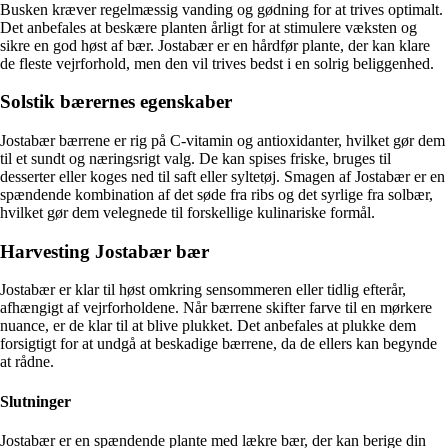
Busken kræver regelmæssig vanding og gødning for at trives optimalt.
Det anbefales at beskære planten årligt for at stimulere væksten og
sikre en god høst af bær. Jostabær er en hårdfør plante, der kan klare
de fleste vejrforhold, men den vil trives bedst i en solrig beliggenhed.
Solstik bærernes egenskaber
Jostabær bærrene er rig på C-vitamin og antioxidanter, hvilket gør dem
til et sundt og næringsrigt valg. De kan spises friske, bruges til
desserter eller koges ned til saft eller syltetøj. Smagen af Jostabær er en
spændende kombination af det søde fra ribs og det syrlige fra solbær,
hvilket gør dem velegnede til forskellige kulinariske formål.
Harvesting Jostabær bær
Jostabær er klar til høst omkring sensommeren eller tidlig efterår,
afhængigt af vejrforholdene. Når bærrene skifter farve til en mørkere
nuance, er de klar til at blive plukket. Det anbefales at plukke dem
forsigtigt for at undgå at beskadige bærrene, da de ellers kan begynde
at rådne.
Slutninger
Jostabær er en spændende plante med lækre bær, der kan berige din