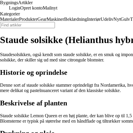
Bygnings
Artikler
Login
Opret konto
Mailnyt
Kategorier
Materialer
Produkter
Gear
Maskiner
Beklædning
Interiør
Udeliv
Nyt
Gulv
T
Staude solsikke (Helianthus hy
Staudesolsikken, også kendt som staude solsikke, er en smuk og impon
solsikke, der skiller sig ud med sine citrongule blomster.
Historie og oprindelse
Denne sort af staude solsikke stammer oprindeligt fra Nordamerika, hvo
mere delikat og pastelnuanceret variant af den klassiske solsikke.
Beskrivelse af planten
Staude solsikke Lemon Queen er en høj plante, der kan blive op til 1,5
Blomsterne er typisk på størrelse med en håndflade og tiltrækker somm