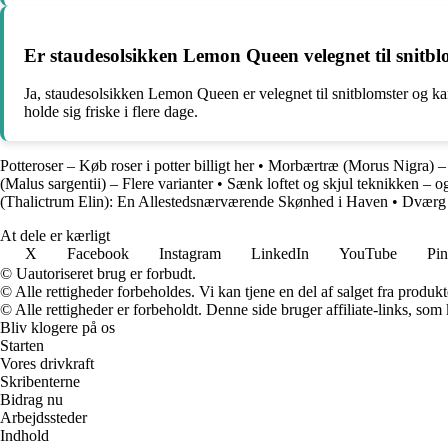
Er staudesolsikken Lemon Queen velegnet til snitbl
Ja, staudesolsikken Lemon Queen er velegnet til snitblomster og kan
holde sig friske i flere dage.
Potteroser – Køb roser i potter billigt her
•
Morbærtræ (Morus Nigra) – F
(Malus sargentii) – Flere varianter
•
Sænk loftet og skjul teknikken – o
(Thalictrum Elin): En Allestedsnærværende Skønhed i Haven
•
Dværg 
At dele er kærligt
X
Facebook
Instagram
LinkedIn
YouTube
Pin
© Uautoriseret brug er forbudt.
© Alle rettigheder forbeholdes. Vi kan tjene en del af salget fra produk
© Alle rettigheder er forbeholdt. Denne side bruger affiliate-links, som
Bliv klogere på os
Starten
Vores drivkraft
Skribenterne
Bidrag nu
Arbejdssteder
Indhold