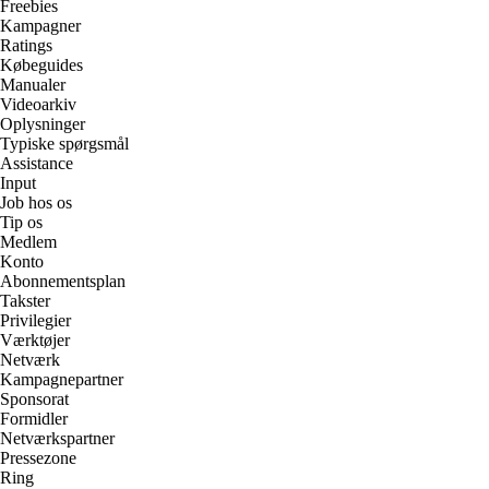
Freebies
Kampagner
Ratings
Købeguides
Manualer
Videoarkiv
Oplysninger
Typiske spørgsmål
Assistance
Input
Job hos os
Tip os
Medlem
Konto
Abonnementsplan
Takster
Privilegier
Værktøjer
Netværk
Kampagnepartner
Sponsorat
Formidler
Netværkspartner
Pressezone
Ring