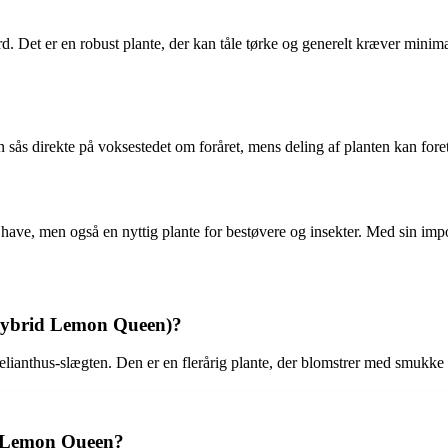
ord. Det er en robust plante, der kan tåle tørke og generelt kræver min
 sås direkte på voksestedet om foråret, mens deling af planten kan foreta
have, men også en nyttig plante for bestøvere og insekter. Med sin imp
 hybrid Lemon Queen)?
lianthus-slægten. Den er en flerårig plante, der blomstrer med smukke 
en Lemon Queen?