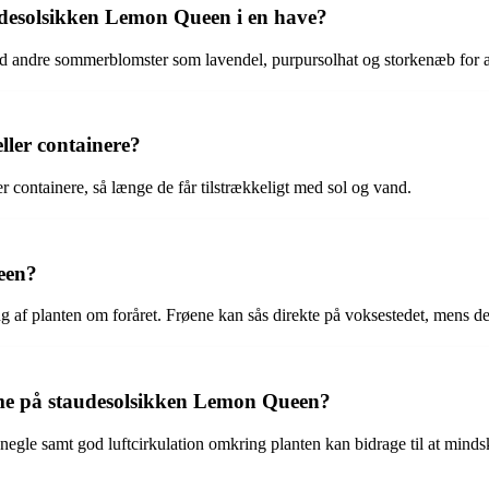
desolsikken Lemon Queen i en have?
ndre sommerblomster som lavendel, purpursolhat og storkenæb for at 
ller containere?
r containere, så længe de får tilstrækkeligt med sol og vand.
een?
af planten om foråret. Frøene kan sås direkte på voksestedet, mens deli
 på staudesolsikken Lemon Queen?
egle samt god luftcirkulation omkring planten kan bidrage til at mind