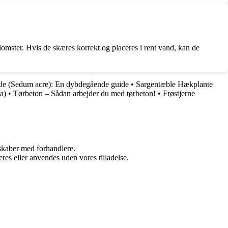
lomster. Hvis de skæres korrekt og placeres i rent vand, kan de
de (Sedum acre): En dybdegående guide
•
Sargentæble Hækplante
a)
•
Tørbeton – Sådan arbejder du med tørbeton!
•
Frøstjerne
rskaber med forhandlere.
res eller anvendes uden vores tilladelse.