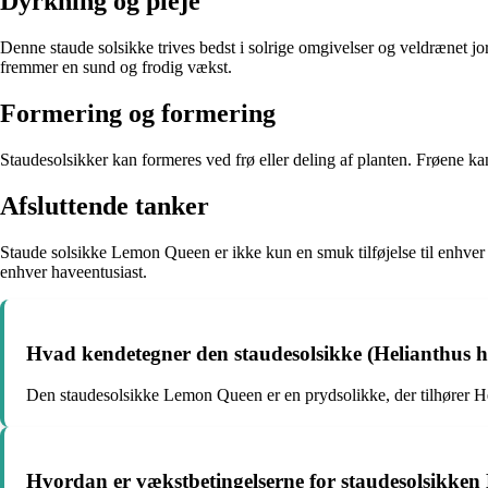
Dyrkning og pleje
Denne staude solsikke trives bedst i solrige omgivelser og veldrænet j
fremmer en sund og frodig vækst.
Formering og formering
Staudesolsikker kan formeres ved frø eller deling af planten. Frøene kan
Afsluttende tanker
Staude solsikke Lemon Queen er ikke kun en smuk tilføjelse til enhver 
enhver haveentusiast.
Hvad kendetegner den staudesolsikke (Helianthus
Den staudesolsikke Lemon Queen er en prydsolikke, der tilhører He
Hvordan er vækstbetingelserne for staudesolsikk