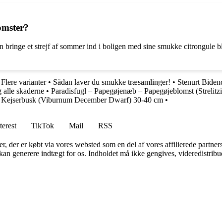
omster?
 bringe et strejf af sommer ind i boligen med sine smukke citrongule b
lere varianter
•
Sådan laver du smukke træsamlinger!
•
Stenurt Biden
g alle skaderne
•
Paradisfugl – Papegøjenæb – Papegøjeblomst (Strelitzi
Kejserbusk (Viburnum December Dwarf) 30-40 cm
•
terest
TikTok
Mail
RSS
ter, der er købt via vores websted som en del af vores affilierede partne
 kan generere indtægt for os. Indholdet må ikke gengives, videredistribue