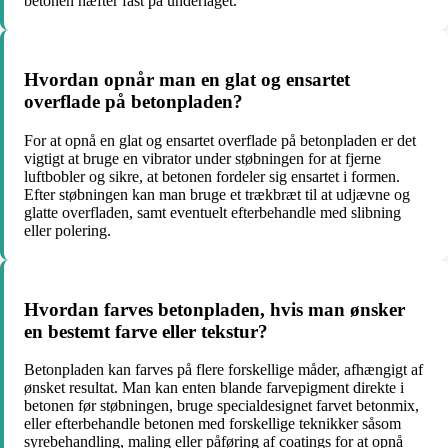
betonen hæfter fast på underlaget.
Hvordan opnår man en glat og ensartet
overflade på betonpladen?
For at opnå en glat og ensartet overflade på betonpladen er det
vigtigt at bruge en vibrator under støbningen for at fjerne
luftbobler og sikre, at betonen fordeler sig ensartet i formen.
Efter støbningen kan man bruge et trækbræt til at udjævne og
glatte overfladen, samt eventuelt efterbehandle med slibning
eller polering.
Hvordan farves betonpladen, hvis man ønsker
en bestemt farve eller tekstur?
Betonpladen kan farves på flere forskellige måder, afhængigt af
ønsket resultat. Man kan enten blande farvepigment direkte i
betonen før støbningen, bruge specialdesignet farvet betonmix,
eller efterbehandle betonen med forskellige teknikker såsom
syrebehandling, maling eller påføring af coatings for at opnå