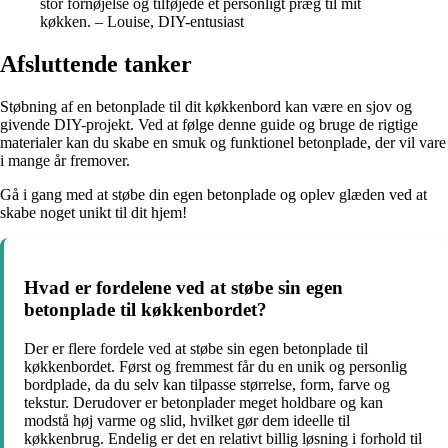
stor fornøjelse og tilføjede et personligt præg til mit
køkken. – Louise, DIY-entusiast
Afsluttende tanker
Støbning af en betonplade til dit køkkenbord kan være en sjov og
givende DIY-projekt. Ved at følge denne guide og bruge de rigtige
materialer kan du skabe en smuk og funktionel betonplade, der vil vare
i mange år fremover.
Gå i gang med at støbe din egen betonplade og oplev glæden ved at
skabe noget unikt til dit hjem!
Hvad er fordelene ved at støbe sin egen
betonplade til køkkenbordet?
Der er flere fordele ved at støbe sin egen betonplade til
køkkenbordet. Først og fremmest får du en unik og personlig
bordplade, da du selv kan tilpasse størrelse, form, farve og
tekstur. Derudover er betonplader meget holdbare og kan
modstå høj varme og slid, hvilket gør dem ideelle til
køkkenbrug. Endelig er det en relativt billig løsning i forhold til