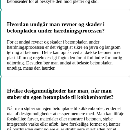
betonsealer for at beskytte den mod pletter og slid.
Hvordan undgår man revner og skader i
betonpladen under hærdningsprocessen?
For at undgå revner og skader i betonpladen under
hærdningsprocessen er det vigtigt at sikre en jævn og langsom
tørring af betonen. Dette kan opnås ved at dække betonen med
plastikfilm og regelmæssigt fugte den for at forhindre for hurtig
udtørring. Desuden bør man undgå at belaste betonpladen
unødigt, mens den hærder.
Hvilke designmuligheder har man, når man
støber sin egen betonplade til køkkenbordet?
Når man støber sin egen betonplade til køkkenbordet, er der et
utal af designmuligheder at eksperimentere med. Man kan tilføje
forskellige farver, materialer eller mønstre i betonen, støbe
integrerede vaske eller afløb, lave forskellige former og kanter
på bordpladen samt polere eller strukturere overfladen for et