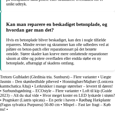
unikt udtryk.
Kan man reparere en beskadiget betonplade, og
hvordan gør man det?
Hvis en betonplade bliver beskadiget, kan den i nogle tilfælde
repareres. Mindre revner og skrammer kan ofte udbedres ved at
påføre en beton-patch eller reparationssæt på det berørte
område. Større skader kan kræve mere omfattende reparationer
såsom at slibe og polere overfladen eller endda støbe en ny
betonplade, afhængigt af skadens omfang.
Tretorn Gulbladet (Gleditsia tria. Sunburst) – Flere varianter
•
Uægte
Jasmin – Den skønhedfulde pibeved
•
Honningbær/Majbær (Lonicera
kamtschatica Altaj)
•
Lerkrukker i mange størrelser – leveret til døren!
•
Surbundsgødning – ECOstyle – Flere varianter
•
Loft til kip (Guide
2023) – Alt du skal vide
•
Hvor meget koster en LED lyskæde i strøm?
•
Pragtskær (Liatris spicata) – En perle i haven
•
Rødbøg Hækplante
(Fagus sylvatica Purpurea) 50-80 cm
•
Mispel – Fast lav fragt – Køb
nu!
•