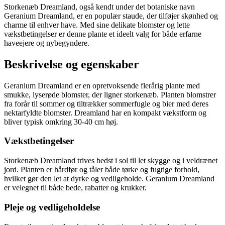
Storkenæb Dreamland, også kendt under det botaniske navn
Geranium Dreamland, er en populær staude, der tilføjer skønhed og
charme til enhver have. Med sine delikate blomster og lette
vækstbetingelser er denne plante et ideelt valg for både erfarne
haveejere og nybegyndere.
Beskrivelse og egenskaber
Geranium Dreamland er en opretvoksende flerårig plante med
smukke, lyserøde blomster, der ligner storkenæb. Planten blomstrer
fra forår til sommer og tiltrækker sommerfugle og bier med deres
nektarfyldte blomster. Dreamland har en kompakt vækstform og
bliver typisk omkring 30-40 cm høj.
Vækstbetingelser
Storkenæb Dreamland trives bedst i sol til let skygge og i veldrænet
jord. Planten er hårdfør og tåler både tørke og fugtige forhold,
hvilket gør den let at dyrke og vedligeholde. Geranium Dreamland
er velegnet til både bede, rabatter og krukker.
Pleje og vedligeholdelse