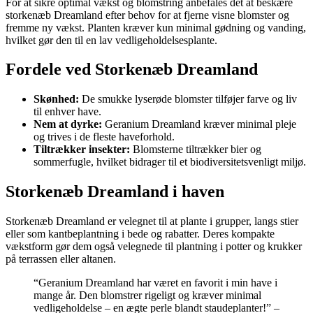
For at sikre optimal vækst og blomstring anbefales det at beskære
storkenæb Dreamland efter behov for at fjerne visne blomster og
fremme ny vækst. Planten kræver kun minimal gødning og vanding,
hvilket gør den til en lav vedligeholdelsesplante.
Fordele ved Storkenæb Dreamland
Skønhed:
De smukke lyserøde blomster tilføjer farve og liv
til enhver have.
Nem at dyrke:
Geranium Dreamland kræver minimal pleje
og trives i de fleste haveforhold.
Tiltrækker insekter:
Blomsterne tiltrækker bier og
sommerfugle, hvilket bidrager til et biodiversitetsvenligt miljø.
Storkenæb Dreamland i haven
Storkenæb Dreamland er velegnet til at plante i grupper, langs stier
eller som kantbeplantning i bede og rabatter. Deres kompakte
vækstform gør dem også velegnede til plantning i potter og krukker
på terrassen eller altanen.
“Geranium Dreamland har været en favorit i min have i
mange år. Den blomstrer rigeligt og kræver minimal
vedligeholdelse – en ægte perle blandt staudeplanter!” –