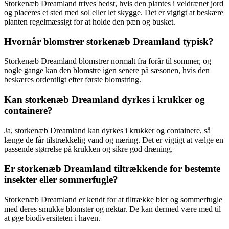
Storkenæb Dreamland trives bedst, hvis den plantes i veldrænet jord
og placeres et sted med sol eller let skygge. Det er vigtigt at beskære
planten regelmæssigt for at holde den pæn og busket.
Hvornår blomstrer storkenæb Dreamland typisk?
Storkenæb Dreamland blomstrer normalt fra forår til sommer, og
nogle gange kan den blomstre igen senere på sæsonen, hvis den
beskæres ordentligt efter første blomstring.
Kan storkenæb Dreamland dyrkes i krukker og
containere?
Ja, storkenæb Dreamland kan dyrkes i krukker og containere, så
længe de får tilstrækkelig vand og næring. Det er vigtigt at vælge en
passende størrelse på krukken og sikre god dræning.
Er storkenæb Dreamland tiltrækkende for bestemte
insekter eller sommerfugle?
Storkenæb Dreamland er kendt for at tiltrække bier og sommerfugle
med deres smukke blomster og nektar. De kan dermed være med til
at øge biodiversiteten i haven.