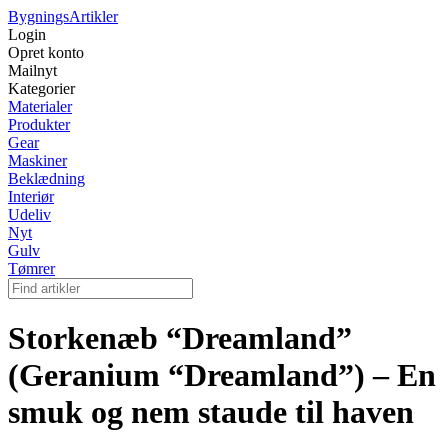
Bygnings
Artikler
Login
Opret konto
Mailnyt
Kategorier
Materialer
Produkter
Gear
Maskiner
Beklædning
Interiør
Udeliv
Nyt
Gulv
Tømrer
Storkenæb “Dreamland”
(Geranium “Dreamland”) – En
smuk og nem staude til haven