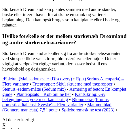
Storkenæb Dreamland kan plantes sammen med andre stauder,
buske eller træer i haven for at skabe en smuk og varieret
beplantning. Den kan også bruges som kantplante eller i bede og
rabatter.
Hvilke forskelle er der mellem storkenæb Dreamland
og andre storkenæbsvarianter?
Storkenæb Dreamland adskiller sig fra andre storkenæbsvarianter
ved sin specifikke vækstform, blomsterfarve eller højde. Det er
vigtigt at vælge den rigtige variant, der passer bedst til ens
haveforhold og designønsker.
Æbletræ (Malus domestica Discovery)
•
Røn (Sorbus Aucuparia) –
Flere varianter
•
Træpropper: Skjul skruerne med træpropper
•
Stenurt -sedum-måtte (Sedum mix)
•
Armering af beton: En komplet
guide
•
Planteopsats – Køb online her
•
Kantsikring: Giv
belægningen styrke med kantsikring
•
Blommetræ (Prunus
domestica Italiensk Sveske) – Flere varianter
•
Mammutblad
(Gunnera manicata) 7,5 l potte
•
Søjleboremaskine test (2023)
•
At dele er kærligt
X