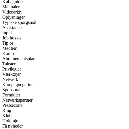
Købeguides
Manualer
Videoarkiv
Oplysninger
Typiske spørgsmål
Assistance
Input
Job hos os
Tip os
Medlem
Konto
Abonnementsplan
Takster
Privilegier
Værktøjer
Netværk
Kampagnepartner
Sponsorat
Formidler
Netværkspartner
Pressezone
Ring
Klub
Hold øje
Få nyheder