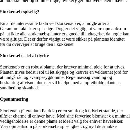
at tiltrække bier og sommerfugle, hvilket øger biodiversiteten i haven.
Storkenæb spiselig?
En af de interessante fakta ved storkenæb er, at nogle arter af
Geranium faktisk er spiselige. Dog er det vigtigt at være opmærksom
på, at ikke alle storkenæbsplanter er egnede til indtagelse, da nogle kan
være giftige. Det er derfor vigtigt at være sikker på plantens identitet,
før du overvejer at bruge den i køkkenet.
Storkenæb – let at dyrke
Storkenæb er en robust plante, der kræver minimal pleje for at trives.
Planten trives bedst i sol til let skygge og kræver en veldrænet jord for
at undgå råd og svampesygdomme. Regelmæssig vanding og
beskæring af visne blomster vil hjælpe med at opretholde plantens
sundhed og skønhed.
Opsummering
Storkenæb (Geranium Patricia) er en smuk og let dyrket staude, der
tilføjer charme til enhver have. Med sine farverige blomster og minimal
vedligeholdelse er denne plante et ideelt valg for enhver haveelsker.
Vær opmærksom på storkenæbs spiselighed, og nyd de smukke