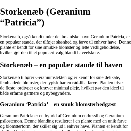
Storkenæb (Geranium
“Patricia”)
Storkenæb, også kendt under det botaniske navn Geranium Patricia, er
en populær staude, der tilføjer skønhed og farve til enhver have. Denne
plante er kendt for sine smukke blomster og lette vedligeholdelse,
hvilket gør den til et populært valg blandt haveelskere.
Storkenæb – en populær staude til haven
Storkenæb tilhører Geraniumslekten og er kendt for sine delikate,
fembladede blomster, der typisk har en rød-lilla farve. Planten trives i
de fleste jordtyper og kræver minimal pleje, hvilket gør den ideel til
både erfarne gartnere og nybegyndere.
Geranium ‘Patricia’ – en smuk blomsterbedgæst
Geranium Patricia er en hybrid af Geranium endressii og Geranium
psilostemon. Denne blanding resulterer i en plante med en unik farve
og blomsterform, der skiller sig ud i enhver have. Planten er kendt for