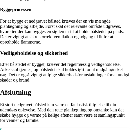
Byggeprocessen
For at bygge et nedgravet bålsted kræves der en vis mængde
planlægning og arbejde. Først skal det relevante område udgraves,
hvorefter der kan bygges en støttemur til at holde bålstedet på plads.
Det er vigtigt at sikre korrekt ventilation og adgang til ilt for at
opretholde flammerne.
Vedligeholdelse og sikkerhed
Efter bålstedet er bygget, kræver det regelmæssig vedligeholdelse.
Aske skal fjernes, og bålstedet skal holdes tørt for at undgå uønsket
røg. Det er også vigtigt at følge sikkerhedsforanstaltninger for at undgå
skader og brand.
Afslutning
Et stort nedgravet bålsted kan være en fantastisk tilføjelse til din
udendørs oplevelse. Med den rette planlægning og omtanke kan det
skabe hygge og varme på kølige aftener samt være et samlingspunkt
for venner og familie.