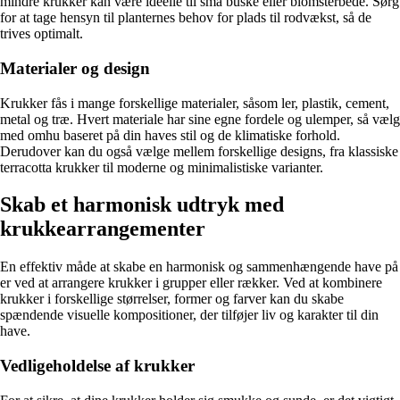
mindre krukker kan være ideelle til små buske eller blomsterbede. Sørg
for at tage hensyn til planternes behov for plads til rodvækst, så de
trives optimalt.
Materialer og design
Krukker fås i mange forskellige materialer, såsom ler, plastik, cement,
metal og træ. Hvert materiale har sine egne fordele og ulemper, så vælg
med omhu baseret på din haves stil og de klimatiske forhold.
Derudover kan du også vælge mellem forskellige designs, fra klassiske
terracotta krukker til moderne og minimalistiske varianter.
Skab et harmonisk udtryk med
krukkearrangementer
En effektiv måde at skabe en harmonisk og sammenhængende have på
er ved at arrangere krukker i grupper eller rækker. Ved at kombinere
krukker i forskellige størrelser, former og farver kan du skabe
spændende visuelle kompositioner, der tilføjer liv og karakter til din
have.
Vedligeholdelse af krukker