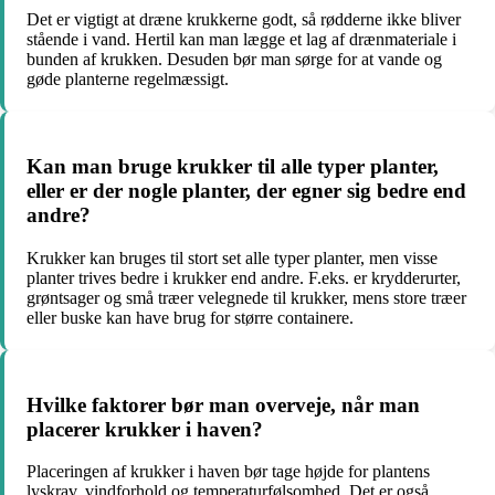
Det er vigtigt at dræne krukkerne godt, så rødderne ikke bliver
stående i vand. Hertil kan man lægge et lag af drænmateriale i
bunden af krukken. Desuden bør man sørge for at vande og
gøde planterne regelmæssigt.
Kan man bruge krukker til alle typer planter,
eller er der nogle planter, der egner sig bedre end
andre?
Krukker kan bruges til stort set alle typer planter, men visse
planter trives bedre i krukker end andre. F.eks. er krydderurter,
grøntsager og små træer velegnede til krukker, mens store træer
eller buske kan have brug for større containere.
Hvilke faktorer bør man overveje, når man
placerer krukker i haven?
Placeringen af krukker i haven bør tage højde for plantens
lyskrav, vindforhold og temperaturfølsomhed. Det er også