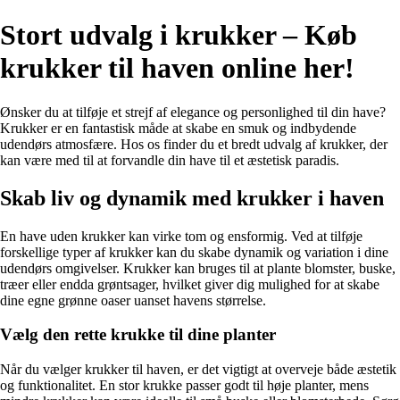
Stort udvalg i krukker – Køb
krukker til haven online her!
Ønsker du at tilføje et strejf af elegance og personlighed til din have?
Krukker er en fantastisk måde at skabe en smuk og indbydende
udendørs atmosfære. Hos os finder du et bredt udvalg af krukker, der
kan være med til at forvandle din have til et æstetisk paradis.
Skab liv og dynamik med krukker i haven
En have uden krukker kan virke tom og ensformig. Ved at tilføje
forskellige typer af krukker kan du skabe dynamik og variation i dine
udendørs omgivelser. Krukker kan bruges til at plante blomster, buske,
træer eller endda grøntsager, hvilket giver dig mulighed for at skabe
dine egne grønne oaser uanset havens størrelse.
Vælg den rette krukke til dine planter
Når du vælger krukker til haven, er det vigtigt at overveje både æstetik
og funktionalitet. En stor krukke passer godt til høje planter, mens