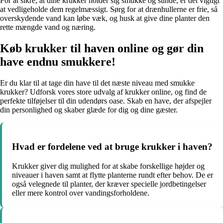
For at sikre, at dine krukker holder sig smukke og sunde, er det vigtigt
at vedligeholde dem regelmæssigt. Sørg for at drænhullerne er frie, så
overskydende vand kan løbe væk, og husk at give dine planter den
rette mængde vand og næring.
Køb krukker til haven online og gør din
have endnu smukkere!
Er du klar til at tage din have til det næste niveau med smukke
krukker? Udforsk vores store udvalg af krukker online, og find de
perfekte tilføjelser til din udendørs oase. Skab en have, der afspejler
din personlighed og skaber glæde for dig og dine gæster.
Hvad er fordelene ved at bruge krukker i haven?
Krukker giver dig mulighed for at skabe forskellige højder og
niveauer i haven samt at flytte planterne rundt efter behov. De er
også velegnede til planter, der kræver specielle jordbetingelser
eller mere kontrol over vandingsforholdene.