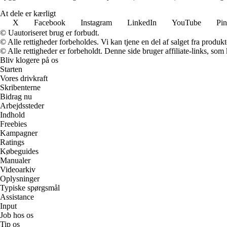
At dele er kærligt
X
Facebook
Instagram
LinkedIn
YouTube
Pin
© Uautoriseret brug er forbudt.
© Alle rettigheder forbeholdes. Vi kan tjene en del af salget fra produk
© Alle rettigheder er forbeholdt. Denne side bruger affiliate-links, som
Bliv klogere på os
Starten
Vores drivkraft
Skribenterne
Bidrag nu
Arbejdssteder
Indhold
Freebies
Kampagner
Ratings
Købeguides
Manualer
Videoarkiv
Oplysninger
Typiske spørgsmål
Assistance
Input
Job hos os
Tip os