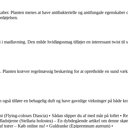
aber. Planten menes at have antibakterielle og antifungale egenskaber
rdøjelsen.
i madlavning. Den milde hvidløgssmag tilføjer en interessant twist til s
ø. Planten kræver regelmæssig beskæring for at opretholde en sund vækst
men også tilføre en behagelig duft og have gavnlige virkninger på både
st (Flying-colours Diascia)
•
Sådan slipper du af med mår på loftet
•
Re
 fladstjerne (Stellaria holostea) – En dybdegående artikel om denne skø
 af træer – Køb online nu!
•
Guldranke (Epipremnum aureum)
•