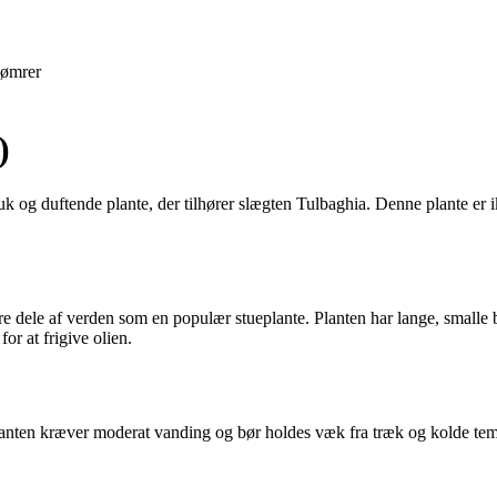
ømrer
)
k og duftende plante, der tilhører slægten Tulbaghia. Denne plante er ik
dre dele af verden som en populær stueplante. Planten har lange, smalle
or at frigive olien.
Planten kræver moderat vanding og bør holdes væk fra træk og kolde tem