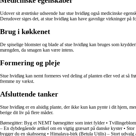
Medicinske egenskaber
Udover sit æstetiske udseende har stue hvidløg også medicinske egensk
Derudover siges det, at stue hvidløg kan have gavnlige virkninger på fo
Brug i køkkenet
De spiselige blomster og blade af stue hvidløg kan bruges som krydderi 
mængden, da smagen kan være intens.
Formering og pleje
Stue hvidløg kan nemt formeres ved deling af planten eller ved at så fr
fremme ny vækst.
Afsluttende tanker
Stue hvidløg er en alsidig plante, der ikke kun kan pynte i dit hjem, 
berige dit liv på flere måder.
Børnegitter: Byg et NEMT børnegitter som intet fylder
•
Tvillingeblom
– En dybdegående artikel om en vigtig græsart på danske kyster
•
Stor
bygger du en skabsseng
•
Himalaya-birk (Betula Utilis) – Stort udvalg