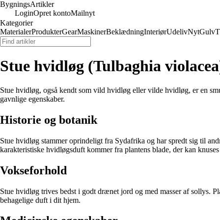
Bygnings
Artikler
Login
Opret konto
Mailnyt
Kategorier
Materialer
Produkter
Gear
Maskiner
Beklædning
Interiør
Udeliv
Nyt
Gulv
T
Stue hvidløg (Tulbaghia violacea
Stue hvidløg, også kendt som vild hvidløg eller vilde hvidløg, er en smu
gavnlige egenskaber.
Historie og botanik
Stue hvidløg stammer oprindeligt fra Sydafrika og har spredt sig til an
karakteristiske hvidløgsduft kommer fra plantens blade, der kan knuses f
Vokseforhold
Stue hvidløg trives bedst i godt drænet jord og med masser af sollys. 
behagelige duft i dit hjem.