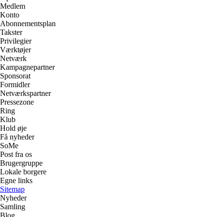
Medlem
Konto
Abonnementsplan
Takster
Privilegier
Værktøjer
Netværk
Kampagnepartner
Sponsorat
Formidler
Netværkspartner
Pressezone
Ring
Klub
Hold øje
Få nyheder
SoMe
Post fra os
Brugergruppe
Lokale borgere
Egne links
Sitemap
Nyheder
Samling
Blog