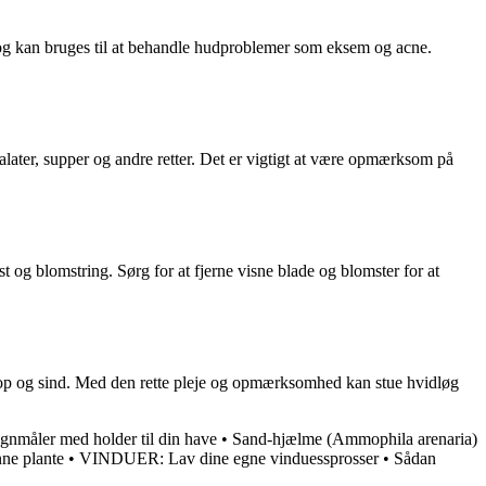
 og kan bruges til at behandle hudproblemer som eksem og acne.
alater, supper og andre retter. Det er vigtigt at være opmærksom på
 og blomstring. Sørg for at fjerne visne blade og blomster for at
 krop og sind. Med den rette pleje og opmærksomhed kan stue hvidløg
gnmåler med holder til din have
•
Sand-hjælme (Ammophila arenaria)
nne plante
•
VINDUER: Lav dine egne vinduessprosser
•
Sådan