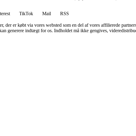
terest
TikTok
Mail
RSS
ter, der er købt via vores websted som en del af vores affilierede partne
 kan generere indtægt for os. Indholdet må ikke gengives, videredistribue