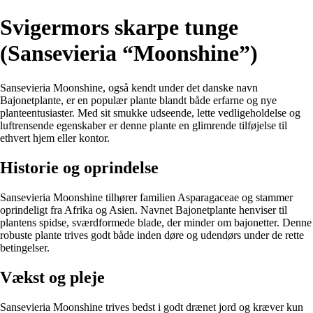
Svigermors skarpe tunge
(Sansevieria “Moonshine”)
Sansevieria Moonshine, også kendt under det danske navn
Bajonetplante, er en populær plante blandt både erfarne og nye
planteentusiaster. Med sit smukke udseende, lette vedligeholdelse og
luftrensende egenskaber er denne plante en glimrende tilføjelse til
ethvert hjem eller kontor.
Historie og oprindelse
Sansevieria Moonshine tilhører familien Asparagaceae og stammer
oprindeligt fra Afrika og Asien. Navnet Bajonetplante henviser til
plantens spidse, sværdformede blade, der minder om bajonetter. Denne
robuste plante trives godt både inden døre og udendørs under de rette
betingelser.
Vækst og pleje
Sansevieria Moonshine trives bedst i godt drænet jord og kræver kun