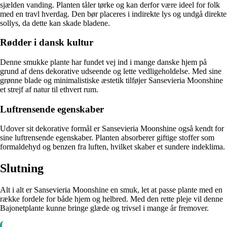
sjælden vanding. Planten tåler tørke og kan derfor være ideel for folk
med en travl hverdag. Den bør placeres i indirekte lys og undgå direkte
sollys, da dette kan skade bladene.
Rødder i dansk kultur
Denne smukke plante har fundet vej ind i mange danske hjem på
grund af dens dekorative udseende og lette vedligeholdelse. Med sine
grønne blade og minimalistiske æstetik tilføjer Sansevieria Moonshine
et strejf af natur til ethvert rum.
Luftrensende egenskaber
Udover sit dekorative formål er Sansevieria Moonshine også kendt for
sine luftrensende egenskaber. Planten absorberer giftige stoffer som
formaldehyd og benzen fra luften, hvilket skaber et sundere indeklima.
Slutning
Alt i alt er Sansevieria Moonshine en smuk, let at passe plante med en
række fordele for både hjem og helbred. Med den rette pleje vil denne
Bajonetplante kunne bringe glæde og trivsel i mange år fremover.