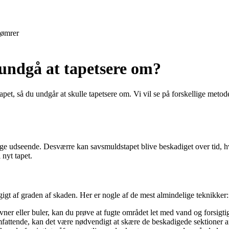
ømrer
 undgå at tapetsere om?
apet, så du undgår at skulle tapetsere om. Vi vil se på forskellige metod
ige udseende. Desværre kan savsmuldstapet blive beskadiget over tid, hv
 nyt tapet.
igt af graden af skaden. Her er nogle af de mest almindelige teknikker:
ner eller buler, kan du prøve at fugte området let med vand og forsigtigt
attende, kan det være nødvendigt at skære de beskadigede sektioner af 