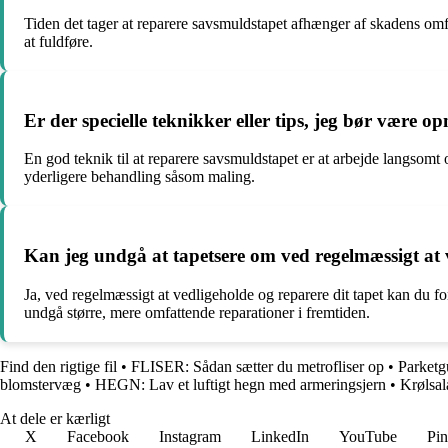
Tiden det tager at reparere savsmuldstapet afhænger af skadens omfa
at fuldføre.
Er der specielle teknikker eller tips, jeg bør være
En god teknik til at reparere savsmuldstapet er at arbejde langsomt o
yderligere behandling såsom maling.
Kan jeg undgå at tapetsere om ved regelmæssigt at 
Ja, ved regelmæssigt at vedligeholde og reparere dit tapet kan du f
undgå større, mere omfattende reparationer i fremtiden.
Find den rigtige fil
•
FLISER: Sådan sætter du metrofliser op
•
Parketg
blomstervæg
•
HEGN: Lav et luftigt hegn med armeringsjern
•
Krølsal
At dele er kærligt
X
Facebook
Instagram
LinkedIn
YouTube
Pin