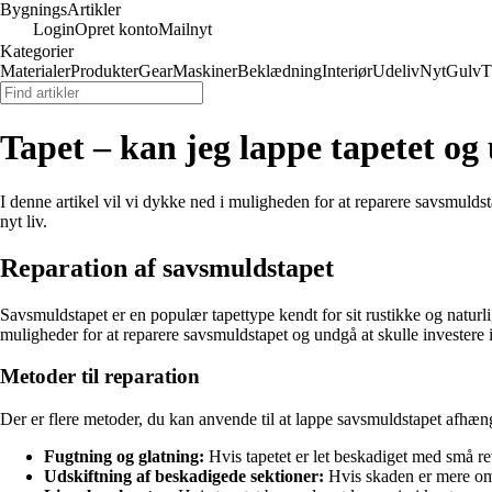
Bygnings
Artikler
Login
Opret konto
Mailnyt
Kategorier
Materialer
Produkter
Gear
Maskiner
Beklædning
Interiør
Udeliv
Nyt
Gulv
T
Tapet – kan jeg lappe tapetet og
I denne artikel vil vi dykke ned i muligheden for at reparere savsmuldst
nyt liv.
Reparation af savsmuldstapet
Savsmuldstapet er en populær tapettype kendt for sit rustikke og naturl
muligheder for at reparere savsmuldstapet og undgå at skulle investere i
Metoder til reparation
Der er flere metoder, du kan anvende til at lappe savsmuldstapet afhæng
Fugtning og glatning:
Hvis tapetet er let beskadiget med små rev
Udskiftning af beskadigede sektioner:
Hvis skaden er mere omf