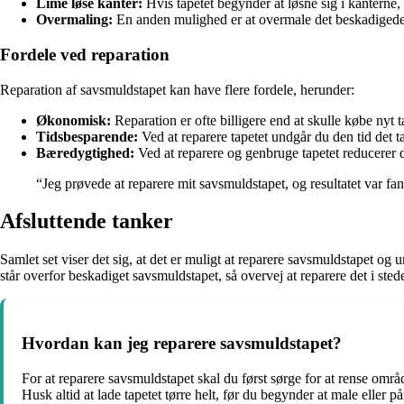
Lime løse kanter:
Hvis tapetet begynder at løsne sig i kanterne,
Overmaling:
En anden mulighed er at overmale det beskadigede
Fordele ved reparation
Reparation af savsmuldstapet kan have flere fordele, herunder:
Økonomisk:
Reparation er ofte billigere end at skulle købe nyt t
Tidsbesparende:
Ved at reparere tapetet undgår du den tid det ta
Bæredygtighed:
Ved at reparere og genbruge tapetet reducerer du
“Jeg prøvede at reparere mit savsmuldstapet, og resultatet var fan
Afsluttende tanker
Samlet set viser det sig, at det er muligt at reparere savsmuldstapet og
står overfor beskadiget savsmuldstapet, så overvej at reparere det i stedet
Hvordan kan jeg reparere savsmuldstapet?
For at reparere savsmuldstapet skal du først sørge for at rense områd
Husk altid at lade tapetet tørre helt, før du begynder at male eller på