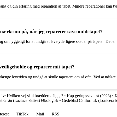
ng og din erfaring med reparation af tapet. Mindre reparationer kan typ
 opmærksom på, når jeg reparerer savsmuldstapet?
g omhyggeligt for at undgå at lave yderligere skader på tapetet. Det er og
vedligeholde og reparere mit tapet?
orlænge levetiden og undgå at skulle tapetsere om så ofte. Ved at udføre
ulv: Hvilken vej skal brædderne ligge?
•
Kap geringssav test (2023)
•
K
at Grøn (Lactuca Sativa) Økologisk
•
Gedeblad Californisk (Lonicera l
terest
TikTok
Mail
RSS