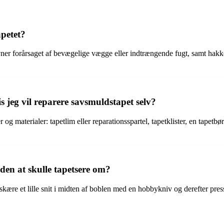
apetet?
revner forårsaget af bevægelige vægge eller indtrængende fugt, samt hakk
s jeg vil reparere savsmuldstapet selv?
g materialer: tapetlim eller reparationsspartel, tapetklister, en tapetbør
uden at skulle tapetsere om?
at skære et lille snit i midten af boblen med en hobbykniv og derefter pre