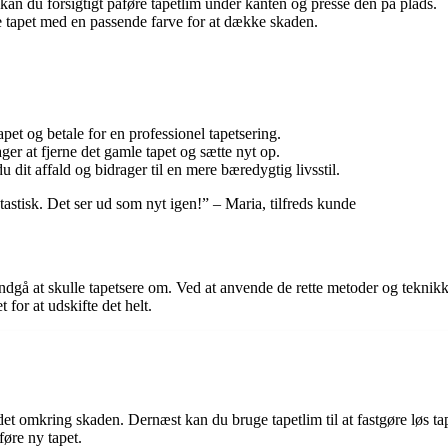
 kan du forsigtigt påføre tapetlim under kanten og presse den på plads.
 tapet med en passende farve for at dække skaden.
apet og betale for en professionel tapetsering.
ger at fjerne det gamle tapet og sætte nyt op.
 dit affald og bidrager til en mere bæredygtig livsstil.
tastisk. Det ser ud som nyt igen!” – Maria, tilfreds kunde
 undgå at skulle tapetsere om. Ved at anvende de rette metoder og teknik
 for at udskifte det helt.
et omkring skaden. Dernæst kan du bruge tapetlim til at fastgøre løs tape
føre ny tapet.