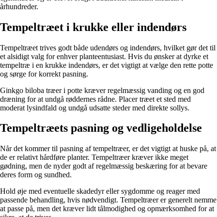
århundreder.
Tempeltræet i krukke eller indendørs
Tempeltræet trives godt både udendørs og indendørs, hvilket gør det til
et alsidigt valg for enhver planteentusiast. Hvis du ønsker at dyrke et
tempeltræ i en krukke indendørs, er det vigtigt at vælge den rette potte
og sørge for korrekt pasning.
Ginkgo biloba træer i potte kræver regelmæssig vanding og en god
dræning for at undgå røddernes rådne. Placer træet et sted med
moderat lysindfald og undgå udsatte steder med direkte sollys.
Tempeltræets pasning og vedligeholdelse
Når det kommer til pasning af tempeltræer, er det vigtigt at huske på, at
de er relativt hårdføre planter. Tempeltræer kræver ikke meget
gødning, men de nyder godt af regelmæssig beskæring for at bevare
deres form og sundhed.
Hold øje med eventuelle skadedyr eller sygdomme og reager med
passende behandling, hvis nødvendigt. Tempeltræer er generelt nemme
at passe på, men det kræver lidt tålmodighed og opmærksomhed for at