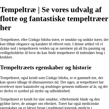
Tempeltræ | Se vores udvalg af
flotte og fantastiske tempeltræer
her
Tempeltræer, eller Ginkgo biloba træer, er smukke og unikke træer, der
kan tilføje elegance og karakter til ethvert rum. I denne artikel vil vi
dykke ned i tempeltræets verden og se nærmere på alt fra pasning og
vedligeholdelse til hvor du kan finde tempeltræer til indendørs brug i
krukker.
Tempeltræets egenskaber og historie
Tempeltræet, også kendt som Ginkgo biloba, er et gammelt træ, der
kan spores tilbage til dinosaurernes tid. Det siges, at tempeltræet har
overlevet store katastrofer og ændringer gennem millioner af år, og det
er derfor et symbol på styrke og udholdenhed.
Tempeltræet er kendt for sine smukke, vifteformede blade og den
gyldne farve, de antager om efteråret. Træet har også medicinske
egenskaber og er blevet brugt i traditionel kinesisk medicin i